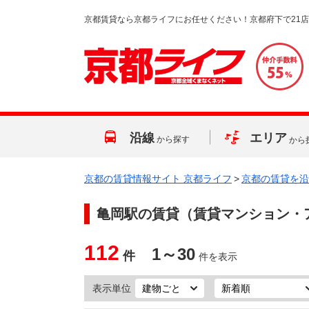
京都賃貸なら京都ライフにお任せください！京都府下で21
沿線
エリア
から探す
から
京都の賃貸情報サイト 京都ライフ
>
京都の賃貸を沿
亀岡駅
の賃貸（賃貸マンション・
112
1～30
件
件を表示
表示単位