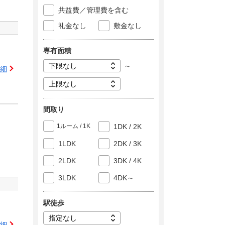
共益費／管理費を含む
礼金なし
敷金なし
専有面積
～
細
間取り
1ルーム / 1K
1DK / 2K
1LDK
2DK / 3K
2LDK
3DK / 4K
3LDK
4DK～
駅徒歩
細