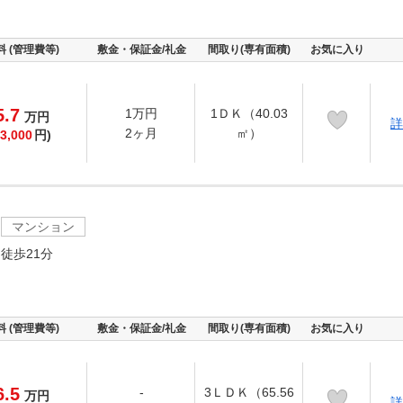
料 (管理費等)
敷金・保証金/礼金
間取り(専有面積)
お気に入り
5.7
1万円
1ＤＫ（40.03
万
円
詳
2ヶ月
㎡）
3,000
円)
マンション
徒歩21分
目
料 (管理費等)
敷金・保証金/礼金
間取り(専有面積)
お気に入り
6.5
-
3ＬＤＫ（65.56
万
円
詳