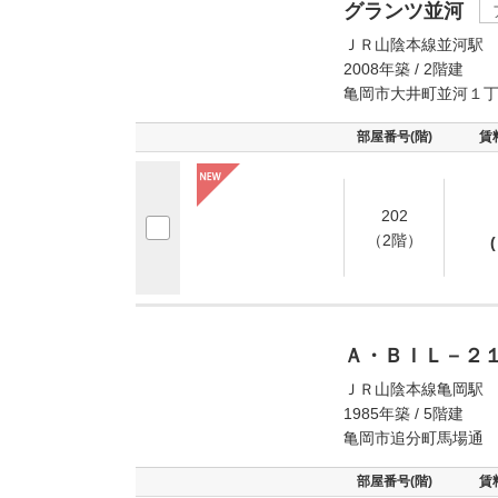
グランツ並河
ＪＲ山陰本線並河駅 
2008年築 / 2階建
亀岡市大井町並河１
部屋番号(階)
賃
202
（2階）
(
Ａ・ＢＩＬ－２
ＪＲ山陰本線亀岡駅 
1985年築 / 5階建
亀岡市追分町馬場通
部屋番号(階)
賃