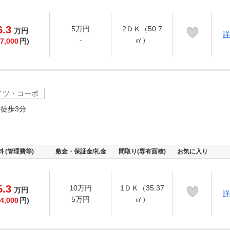
6.3
5万円
2ＤＫ（50.7
万
円
詳
-
㎡）
7,000
円)
イツ・コーポ
徒歩3分
料 (管理費等)
敷金・保証金/礼金
間取り(専有面積)
お気に入り
5.3
10万円
1ＤＫ（35.37
万
円
詳
5万円
㎡）
4,000
円)