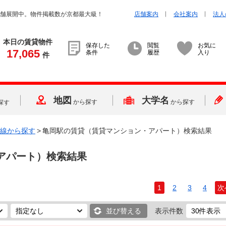
店舗展開中。物件掲載数が京都最大級！
店舗案内
会社案内
法人
本日の賃貸物件
保存した
閲覧
お気に
17,065
条件
履歴
入り
件
地図
大学名
から探す
から探す
探す
線から探す
>
亀岡駅の賃貸（賃貸マンション・アパート）検索結果
アパート）検索結果
1
2
3
4
次
並び替える
表示件数