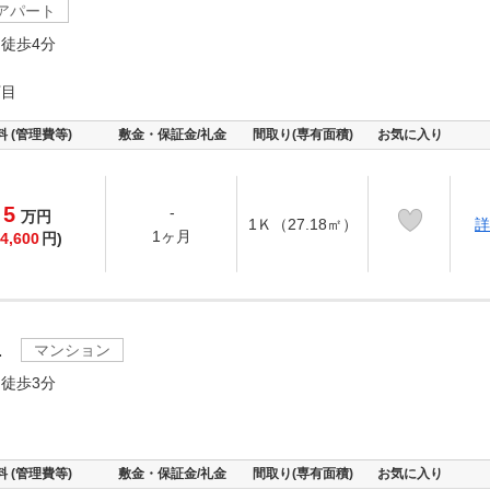
アパート
徒歩4分
丁目
料 (管理費等)
敷金・保証金/礼金
間取り(専有面積)
お気に入り
5
-
万
円
1Ｋ（27.18㎡）
詳
1ヶ月
4,600
円)
１
マンション
徒歩3分
料 (管理費等)
敷金・保証金/礼金
間取り(専有面積)
お気に入り