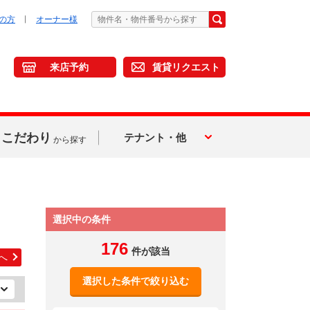
の方
オーナー様
来店予約
賃貸リクエスト
こだわり
テナント・他
から探す
選択中の条件
176
件が該当
へ
選択した条件で絞り込む