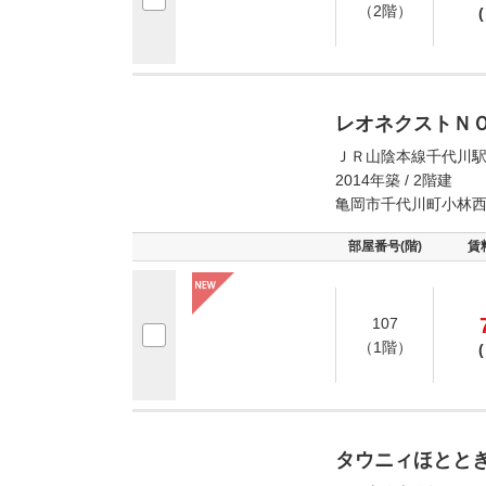
（2階）
(
レオネクストＮ
ＪＲ山陰本線千代川駅
2014年築 / 2階建
亀岡市千代川町小林
部屋番号(階)
賃
107
（1階）
(
タウニィほとと