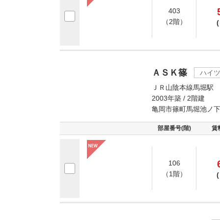
403
（2階）
(
ＡＳＫ篠
ハイ
ＪＲ山陰本線馬堀駅 
2003年築 / 2階建
亀岡市篠町馬堀池ノ
部屋番号(階)
賃
106
（1階）
(