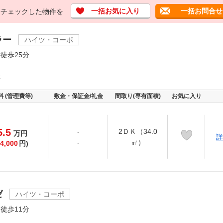
一括お気に入り
一括お問合せ
チェックした物件を
ラー
ハイツ・コーポ
徒歩25分
溝
料 (管理費等)
敷金・保証金/礼金
間取り(専有面積)
お気に入り
5.5
-
2ＤＫ（34.0
万
円
詳
-
㎡）
4,000
円)
ゼ
ハイツ・コーポ
徒歩11分