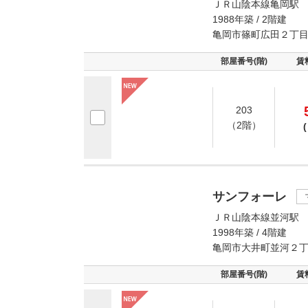
ＪＲ山陰本線亀岡駅 
1988年築 / 2階建
亀岡市篠町広田２丁
部屋番号(階)
賃
203
（2階）
(
サンフォーレ
ＪＲ山陰本線並河駅 
1998年築 / 4階建
亀岡市大井町並河２
部屋番号(階)
賃