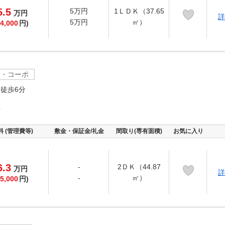
5.5
5万円
1ＬＤＫ（37.65
万
円
詳
5万円
㎡）
4,000
円)
ツ・コーポ
徒歩6分
下
料 (管理費等)
敷金・保証金/礼金
間取り(専有面積)
お気に入り
6.3
-
2ＤＫ（44.87
万
円
詳
-
㎡）
5,000
円)