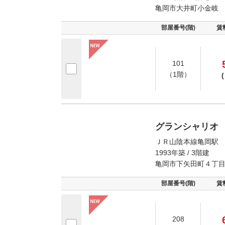
亀岡市大井町小金岐
部屋番号(階)
賃
101
（1階）
(
グランシャリオ
ＪＲ山陰本線亀岡駅 
1993年築 / 3階建
亀岡市下矢田町４丁
部屋番号(階)
賃
208