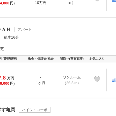
10万円
㎡）
4,000
円)
ＯＡＨ
アパート
 徒歩16分
西芝
料 (管理費等)
敷金・保証金/礼金
間取り(専有面積)
お気に入り
7.8
-
ワンルーム
万
円
詳
1ヶ月
（26.5㎡）
8,000
円)
ぎす亀岡
ハイツ・コーポ