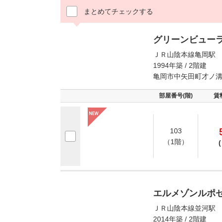
まとめてチェックする
グリーンビュー
ＪＲ山陰本線亀岡駅 
1994年築 / 2階建
亀岡市中矢田町才ノ
部屋番号(階)
賃
103
（1階）
(
エルメゾンルポ
ＪＲ山陰本線並河駅 
2014年築 / 2階建