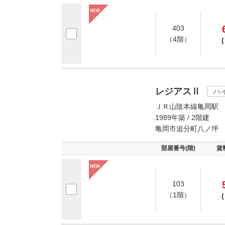
403
（4階）
(
レジアスⅡ
ハ
ＪＲ山陰本線亀岡駅 
1989年築 / 2階建
亀岡市追分町八ノ坪
部屋番号(階)
賃
103
（1階）
(