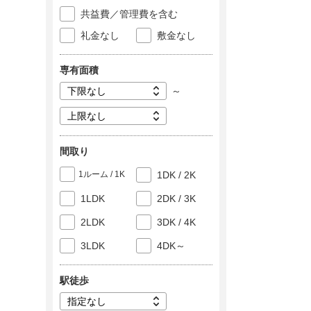
共益費／管理費を含む
礼金なし
敷金なし
専有面積
～
間取り
1ルーム / 1K
1DK / 2K
1LDK
2DK / 3K
2LDK
3DK / 4K
3LDK
4DK～
駅徒歩