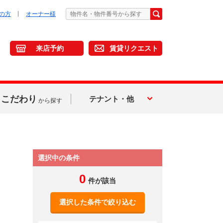
の方
オーナー様
来店予約
賃貸リクエスト
こだわり
テナント・他
から探す
選択中の条件
0
件が該当
選択した条件で絞り込む