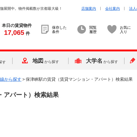
店舗展開中。物件掲載数が京都最大級！
店舗案内
会社案内
法人
本日の賃貸物件
保存した
閲覧
お気に
17,065
条件
履歴
入り
件
地図
大学名
から探す
から探す
探す
線から探す
>
保津峡駅の賃貸（賃貸マンション・アパート）検索結果
・アパート）検索結果