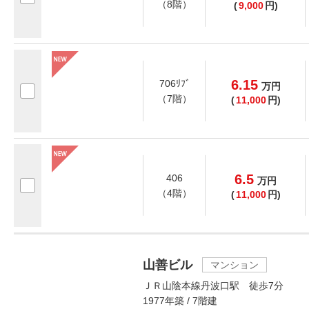
（8階）
(
9,000
円)
6.15
706ﾘﾌﾞ
万
円
（7階）
(
11,000
円)
6.5
406
万
円
（4階）
(
11,000
円)
山善ビル
マンション
ＪＲ山陰本線丹波口駅 徒歩7分
1977年築 / 7階建