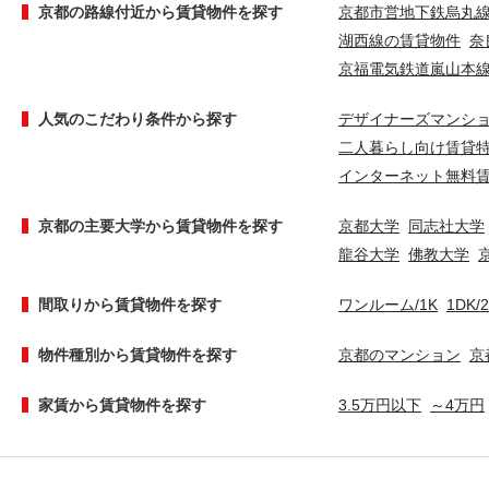
京都の路線付近から賃貸物件を探す
京都市営地下鉄烏丸
湖西線の賃貸物件
奈
京福電気鉄道嵐山本
人気のこだわり条件から探す
デザイナーズマンシ
二人暮らし向け賃貸
インターネット無料
京都の主要大学から賃貸物件を探す
京都大学
同志社大学
龍谷大学
佛教大学
間取りから賃貸物件を探す
ワンルーム/1K
1DK/
物件種別から賃貸物件を探す
京都のマンション
京
家賃から賃貸物件を探す
3.5万円以下
～4万円