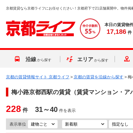
京都賃貸なら京都ライフにお任せください！京都府下で21店舗展開中。物件掲
本日の賃貸物
17,186
件
沿線
エリア
から探す
から探す
京都の賃貸情報サイト 京都ライフ
>
京都の賃貸を沿線から探す
>
梅
梅小路京都西駅
の賃貸（賃貸マンション・ア
228
31～40
件
件を表示
表示単位