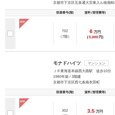
京都市下京区五条通大宮東入ル南側柿
部屋番号(階)
賃料 (管理費等)
6
702
万
円
（7階）
(
5,000
円)
モナドハイツ
マンション
ＪＲ東海道本線西大路駅 徒歩10分
1980年築 / 3階建
京都市下京区西七条南衣田町
部屋番号(階)
賃料 (管理費等)
3.5
302
万
円