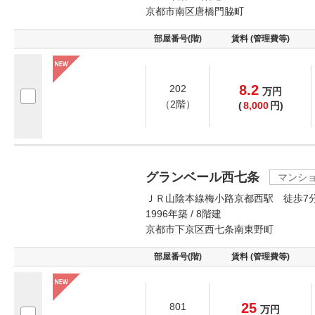
京都市南区唐橋門脇町
部屋番号(階)
賃料 (管理費等)
8.2
202
万
円
（2階）
(
8,000
円)
グランベール西七条
マンシ
ＪＲ山陰本線梅小路京都西駅 徒歩7
1996年築 / 8階建
京都市下京区西七条南東野町
部屋番号(階)
賃料 (管理費等)
25
801
万
円