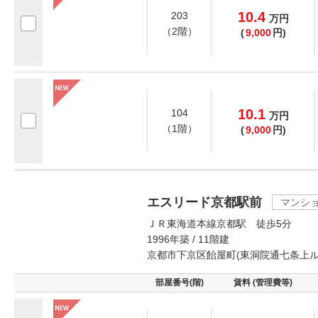
10.4
203
万
円
（2階）
(
9,000
円)
10.1
104
万
円
（1階）
(
9,000
円)
エスリード京都駅前
マンシ
ＪＲ東海道本線京都駅 徒歩5分
1996年築 / 11階建
京都市下京区飴屋町(東洞院通七条上ル
部屋番号(階)
賃料 (管理費等)