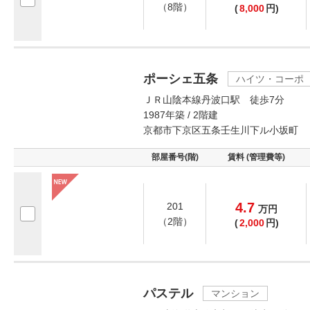
（8階）
(
8,000
円)
ポーシェ五条
ハイツ・コーポ
ＪＲ山陰本線丹波口駅 徒歩7分
1987年築 / 2階建
京都市下京区五条壬生川下ル小坂町
部屋番号(階)
賃料 (管理費等)
4.7
201
万
円
（2階）
(
2,000
円)
パステル
マンション