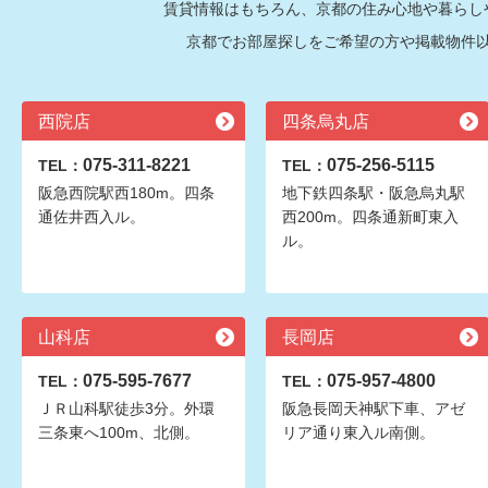
賃貸情報はもちろん、京都の住み心地や暮らし
京都でお部屋探しをご希望の方や掲載物件
西院店
四条烏丸店
075-311-8221
075-256-5115
TEL：
TEL：
阪急西院駅西180m。四条
地下鉄四条駅・阪急烏丸駅
通佐井西入ル。
西200m。四条通新町東入
ル。
山科店
長岡店
075-595-7677
075-957-4800
TEL：
TEL：
ＪＲ山科駅徒歩3分。外環
阪急長岡天神駅下車、アゼ
三条東へ100m、北側。
リア通り東入ル南側。