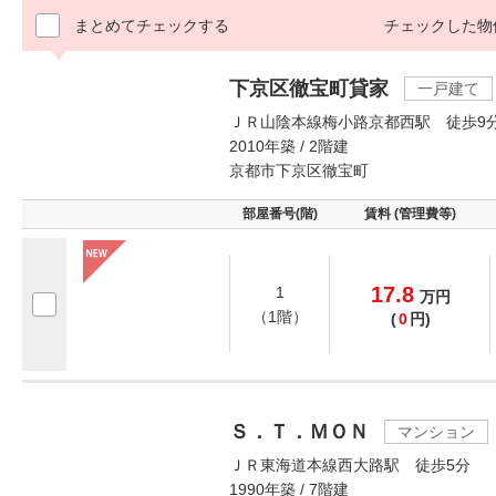
まとめてチェックする
チェックした物
下京区徹宝町貸家
一戸建て
ＪＲ山陰本線梅小路京都西駅 徒歩9
2010年築 / 2階建
京都市下京区徹宝町
部屋番号(階)
賃料 (管理費等)
17.8
1
万
円
（1階）
(
0
円)
Ｓ．Ｔ．ＭＯＮ
マンション
ＪＲ東海道本線西大路駅 徒歩5分
1990年築 / 7階建