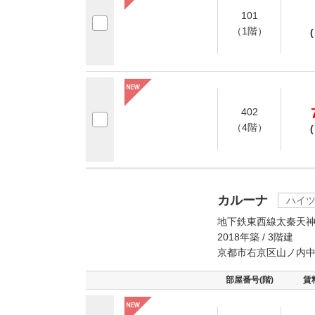
101
（1階）
(
402
（4階）
(
カルーナ
ハイ
地下鉄東西線太秦天神
2018年築 / 3階建
京都市右京区山ノ内
部屋番号(階)
賃