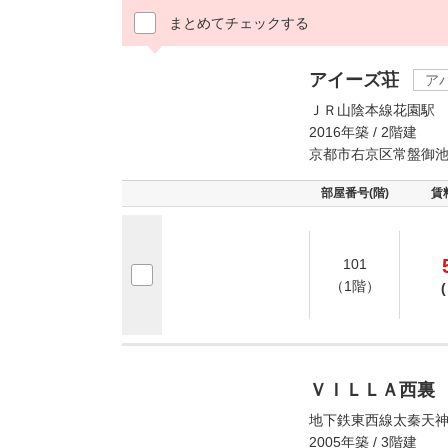
まとめてチェックする
アイーズ荘
ア
ＪＲ山陰本線花園駅 
2016年築 / 2階建
京都市右京区常盤御
部屋番号(階)
賃
101
（1階）
(
ＶＩＬＬＡ西裏
地下鉄東西線太秦天神
2005年築 / 3階建