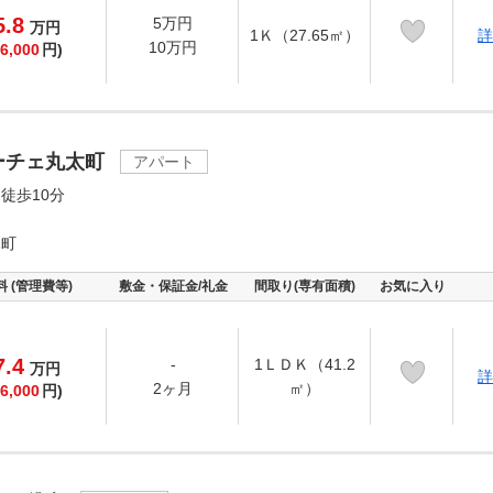
5.8
5万円
万
円
1Ｋ（27.65㎡）
詳
10万円
6,000
円)
ーチェ丸太町
アパート
徒歩10分
木町
料 (管理費等)
敷金・保証金/礼金
間取り(専有面積)
お気に入り
7.4
-
1ＬＤＫ（41.2
万
円
詳
2ヶ月
㎡）
6,000
円)