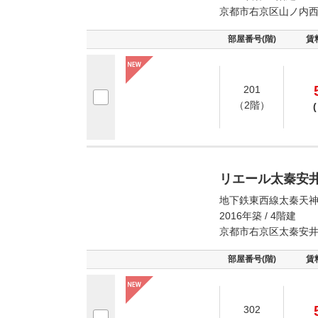
京都市右京区山ノ内
部屋番号(階)
賃
201
（2階）
(
リエール太秦安
地下鉄東西線太秦天神
2016年築 / 4階建
京都市右京区太秦安
部屋番号(階)
賃
302