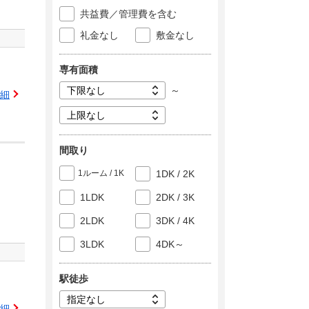
共益費／管理費を含む
礼金なし
敷金なし
専有面積
～
細
間取り
1ルーム / 1K
1DK / 2K
1LDK
2DK / 3K
2LDK
3DK / 4K
3LDK
4DK～
駅徒歩
細