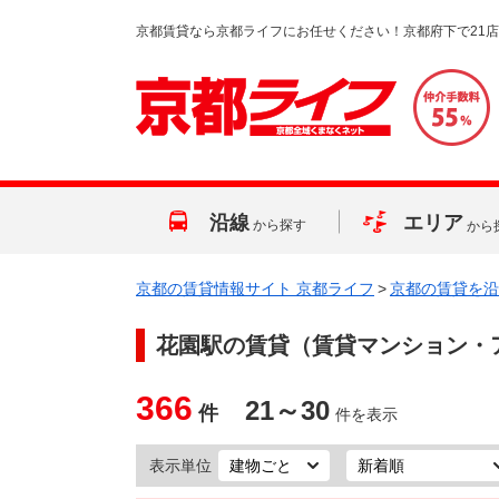
京都賃貸なら京都ライフにお任せください！京都府下で21
沿線
エリア
から探す
から
京都の賃貸情報サイト 京都ライフ
>
京都の賃貸を沿
花園駅
の賃貸（賃貸マンション・
366
21～30
件
件を表示
表示単位