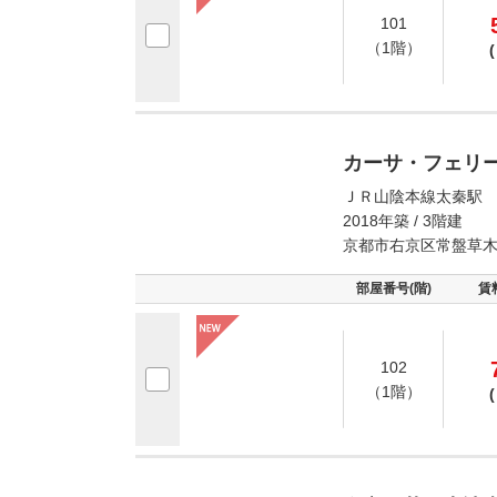
101
（1階）
(
カーサ・フェリ
ＪＲ山陰本線太秦駅 
2018年築 / 3階建
京都市右京区常盤草
部屋番号(階)
賃
102
（1階）
(