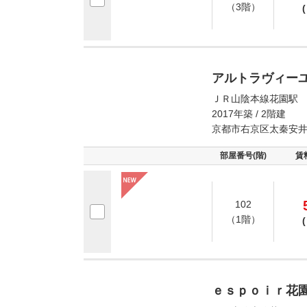
（3階）
(
アルトラヴィー
ＪＲ山陰本線花園駅 
2017年築 / 2階建
京都市右京区太秦安
部屋番号(階)
賃
102
（1階）
(
ｅｓｐｏｉｒ花