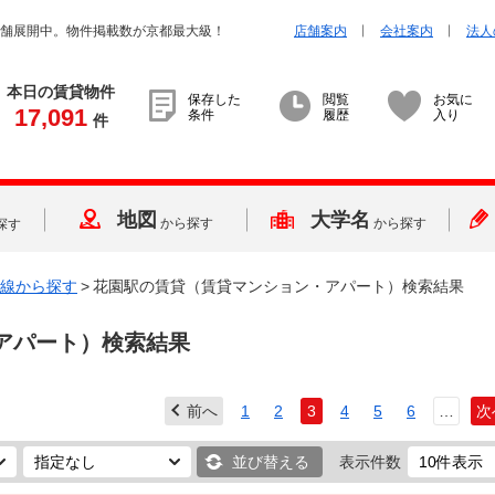
店舗展開中。物件掲載数が京都最大級！
店舗案内
会社案内
法人
本日の賃貸物件
保存した
閲覧
お気に
17,091
条件
履歴
入り
件
地図
大学名
から探す
から探す
探す
線から探す
>
花園駅の賃貸（賃貸マンション・アパート）検索結果
アパート）検索結果
前へ
1
2
3
4
5
6
…
次
並び替える
表示件数