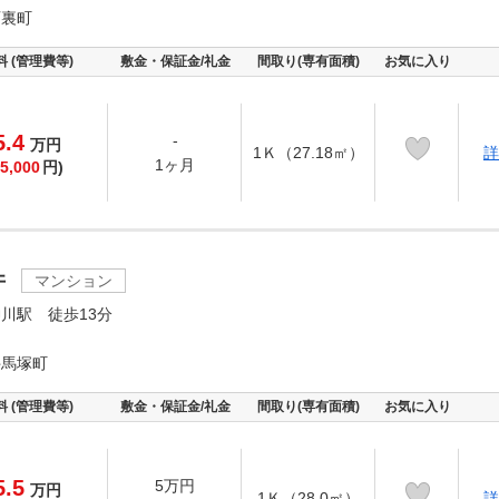
西裏町
料 (管理費等)
敷金・保証金/礼金
間取り(専有面積)
お気に入り
5.4
-
万
円
1Ｋ（27.18㎡）
詳
1ヶ月
5,000
円)
井
マンション
川駅 徒歩13分
井馬塚町
料 (管理費等)
敷金・保証金/礼金
間取り(専有面積)
お気に入り
5.5
5万円
万
円
1Ｋ（28.0㎡）
詳