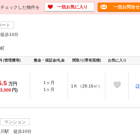
一括お気に入り
一括お問合せ
チェックした物件を
パート
徒歩14分
池町
料 (管理費等)
敷金・保証金/礼金
間取り(専有面積)
お気に入り
5.5
1ヶ月
万
円
1Ｋ（28.16㎡）
詳
1ヶ月
3,000
円)
マンション
川駅 徒歩10分