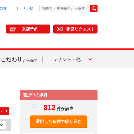
の方
オーナー様
来店予約
賃貸リクエスト
こだわり
テナント・他
から探す
選択中の条件
812
件が該当
へ
選択した条件で絞り込む