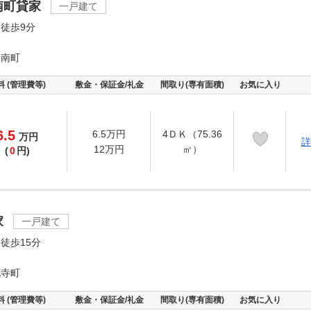
南町貸家
一戸建て
徒歩9分
辻南町
料 (管理費等)
敷金・保証金/礼金
間取り(専有面積)
お気に入り
6.5
6.5万円
4ＤＫ（75.36
万
円
詳
12万円
㎡）
(
0
円)
家
一戸建て
徒歩15分
花寺町
料 (管理費等)
敷金・保証金/礼金
間取り(専有面積)
お気に入り