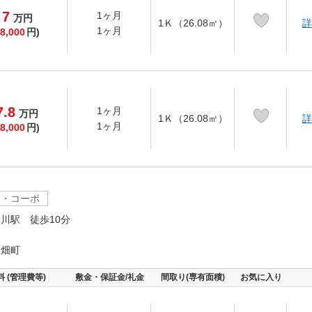
7
1ヶ月
万
円
1Ｋ（26.08㎡）
詳
1ヶ月
8,000
円)
7.8
1ヶ月
万
円
1Ｋ（26.08㎡）
詳
1ヶ月
8,000
円)
ツ・コーポ
川駅 徒歩10分
中畑町
料 (管理費等)
敷金・保証金/礼金
間取り(専有面積)
お気に入り