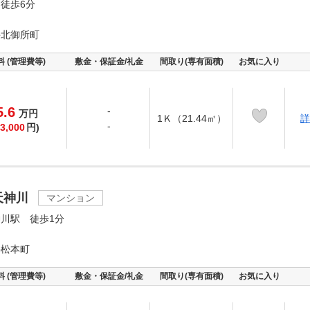
徒歩6分
井北御所町
料 (管理費等)
敷金・保証金/礼金
間取り(専有面積)
お気に入り
5.6
-
万
円
1Ｋ（21.44㎡）
詳
-
3,000
円)
天神川
マンション
川駅 徒歩1分
井松本町
料 (管理費等)
敷金・保証金/礼金
間取り(専有面積)
お気に入り