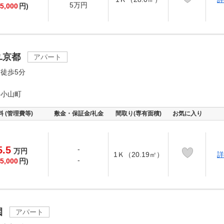
5万円
5,000
円)
ユ京都
アパート
徒歩5分
井小山町
料 (管理費等)
敷金・保証金/礼金
間取り(専有面積)
お気に入り
5.5
-
万
円
1Ｋ（20.19㎡）
詳
-
5,000
円)
園
アパート