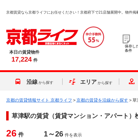
京都賃貸なら京都ライフにお任せください！京都府下で21店舗展開中。物件掲
保存し
条件
本日の賃貸物件
17,224
件
沿線
エリア
から探す
から探す
京都の賃貸情報サイト 京都ライフ
>
京都の賃貸を沿線から探す
>
草
草津駅
の賃貸（賃貸マンション・アパート）
26
1～26
件
件を表示