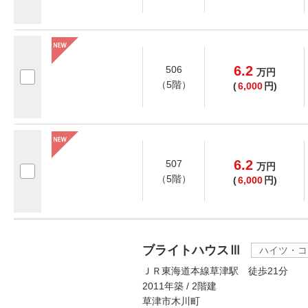
6.2
506
万
円
（5階）
(
6,000
円)
6.2
507
万
円
（5階）
(
6,000
円)
ブライトハウスⅢ
ハイツ・コ
ＪＲ東海道本線草津駅 徒歩21分
2011年築 / 2階建
草津市木川町