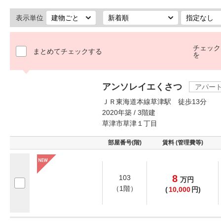
表示単位
チェック
まとめてチェックする
を
アンソレイエくさつ
アパー
ＪＲ東海道本線草津駅 徒歩13分
2020年築 / 3階建
草津市草津１丁目
部屋番号(階)
賃料 (管理費等)
8
103
万
円
（1階）
(
10,000
円)