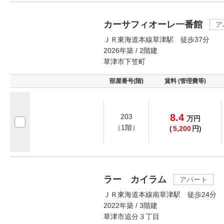
カーサフィオーレ一番館
ア
ＪＲ東海道本線草津駅 徒歩37分
2026年築 / 2階建
草津市下笠町
部屋番号(階)
賃料 (管理費等)
8.4
203
万
円
（1階）
(
5,200
円)
ラー カイラム
アパート
ＪＲ東海道本線南草津駅 徒歩24分
2022年築 / 3階建
草津市追分３丁目