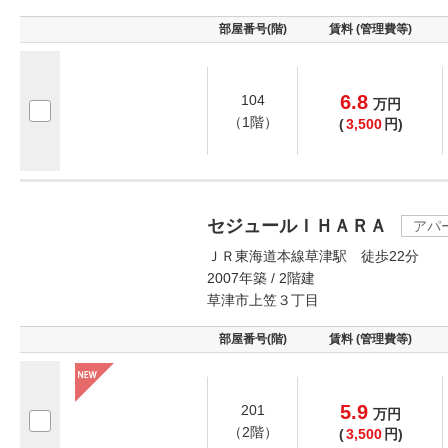
部屋番号(階)
賃料 (管理費等)
6.8
104
万
円
（1階）
(
3,500
円)
セジュールＩＨＡＲＡ
アパ
ＪＲ東海道本線草津駅 徒歩22分
2007年築 / 2階建
草津市上笠３丁目
部屋番号(階)
賃料 (管理費等)
5.9
201
万
円
（2階）
(
3,500
円)