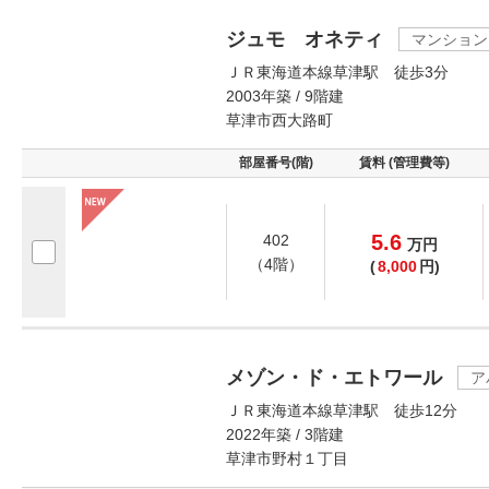
ジュモ オネティ
マンション
ＪＲ東海道本線草津駅 徒歩3分
2003年築 / 9階建
草津市西大路町
部屋番号(階)
賃料 (管理費等)
5.6
402
万
円
（4階）
(
8,000
円)
メゾン・ド・エトワール
ア
ＪＲ東海道本線草津駅 徒歩12分
2022年築 / 3階建
草津市野村１丁目