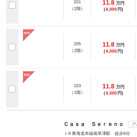
11.8
201
万
円
（2階）
(
6,000
円)
11.8
205
万
円
（2階）
(
6,000
円)
11.8
103
万
円
（1階）
(
6,000
円)
Ｃａｓａ Ｓｅｒｅｎｏ
ア
ＪＲ東海道本線南草津駅 徒歩8分