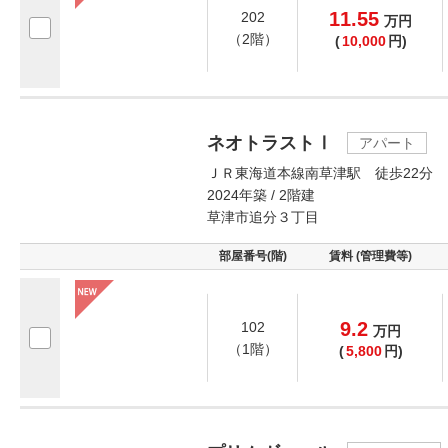
11.55
202
万
円
（2階）
(
10,000
円)
ネオトラストⅠ
アパート
ＪＲ東海道本線南草津駅 徒歩22分
2024年築 / 2階建
草津市追分３丁目
部屋番号(階)
賃料 (管理費等)
9.2
102
万
円
（1階）
(
5,800
円)