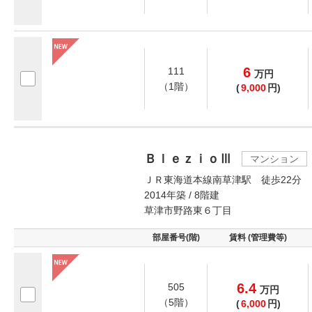
6
111
万
円
（1階）
(
9,000
円)
ＢｌｅｚｉｏⅢ
マンション
ＪＲ東海道本線南草津駅 徒歩22分
2014年築 / 8階建
草津市野路東６丁目
部屋番号(階)
賃料 (管理費等)
6.4
505
万
円
（5階）
(
6,000
円)