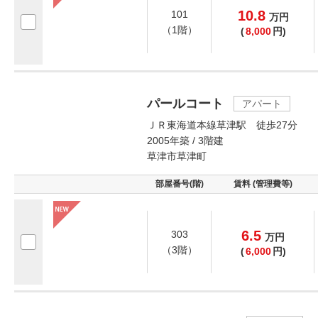
10.8
101
万
円
（1階）
(
8,000
円)
パールコート
アパート
ＪＲ東海道本線草津駅 徒歩27分
2005年築 / 3階建
草津市草津町
部屋番号(階)
賃料 (管理費等)
6.5
303
万
円
（3階）
(
6,000
円)