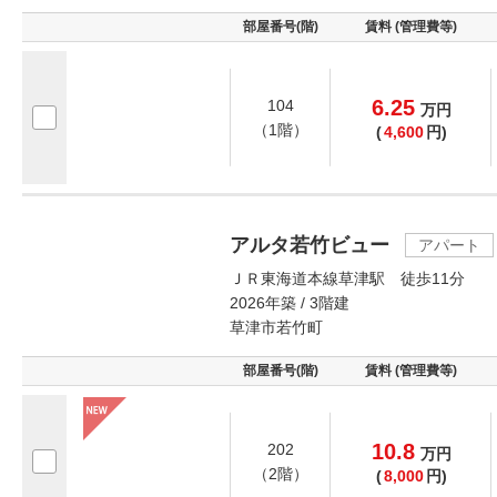
部屋番号(階)
賃料 (管理費等)
6.25
104
万
円
（1階）
(
4,600
円)
アルタ若竹ビュー
アパート
ＪＲ東海道本線草津駅 徒歩11分
2026年築 / 3階建
草津市若竹町
部屋番号(階)
賃料 (管理費等)
10.8
202
万
円
（2階）
(
8,000
円)