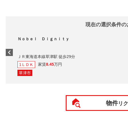
現在の選択条件の
Ｎｏｂｅｌ Ｄｉｇｎｉｔｙ
ＪＲ東海道本線草津駅 徒歩29分
家賃
8.45
万円
1ＬＤＫ
草津市
物件
リ