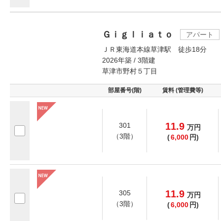
Ｇｉｇｌｉａｔｏ
アパート
ＪＲ東海道本線草津駅 徒歩18分
2026年築 / 3階建
草津市野村５丁目
部屋番号(階)
賃料 (管理費等)
11.9
301
万
円
（3階）
(
6,000
円)
11.9
305
万
円
（3階）
(
6,000
円)