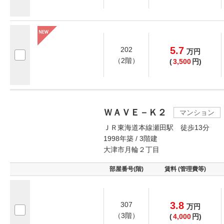
5.7
202
万
円
（2階）
(
3,500
円)
ＷＡＶＥ－Ｋ２
マンション
ＪＲ東海道本線瀬田駅 徒歩13分
1998年築 / 3階建
大津市月輪２丁目
部屋番号(階)
賃料 (管理費等)
3.8
307
万
円
（3階）
(
4,000
円)