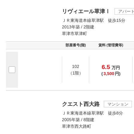
リヴィエール草津Ⅰ
アパー
ＪＲ東海道本線草津駅 徒歩15分
2013年築 / 2階建
草津市草津町
部屋番号(階)
賃料 (管理費等)
6.5
102
万
円
（1階）
(
3,500
円)
クエスト西大路
マンション
ＪＲ東海道本線草津駅 徒歩8分
2005年築 / 8階建
草津市西大路町