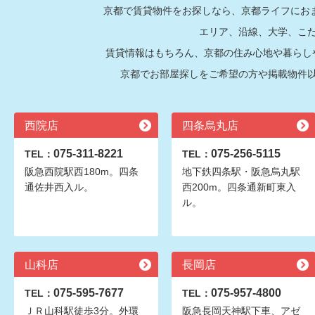
京都で賃貸物件をお探しなら、京都ライフにおま
エリア、沿線、大学、こ
賃貸情報はもちろん、京都の住み心地や暮らし
京都でお部屋探しをご希望の方や掲載物件
西院店
四条烏丸店
075-311-8221
075-256-5115
TEL：
TEL：
阪急西院駅西180m。四条
地下鉄四条駅・阪急烏丸駅
通佐井西入ル。
西200m。四条通新町東入
ル。
山科店
長岡店
075-595-7677
075-957-4800
TEL：
TEL：
ＪＲ山科駅徒歩3分。外環
阪急長岡天神駅下車、アゼ