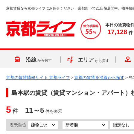
京都賃貸なら京都ライフにお任せください！京都府下で21店舗展開中。物件掲
本日の賃貸物
17,128
件
沿線
エリア
から探す
から探す
京都の賃貸情報サイト 京都ライフ
>
京都の賃貸を沿線から探す
>
島
島本駅
の賃貸（賃貸マンション・アパート）
5
11～5
件
件を表示
表示単位