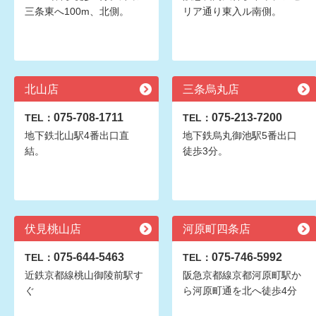
三条東へ100m、北側。
リア通り東入ル南側。
北山店
三条烏丸店
075-708-1711
075-213-7200
TEL：
TEL：
地下鉄北山駅4番出口直
地下鉄烏丸御池駅5番出口
結。
徒歩3分。
伏見桃山店
河原町四条店
075-644-5463
075-746-5992
TEL：
TEL：
近鉄京都線桃山御陵前駅す
阪急京都線京都河原町駅か
ぐ
ら河原町通を北へ徒歩4分