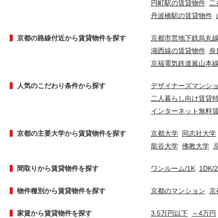
円町駅の賃貸物件
二
丹波橋駅の賃貸物件
京都の路線付近から賃貸物件を探す
京都市営地下鉄烏丸
湖西線の賃貸物件
奈
京福電気鉄道嵐山本
人気のこだわり条件から探す
デザイナーズマンシ
二人暮らし向け賃貸
インターネット無料
京都の主要大学から賃貸物件を探す
京都大学
同志社大学
龍谷大学
佛教大学
間取りから賃貸物件を探す
ワンルーム/1K
1DK/
物件種別から賃貸物件を探す
京都のマンション
京
家賃から賃貸物件を探す
3.5万円以下
～4万円