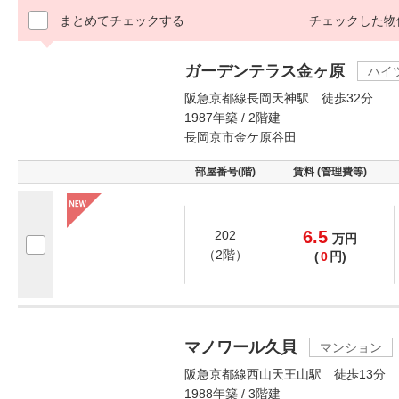
まとめてチェックする
チェックした物
ガーデンテラス金ヶ原
ハイ
阪急京都線長岡天神駅 徒歩32分
1987年築 / 2階建
長岡京市金ケ原谷田
部屋番号(階)
賃料 (管理費等)
6.5
202
万
円
（2階）
(
0
円)
マノワール久貝
マンション
阪急京都線西山天王山駅 徒歩13分
1988年築 / 3階建