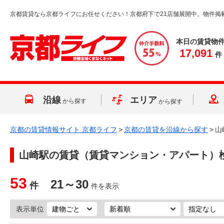
京都賃貸なら京都ライフにお任せください！京都府下で21店舗展開中。物件掲
本日の賃貸物
17,091
件
沿線
エリア
から探す
から探す
京都の賃貸情報サイト 京都ライフ
>
京都の賃貸を沿線から探す
>
山
山崎駅
の賃貸（賃貸マンション・アパート）
53
21～30
件
件を表示
表示単位