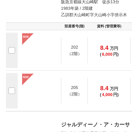
阪急京都線大山崎駅 徒歩13分
1983年築 / 2階建
乙訓郡大山崎町字大山崎小字傍示木
部屋番号(階)
賃料 (管理費等)
8.4
202
万
円
（2階）
(
6,000
円)
8.4
205
万
円
（2階）
(
4,000
円)
ジャルディーノ・ア・カーサ