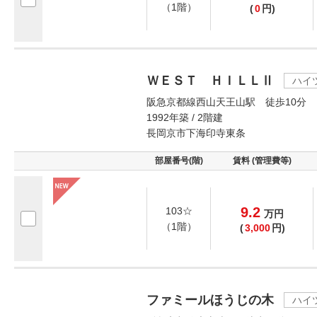
（1階）
(
0
円)
ＷＥＳＴ ＨＩＬＬⅡ
ハイ
阪急京都線西山天王山駅 徒歩10分
1992年築 / 2階建
長岡京市下海印寺東条
部屋番号(階)
賃料 (管理費等)
9.2
103☆
万
円
（1階）
(
3,000
円)
ファミールほうじの木
ハイ