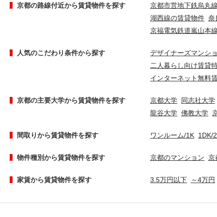
京都の路線付近から賃貸物件を探す
京都市営地下鉄烏丸
湖西線の賃貸物件
奈
京福電気鉄道嵐山本
人気のこだわり条件から探す
デザイナーズマンシ
二人暮らし向け賃貸
インターネット無料
京都の主要大学から賃貸物件を探す
京都大学
同志社大学
龍谷大学
佛教大学
間取りから賃貸物件を探す
ワンルーム/1K
1DK/
物件種別から賃貸物件を探す
京都のマンション
京
家賃から賃貸物件を探す
3.5万円以下
～4万円