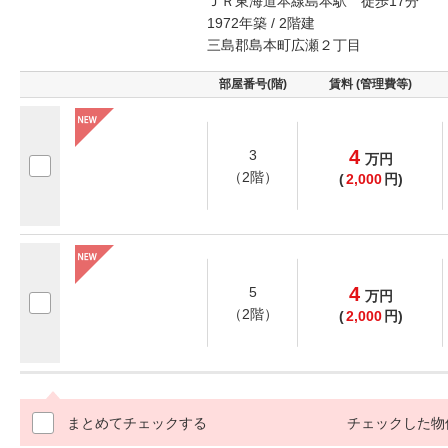
ＪＲ東海道本線島本駅 徒歩17分
1972年築 / 2階建
三島郡島本町広瀬２丁目
部屋番号(階)
賃料 (管理費等)
4
3
万
円
（2階）
(
2,000
円)
4
5
万
円
（2階）
(
2,000
円)
まとめてチェックする
チェックした物