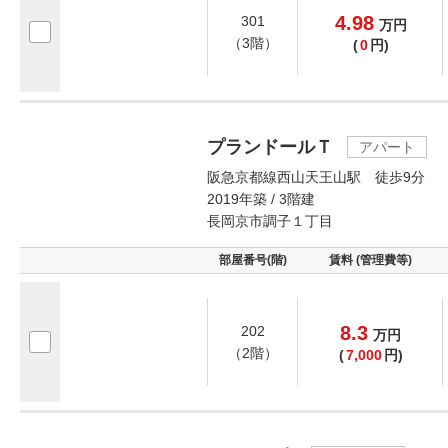
4.98
301
万
円
（3階）
(
0
円)
プランドールＴ
アパート
阪急京都線西山天王山駅 徒歩9分
2019年築 / 3階建
長岡京市調子１丁目
部屋番号(階)
賃料 (管理費等)
8.3
202
万
円
（2階）
(
7,000
円)