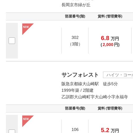
長岡京市緑が丘
部屋番号(階)
賃料 (管理費等)
6.8
302
万
円
（3階）
(
2,000
円)
サンフォレスト
ハイツ・コー
阪急京都線大山崎駅 徒歩5分
1999年築 / 2階建
乙訓郡大山崎町字大山崎小字永福寺
部屋番号(階)
賃料 (管理費等)
5.2
106
万
円