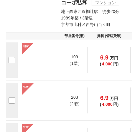
コーポ弘和
マンション
地下鉄東西線椥辻駅 徒歩20分
1989年築 / 3階建
京都市山科区西野山百々町
部屋番号(階)
賃料 (管理費等)
6.9
109
万
円
（1階）
(
4,000
円)
6.9
203
万
円
（2階）
(
4,000
円)