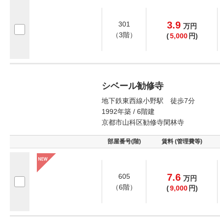
3.9
301
万
円
（3階）
(
5,000
円)
シベール勧修寺
地下鉄東西線小野駅 徒歩7分
1992年築 / 6階建
京都市山科区勧修寺閑林寺
部屋番号(階)
賃料 (管理費等)
7.6
605
万
円
（6階）
(
9,000
円)