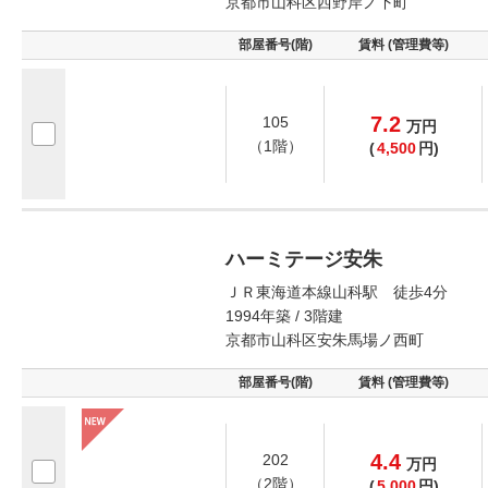
京都市山科区西野岸ノ下町
部屋番号(階)
賃料 (管理費等)
7.2
105
万
円
（1階）
(
4,500
円)
ハーミテージ安朱
ＪＲ東海道本線山科駅 徒歩4分
1994年築 / 3階建
京都市山科区安朱馬場ノ西町
部屋番号(階)
賃料 (管理費等)
4.4
202
万
円
（2階）
(
5,000
円)