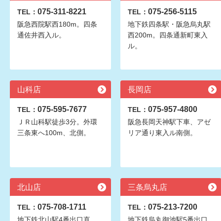
075-311-8221
075-256-5115
TEL：
TEL：
阪急西院駅西180m。四条
地下鉄四条駅・阪急烏丸駅
通佐井西入ル。
西200m。四条通新町東入
ル。
山科店
長岡店
075-595-7677
075-957-4800
TEL：
TEL：
ＪＲ山科駅徒歩3分。外環
阪急長岡天神駅下車、アゼ
三条東へ100m、北側。
リア通り東入ル南側。
北山店
三条烏丸店
075-708-1711
075-213-7200
TEL：
TEL：
地下鉄北山駅4番出口直
地下鉄烏丸御池駅5番出口