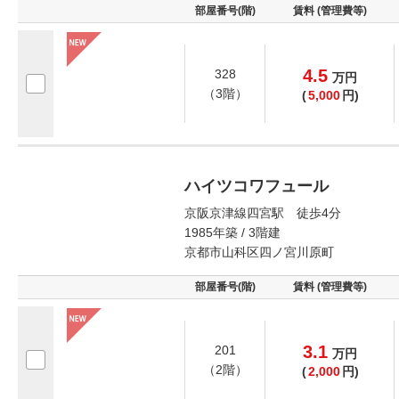
部屋番号(階)
賃料 (管理費等)
4.5
328
万
円
（3階）
(
5,000
円)
ハイツコワフュール
京阪京津線四宮駅 徒歩4分
1985年築 / 3階建
京都市山科区四ノ宮川原町
部屋番号(階)
賃料 (管理費等)
3.1
201
万
円
（2階）
(
2,000
円)