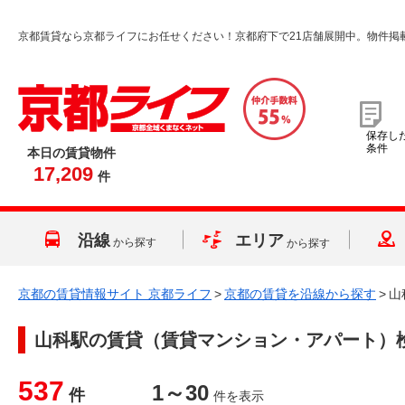
京都賃貸なら京都ライフにお任せください！京都府下で21店舗展開中。物件掲
保存し
条件
本日の賃貸物件
17,209
件
沿線
エリア
から探す
から探す
京都の賃貸情報サイト 京都ライフ
>
京都の賃貸を沿線から探す
>
山
山科駅
の賃貸（賃貸マンション・アパート）
537
1～30
件
件を表示