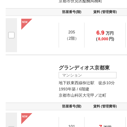
京都市伏見区醍醐烏橋町
部屋番号(階)
賃料 (管理費等)
6.9
205
万
円
（2階）
(
8,000
円)
グランディオス京都東
マンション
地下鉄東西線椥辻駅 徒歩10分
1993年築 / 6階建
京都市山科区大宅甲ノ辻町
部屋番号(階)
賃料 (管理費等)
7
101