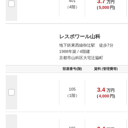
3.7
401
万
円
（4階）
(
5,000
円)
レスポワール山科
地下鉄東西線椥辻駅 徒歩7分
1988年築 / 4階建
京都市山科区大宅辻脇町
部屋番号(階)
賃料 (管理費等)
3.4
105
万
円
（1階）
(
4,000
円)