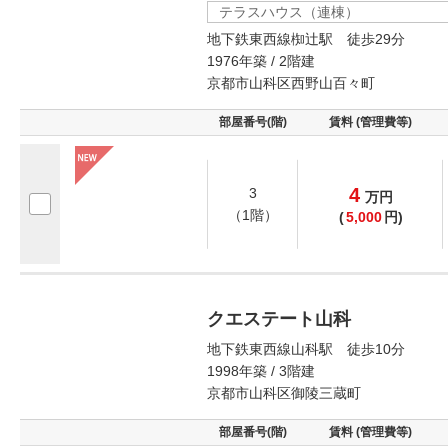
テラスハウス（連棟）
地下鉄東西線椥辻駅 徒歩29分
1976年築 / 2階建
京都市山科区西野山百々町
部屋番号(階)
賃料 (管理費等)
4
3
万
円
（1階）
(
5,000
円)
クエステート山科
地下鉄東西線山科駅 徒歩10分
1998年築 / 3階建
京都市山科区御陵三蔵町
部屋番号(階)
賃料 (管理費等)