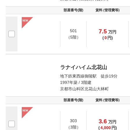
部屋番号(階)
賃料 (管理費等)
7.5
501
万
円
（5階）
(
0
円)
ラナイハイム北花山
地下鉄東西線御陵駅 徒歩19分
1997年築 / 3階建
京都市山科区北花山大林町
部屋番号(階)
賃料 (管理費等)
3.6
303
万
円
（3階）
(
4,000
円)