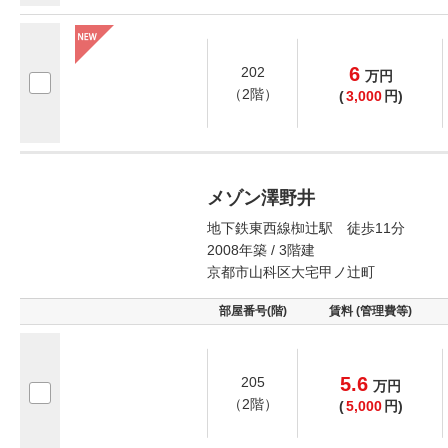
6
202
万
円
（2階）
(
3,000
円)
メゾン澤野井
地下鉄東西線椥辻駅 徒歩11分
2008年築 / 3階建
京都市山科区大宅甲ノ辻町
部屋番号(階)
賃料 (管理費等)
5.6
205
万
円
（2階）
(
5,000
円)