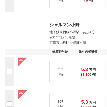
(
0
円)
シャルマン小野
地下鉄東西線小野駅 徒歩4分
2007年築 / 3階建
京都市山科区小野荘司町
部屋番号(階)
賃料 (管理費等)
5.3
306
万
円
（3階）
(
3,300
円)
5.3
307
万
円
（3階）