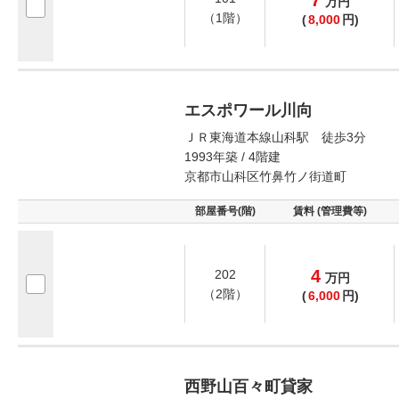
万
円
（1階）
(
8,000
円)
エスポワール川向
ＪＲ東海道本線山科駅 徒歩3分
1993年築 / 4階建
京都市山科区竹鼻竹ノ街道町
部屋番号(階)
賃料 (管理費等)
4
202
万
円
（2階）
(
6,000
円)
西野山百々町貸家