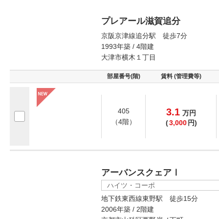
プレアール滋賀追分
京阪京津線追分駅 徒歩7分
1993年築 / 4階建
大津市横木１丁目
部屋番号(階)
賃料 (管理費等)
3.1
405
万
円
（4階）
(
3,000
円)
アーバンスクェアⅠ
ハイツ・コーポ
地下鉄東西線東野駅 徒歩15分
2006年築 / 2階建