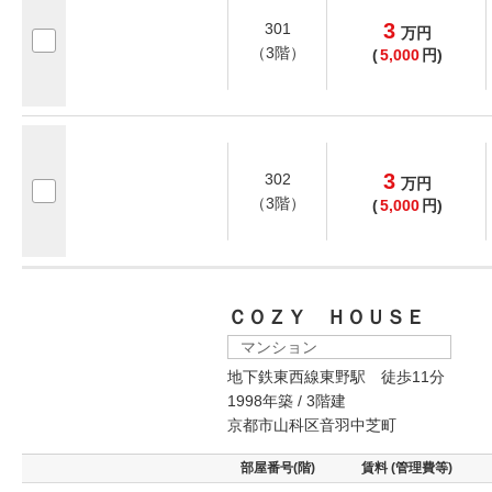
3
301
万
円
（3階）
(
5,000
円)
3
302
万
円
（3階）
(
5,000
円)
ＣＯＺＹ ＨＯＵＳＥ
マンション
地下鉄東西線東野駅 徒歩11分
1998年築 / 3階建
京都市山科区音羽中芝町
部屋番号(階)
賃料 (管理費等)