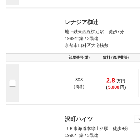
レナジア椥辻
地下鉄東西線椥辻駅 徒歩7分
1989年築 / 3階建
京都市山科区大宅桟敷
部屋番号(階)
賃料 (管理費等)
2.8
308
万
円
（3階）
(
5,000
円)
沢町ハイツ
ＪＲ東海道本線山科駅 徒歩9分
1996年築 / 3階建