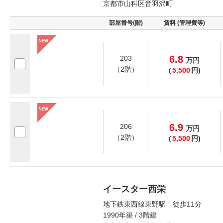
京都市山科区音羽沢町
部屋番号(階)
賃料 (管理費等)
6.8
203
万
円
（2階）
(
5,500
円)
6.9
206
万
円
（2階）
(
5,500
円)
イースター西栄
地下鉄東西線東野駅 徒歩11分
1990年築 / 3階建