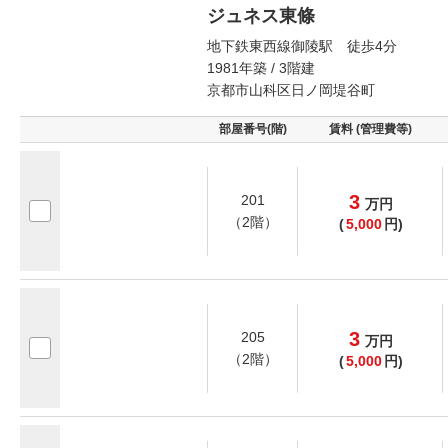
ジュネス東條
地下鉄東西線御陵駅 徒歩4分
1981年築 / 3階建
京都市山科区日ノ岡堤谷町
部屋番号(階)
賃料 (管理費等)
3
201
万
円
（2階）
(
5,000
円)
3
205
万
円
（2階）
(
5,000
円)