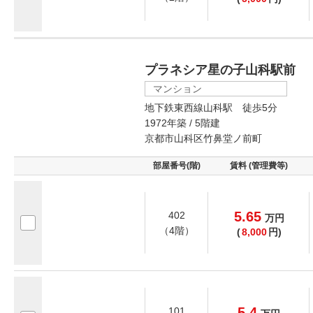
プラネシア星の子山科駅前
マンション
地下鉄東西線山科駅 徒歩5分
1972年築 / 5階建
京都市山科区竹鼻堂ノ前町
部屋番号(階)
賃料 (管理費等)
5.65
402
万
円
（4階）
(
8,000
円)
5.4
101