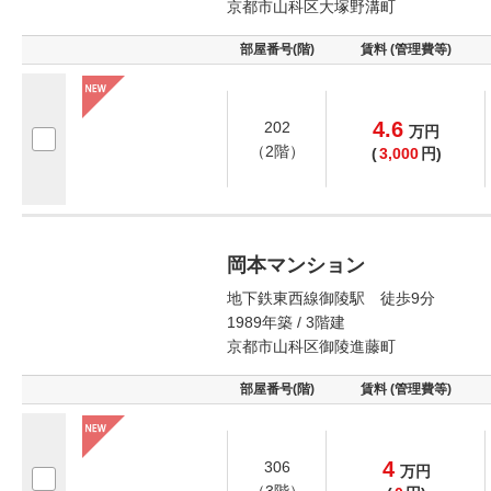
京都市山科区大塚野溝町
部屋番号(階)
賃料 (管理費等)
4.6
202
万
円
（2階）
(
3,000
円)
岡本マンション
地下鉄東西線御陵駅 徒歩9分
1989年築 / 3階建
京都市山科区御陵進藤町
部屋番号(階)
賃料 (管理費等)
4
306
万
円
（3階）