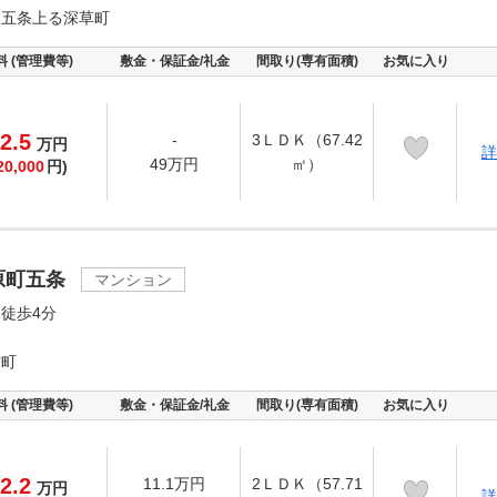
通五条上る深草町
料 (管理費等)
敷金・保証金/礼金
間取り(専有面積)
お気に入り
2.5
-
3ＬＤＫ（67.42
万
円
詳
49万円
㎡）
20,000
円)
原町五条
マンション
徒歩4分
前町
料 (管理費等)
敷金・保証金/礼金
間取り(専有面積)
お気に入り
2.2
11.1万円
2ＬＤＫ（57.71
万
円
詳