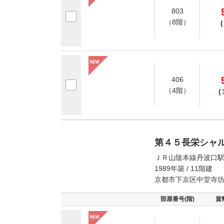
803
（8階）
(
406
（4階）
(
第４５長栄シャ
ＪＲ山陰本線丹波口駅
1989年築 / 11階建
京都市下京区中堂寺
部屋番号(階)
賃