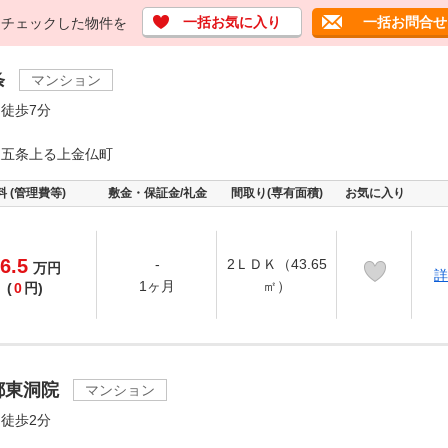
一括お気に入り
一括お問合せ
チェックした物件を
条
マンション
徒歩7分
通五条上る上金仏町
料 (管理費等)
敷金・保証金/礼金
間取り(専有面積)
お気に入り
6.5
-
2ＬＤＫ（43.65
万
円
詳
1ヶ月
㎡）
(
0
円)
都東洞院
マンション
徒歩2分