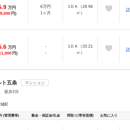
5.9
6万円
1ＤＫ（28.96
万
円
詳
1ヶ月
㎡）
9,000
円)
5.6
-
1ＤＫ（33.21
万
円
詳
-
㎡）
11,000
円)
ルト五条
マンション
 徒歩2分
坊城町
料 (管理費等)
敷金・保証金/礼金
間取り(専有面積)
お気に入り