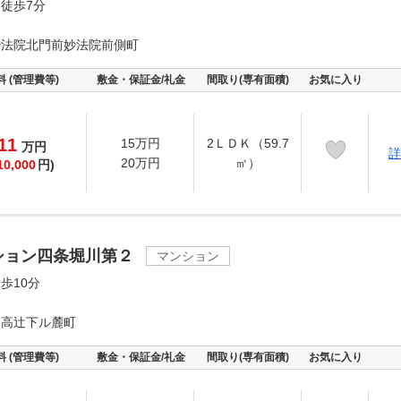
徒歩7分
妙法院北門前妙法院前側町
料 (管理費等)
敷金・保証金/礼金
間取り(専有面積)
お気に入り
11
15万円
2ＬＤＫ（59.7
万
円
詳
20万円
㎡）
10,000
円)
ション四条堀川第２
マンション
歩10分
通高辻下ル麓町
料 (管理費等)
敷金・保証金/礼金
間取り(専有面積)
お気に入り