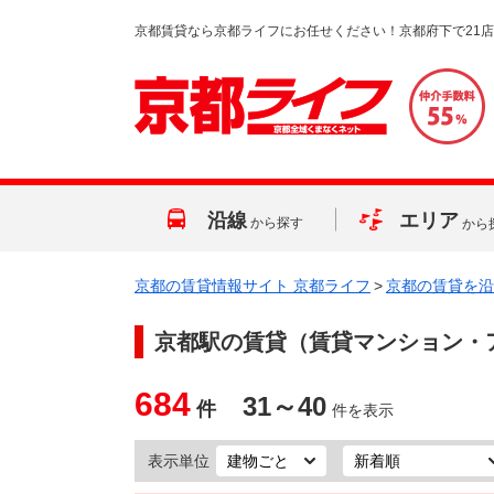
京都賃貸なら京都ライフにお任せください！京都府下で21
沿線
エリア
から探す
から
京都の賃貸情報サイト 京都ライフ
>
京都の賃貸を沿
京都駅
の賃貸（賃貸マンション・
684
31～40
件
件を表示
表示単位