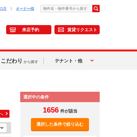
の方
オーナー様
来店予約
賃貸リクエスト
こだわり
テナント・他
から探す
選択中の条件
1656
件が該当
へ
選択した条件で絞り込む