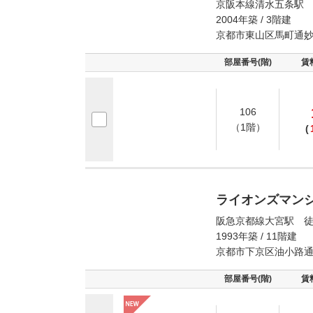
京阪本線清水五条駅 
2004年築 / 3階建
京都市東山区馬町通
部屋番号(階)
賃
106
（1階）
(
ライオンズマン
阪急京都線大宮駅 徒
1993年築 / 11階建
京都市下京区油小路
部屋番号(階)
賃