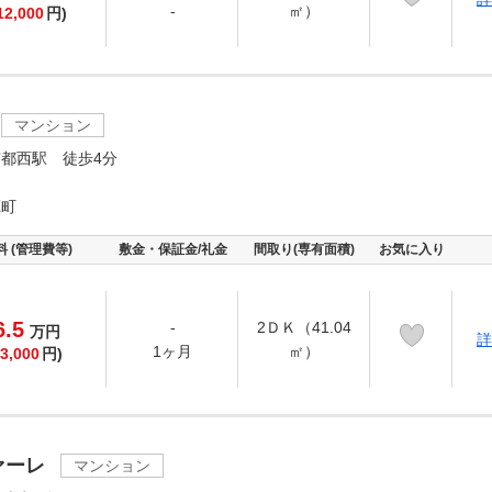
-
㎡）
12,000
円)
マンション
都西駅 徒歩4分
蔵町
料 (管理費等)
敷金・保証金/礼金
間取り(専有面積)
お気に入り
6.5
-
2ＤＫ（41.04
万
円
詳
1ヶ月
㎡）
3,000
円)
ァーレ
マンション