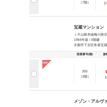
（7階）
(
宝蔵マンション
ＪＲ山陰本線梅小路京
1984年築 / 4階建
京都市下京区朱雀宝
部屋番号(階)
賃
305
（3階）
(
メゾン・アルヴ