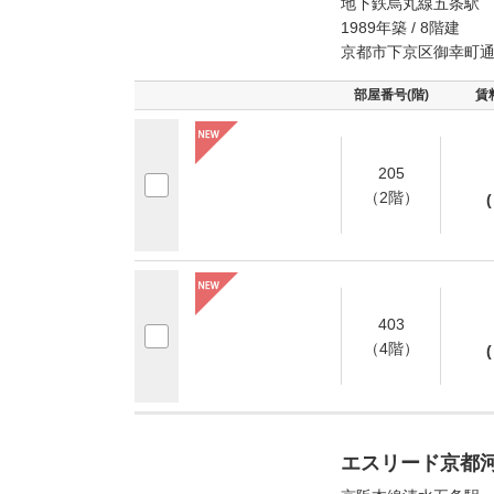
地下鉄烏丸線五条駅 
1989年築 / 8階建
京都市下京区御幸町
部屋番号(階)
賃
205
（2階）
(
403
（4階）
(
エスリード京都