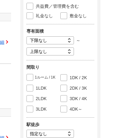
共益費／管理費を含む
礼金なし
敷金なし
専有面積
～
細
間取り
1ルーム / 1K
1DK / 2K
1LDK
2DK / 3K
2LDK
3DK / 4K
3LDK
4DK～
駅徒歩
細