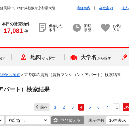
店舗展開中。物件掲載数が京都最大級！
店舗案内
会社案内
法人
本日の賃貸物件
保存した
閲覧
お気に
17,081
条件
履歴
入り
件
地図
大学名
から探す
から探す
探す
線から探す
>
京都駅の賃貸（賃貸マンション・アパート）検索結果
アパート）検索結果
前へ
1
2
3
4
5
6
7
…
次
並び替える
表示件数