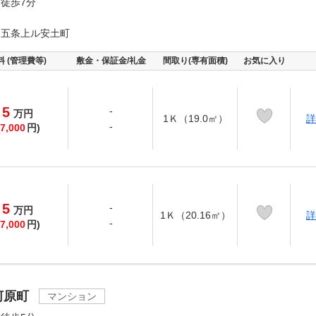
徒歩7分
通五条上ル安土町
料 (管理費等)
敷金・保証金/礼金
間取り(専有面積)
お気に入り
5
-
万
円
1Ｋ（19.0㎡）
詳
-
7,000
円)
5
-
万
円
1Ｋ（20.16㎡）
詳
-
7,000
円)
河原町
マンション