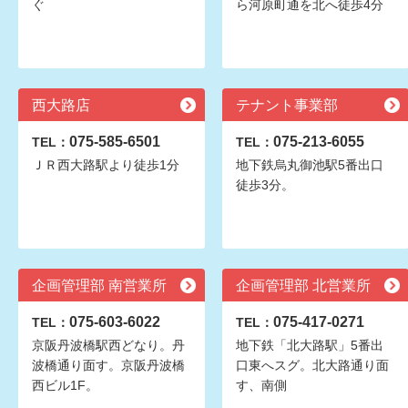
ぐ
ら河原町通を北へ徒歩4分
西大路店
テナント事業部
075-585-6501
075-213-6055
TEL：
TEL：
ＪＲ西大路駅より徒歩1分
地下鉄烏丸御池駅5番出口
徒歩3分。
企画管理部 南営業所
企画管理部 北営業所
075-603-6022
075-417-0271
TEL：
TEL：
京阪丹波橋駅西どなり。丹
地下鉄「北大路駅」5番出
波橋通り面す。京阪丹波橋
口東へスグ。北大路通り面
西ビル1F。
す、南側