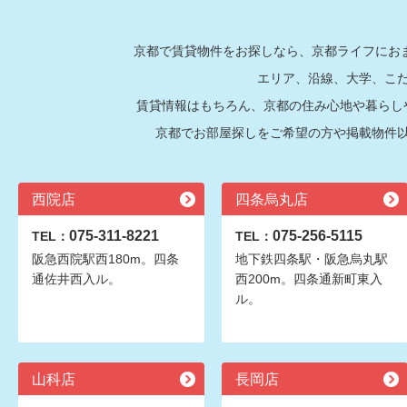
京都で賃貸物件をお探しなら、京都ライフにおま
エリア、沿線、大学、こ
賃貸情報はもちろん、京都の住み心地や暮らし
京都でお部屋探しをご希望の方や掲載物件
西院店
四条烏丸店
075-311-8221
075-256-5115
TEL：
TEL：
阪急西院駅西180m。四条
地下鉄四条駅・阪急烏丸駅
通佐井西入ル。
西200m。四条通新町東入
ル。
山科店
長岡店