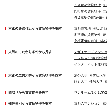
五条駅の賃貸物件
京
円町駅の賃貸物件
二
丹波橋駅の賃貸物件
京都の路線付近から賃貸物件を探す
京都市営地下鉄烏丸
湖西線の賃貸物件
奈
京福電気鉄道嵐山本
人気のこだわり条件から探す
デザイナーズマンシ
二人暮らし向け賃貸
インターネット無料
京都の主要大学から賃貸物件を探す
京都大学
同志社大学
龍谷大学
佛教大学
間取りから賃貸物件を探す
ワンルーム/1K
1DK/
物件種別から賃貸物件を探す
京都のマンション
京