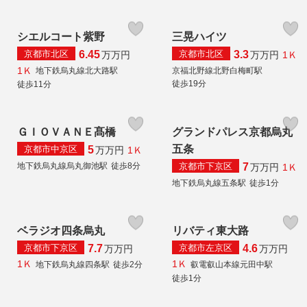
シエルコート紫野
三晃ハイツ
京都市北区
京都市北区
6.45
3.3
1Ｋ
万
万円
万
万円
1Ｋ
地下鉄烏丸線北大路駅
京福北野線北野白梅町駅
徒歩19分
徒歩11分
ＧＩＯＶＡＮＥ髙橋
グランドパレス京都烏丸
五条
京都市中京区
5
1Ｋ
万
万円
京都市下京区
地下鉄烏丸線烏丸御池駅
徒歩8分
7
1Ｋ
万
万円
地下鉄烏丸線五条駅
徒歩1分
ベラジオ四条烏丸
リバティ東大路
京都市下京区
京都市左京区
7.7
4.6
万
万円
万
万円
1Ｋ
1Ｋ
地下鉄烏丸線四条駅
徒歩2分
叡電叡山本線元田中駅
徒歩1分