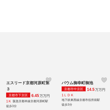
エスリード京都河原町第
バウム御幸町御池
３
京都市中京区
14.5
万
万円
1ＬＤＫ
京都市下京区
6.45
万
万円
地下鉄東西線京都市役所前駅
1Ｋ
阪急京都本線京都河原町駅
徒歩3分
徒歩3分