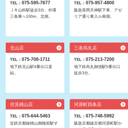
075-595-7677
075-957-4800
TEL：
TEL：
ＪＲ山科駅徒歩3分。外環
阪急長岡天神駅下車、アゼ
三条東へ100m、北側。
リア通り東入ル南側。
北山店
三条烏丸店
075-708-1711
075-213-7200
TEL：
TEL：
地下鉄北山駅4番出口直
地下鉄烏丸御池駅5番出口
結。
徒歩3分。
伏見桃山店
河原町四条店
075-644-5463
075-746-5992
TEL：
TEL：
近鉄京都線桃山御陵前駅す
阪急京都線京都河原町駅か