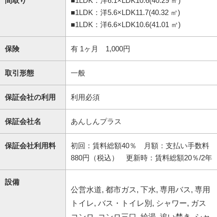
間取り
■1LDK：洋6.1×LDK10.6(40.29 ㎡)
■1LDK：洋5.6×LDK11.7(40.32 ㎡)
■1LDK：洋6.6×LDK10.6(41.01 ㎡)
保険
有 1ヶ月 1,000円
取引形態
一般
保証会社の利用
利用必須
保証会社名
あんしんプラス
保証会社利用料
初回：賃料総額40％ 月額：支払い手数料
880円（税込） 更新時：賃料総額20％/2年
設備
公営水道, 都市ガス, 下水, 専用バス, 専用
トイレ, バス・トイレ別, シャワー, ガス
コンロ, コンロ三口, 給湯, 追い焚き, シャ