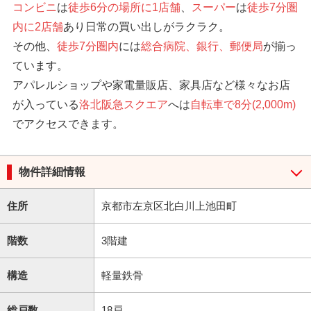
コンビニ
は
徒歩6分の場所に1店舗
、
スーパー
は
徒歩7分圏
内に2店舗
あり日常の買い出しがラクラク。
その他、
徒歩7分圏内
には
総合病院、銀行、郵便局
が揃っ
ています。
アパレルショップや家電量販店、家具店など様々なお店
が入っている
洛北阪急スクエア
へは
自転車で8分(2,000m)
でアクセスできます。
物件詳細情報
住所
京都市左京区北白川上池田町
階数
3階建
構造
軽量鉄骨
総戸数
18戸