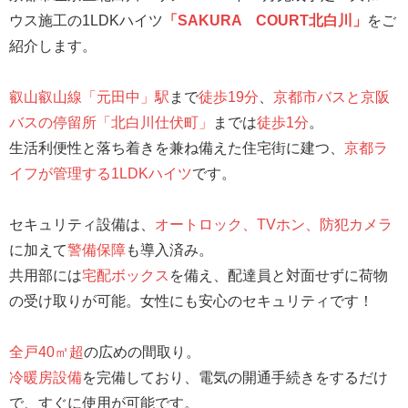
ウス施工の1LDKハイツ
「SAKURA COURT北白川」
をご
紹介します。
叡山叡山線「元田中」駅
まで
徒歩19分
、
京都市バスと京阪
バスの停留所「北白川仕伏町」
までは
徒歩1分
。
生活利便性と落ち着きを兼ね備えた住宅街に建つ、
京都ラ
イフが管理する1LDKハイツ
です。
セキュリティ設備は、
オートロック、TVホン、防犯カメラ
に加えて
警備保障
も導入済み。
共用部には
宅配ボックス
を備え、配達員と対面せずに荷物
の受け取りが可能。女性にも安心のセキュリティです！
全戸40㎡超
の広めの間取り。
冷暖房設備
を完備しており、電気の開通手続きをするだけ
で、すぐに使用が可能です。