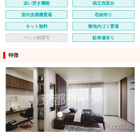
追い焚き機能
独立洗面台
室内洗濯機置場
収納有り
ネット無料
敷地内ゴミ置場
ペット飼育可
駐車場有り
特徴