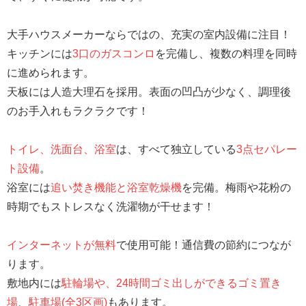
大手ハウスメーカーならではの、充実の室内設備に注目！
キッチンには
3口のガスコンロ
を完備し、複数の料理を同時
に進められます。
天板には人造大理石を採用。表面の凹凸が少なく、調理後
のお手入れもラクラクです！
トイレ、洗面台、浴室
は、すべて独立している
3点セパレー
ト設備
。
浴室には
追い焚き機能と浴室乾燥機
を完備。梅雨や花粉の
時期でもストレスなく洗濯物が干せます！
インターネットが無料
で使用可能！通信費の節約につなが
ります。
敷地内には
駐輪場や、24時間ゴミ出しができるゴミ置き
場
、
駐車場(全3区画)
もあります。