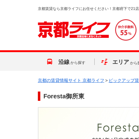
京都賃貸なら京都ライフにお任せください！京都府下で21
沿線
エリア
から探す
から
京都の賃貸情報サイト 京都ライフ
>
ピックアップ賃
Foresta御所東