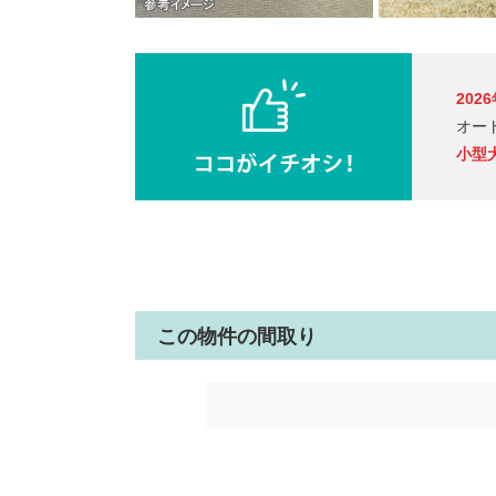
202
オー
小型
この物件の間取り