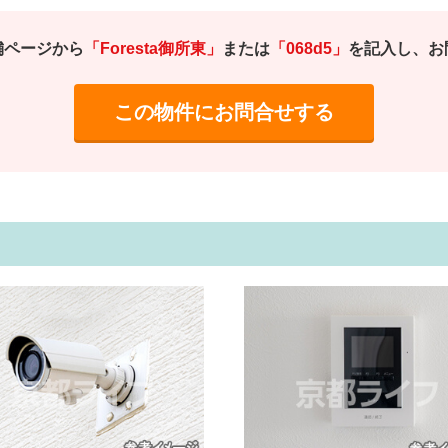
舗ページから
「Foresta御所東」
または
「068d5」
を記入し、お
この物件にお問合せする