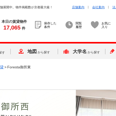
店舗展開中。物件掲載数が京都最大級！
店舗案内
会社案内
法
本日の賃貸物件
保存した
閲覧
お気に
17,065
条件
履歴
入り
件
地図
大学名
から探す
から探す
探す
貸
>
Foresta御所東