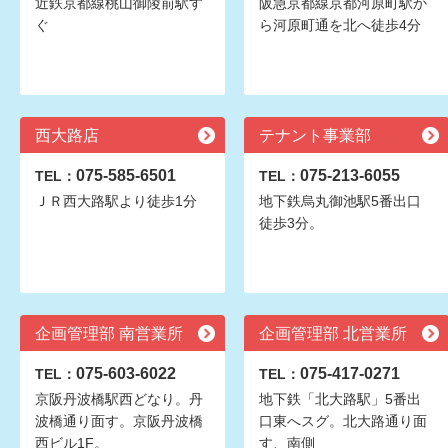
近鉄京都線桃山御陵前駅す
阪急京都線京都河原町駅か
ぐ
ら河原町通を北へ徒歩4分
西大路店
テナント事業部
075-585-6501
075-213-6055
TEL：
TEL：
ＪＲ西大路駅より徒歩1分
地下鉄烏丸御池駅5番出口
徒歩3分。
企画管理部 南営業所
企画管理部 北営業所
075-603-6022
075-417-0271
TEL：
TEL：
京阪丹波橋駅西どなり。丹
地下鉄「北大路駅」5番出
波橋通り面す。京阪丹波橋
口東へスグ。北大路通り面
西ビル1F。
す、南側