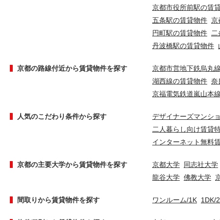
京都市役所前駅の賃
五条駅の賃貸物件
京
円町駅の賃貸物件
二
丹波橋駅の賃貸物件
京都の路線付近から賃貸物件を探す
京都市営地下鉄烏丸
湖西線の賃貸物件
奈
京福電気鉄道嵐山本
人気のこだわり条件から探す
デザイナーズマンシ
二人暮らし向け賃貸
インターネット無料
京都の主要大学から賃貸物件を探す
京都大学
同志社大学
龍谷大学
佛教大学
間取りから賃貸物件を探す
ワンルーム/1K
1DK/