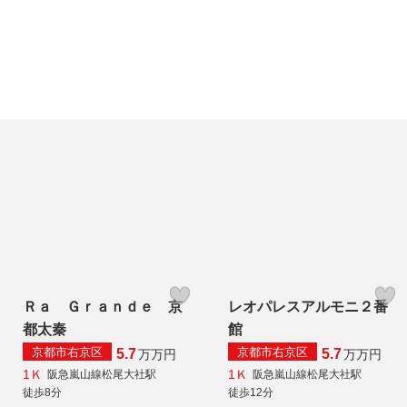
Ｒａ Ｇｒａｎｄｅ 京
レオパレスアルモニ２番
都太秦
館
京都市右京区
京都市右京区
5.7
5.7
万
万円
万
万円
1Ｋ
1Ｋ
阪急嵐山線松尾大社駅
阪急嵐山線松尾大社駅
徒歩8分
徒歩12分