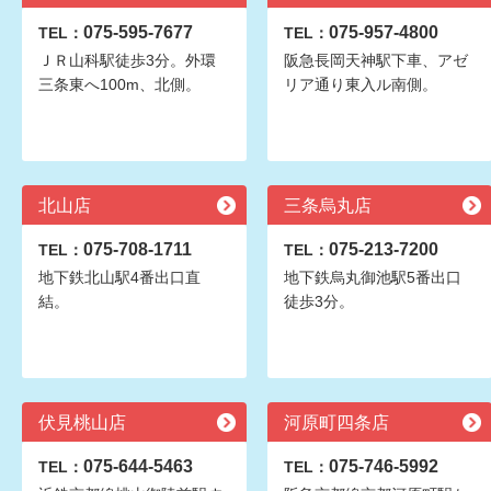
075-595-7677
075-957-4800
TEL：
TEL：
ＪＲ山科駅徒歩3分。外環
阪急長岡天神駅下車、アゼ
三条東へ100m、北側。
リア通り東入ル南側。
北山店
三条烏丸店
075-708-1711
075-213-7200
TEL：
TEL：
地下鉄北山駅4番出口直
地下鉄烏丸御池駅5番出口
結。
徒歩3分。
伏見桃山店
河原町四条店
075-644-5463
075-746-5992
TEL：
TEL：