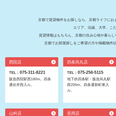
京都で賃貸物件をお探しなら、京都ライフにおま
エリア、沿線、大学、こ
賃貸情報はもちろん、京都の住み心地や暮らし
京都でお部屋探しをご希望の方や掲載物件
西院店
四条烏丸店
075-311-8221
075-256-5115
TEL：
TEL：
阪急西院駅西180m。四条
地下鉄四条駅・阪急烏丸駅
通佐井西入ル。
西200m。四条通新町東入
ル。
山科店
長岡店