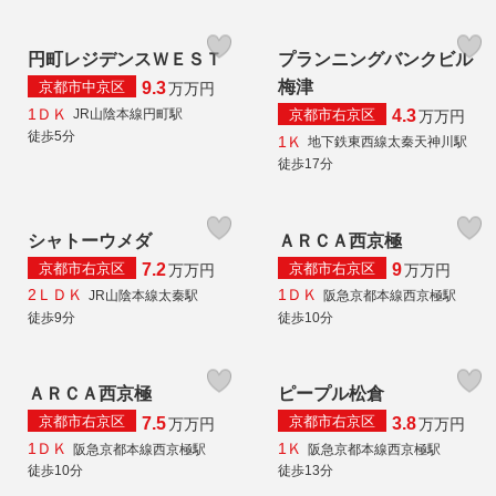
円町レジデンスＷＥＳＴ
プランニングバンクビル
梅津
京都市中京区
9.3
万
万円
1ＤＫ
京都市右京区
JR山陰本線円町駅
4.3
万
万円
徒歩5分
1Ｋ
地下鉄東西線太秦天神川駅
徒歩17分
シャトーウメダ
ＡＲＣＡ西京極
京都市右京区
京都市右京区
7.2
9
万
万円
万
万円
2ＬＤＫ
1ＤＫ
JR山陰本線太秦駅
阪急京都本線西京極駅
徒歩9分
徒歩10分
ＡＲＣＡ西京極
ピープル松倉
京都市右京区
京都市右京区
7.5
3.8
万
万円
万
万円
1ＤＫ
1Ｋ
阪急京都本線西京極駅
阪急京都本線西京極駅
徒歩10分
徒歩13分