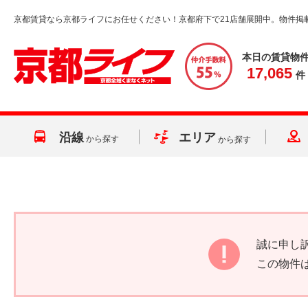
京都賃貸なら京都ライフにお任せください！京都府下で21店舗展開中。物件掲
本日の賃貸物
17,065
件
沿線
エリア
から探す
から探す
誠に申し
この物件