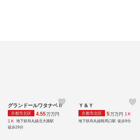
グランドールワタナベⅡ
Ｙ＆Ｙ
京都市北区
京都市北区
4.55
5
1Ｋ
万
万円
万
万円
1Ｋ
地下鉄烏丸線北大路駅
地下鉄烏丸線鞍馬口駅
徒歩9分
徒歩29分