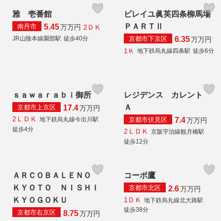
雅 壱番館
ビレイユ眞英四条柳馬場
ＰＡＲＴⅡ
南丹市
5.45
2ＤＫ
万
万円
京都市下京区
JR山陰本線園部駅
徒歩40分
6.35
万
万円
1Ｋ
地下鉄烏丸線四条駅
徒歩6分
ｓａｗａｒａｂｉ御所
レジデンス カレント
Ａ
京都市上京区
17.4
万
万円
2ＬＤＫ
京都市伏見区
地下鉄烏丸線今出川駅
7.4
万
万円
徒歩4分
2ＬＤＫ
京阪宇治線観月橋駅
徒歩12分
ＡＲＣＯＢＡＬＥＮＯ
コーポ鷹
ＫＹＯＴＯ ＮＩＳＨＩ
京都市北区
2.6
万
万円
1ＤＫ
ＫＹＯＧＯＫＵ
地下鉄烏丸線北大路駅
徒歩38分
京都市右京区
8.75
万
万円