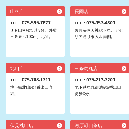
山科店
長岡店
075-595-7677
075-957-4800
TEL：
TEL：
ＪＲ山科駅徒歩3分。外環
阪急長岡天神駅下車、アゼ
三条東へ100m、北側。
リア通り東入ル南側。
北山店
三条烏丸店
075-708-1711
075-213-7200
TEL：
TEL：
地下鉄北山駅4番出口直
地下鉄烏丸御池駅5番出口
結。
徒歩3分。
伏見桃山店
河原町四条店