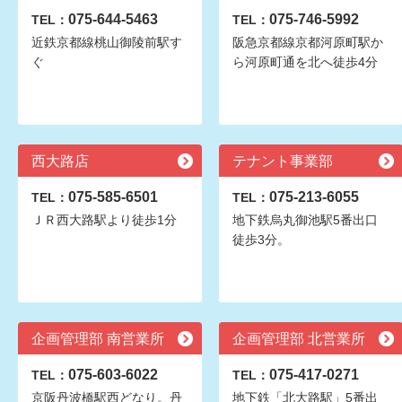
075-644-5463
075-746-5992
TEL：
TEL：
近鉄京都線桃山御陵前駅す
阪急京都線京都河原町駅か
ぐ
ら河原町通を北へ徒歩4分
西大路店
テナント事業部
075-585-6501
075-213-6055
TEL：
TEL：
ＪＲ西大路駅より徒歩1分
地下鉄烏丸御池駅5番出口
徒歩3分。
企画管理部 南営業所
企画管理部 北営業所
075-603-6022
075-417-0271
TEL：
TEL：
京阪丹波橋駅西どなり。丹
地下鉄「北大路駅」5番出