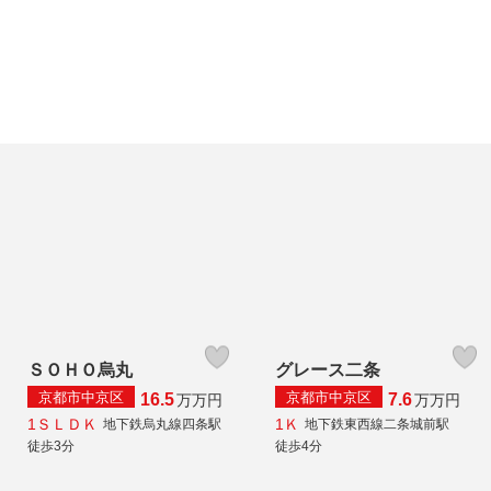
ＳＯＨＯ烏丸
グレース二条
京都市中京区
京都市中京区
16.5
7.6
万
万円
万
万円
1ＳＬＤＫ
1Ｋ
地下鉄烏丸線四条駅
地下鉄東西線二条城前駅
徒歩3分
徒歩4分