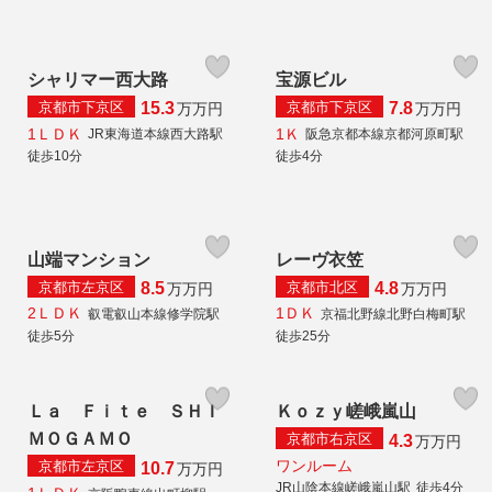
シャリマー西大路
宝源ビル
京都市下京区
京都市下京区
15.3
7.8
万
万円
万
万円
1ＬＤＫ
1Ｋ
JR東海道本線西大路駅
阪急京都本線京都河原町駅
徒歩10分
徒歩4分
山端マンション
レーヴ衣笠
京都市左京区
京都市北区
8.5
4.8
万
万円
万
万円
2ＬＤＫ
1ＤＫ
叡電叡山本線修学院駅
京福北野線北野白梅町駅
徒歩5分
徒歩25分
Ｌａ Ｆｉｔｅ ＳＨＩ
Ｋｏｚｙ嵯峨嵐山
ＭＯＧＡＭＯ
京都市右京区
4.3
万
万円
ワンルーム
京都市左京区
10.7
万
万円
JR山陰本線嵯峨嵐山駅
徒歩4分