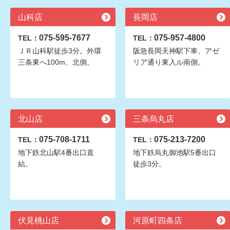
山科店
長岡店
075-595-7677
075-957-4800
TEL：
TEL：
ＪＲ山科駅徒歩3分。外環
阪急長岡天神駅下車、アゼ
三条東へ100m、北側。
リア通り東入ル南側。
北山店
三条烏丸店
075-708-1711
075-213-7200
TEL：
TEL：
地下鉄北山駅4番出口直
地下鉄烏丸御池駅5番出口
結。
徒歩3分。
伏見桃山店
河原町四条店