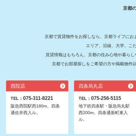
京都
京都で賃貸物件をお探しなら、京都ライフにおま
エリア、沿線、大学、こ
賃貸情報はもちろん、京都の住み心地や暮らし
京都でお部屋探しをご希望の方や掲載物件
西院店
四条烏丸店
075-311-8221
075-256-5115
TEL：
TEL：
阪急西院駅西180m。四条
地下鉄四条駅・阪急烏丸駅
通佐井西入ル。
西200m。四条通新町東入
ル。