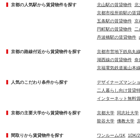
京都の人気駅から賃貸物件を探す
北山駅の賃貸物件
北
京都市役所前駅の賃
五条駅の賃貸物件
京
円町駅の賃貸物件
二
丹波橋駅の賃貸物件
京都の路線付近から賃貸物件を探す
京都市営地下鉄烏丸
湖西線の賃貸物件
奈
京福電気鉄道嵐山本
人気のこだわり条件から探す
デザイナーズマンシ
二人暮らし向け賃貸
インターネット無料
京都の主要大学から賃貸物件を探す
京都大学
同志社大学
龍谷大学
佛教大学
間取りから賃貸物件を探す
ワンルーム/1K
1DK/