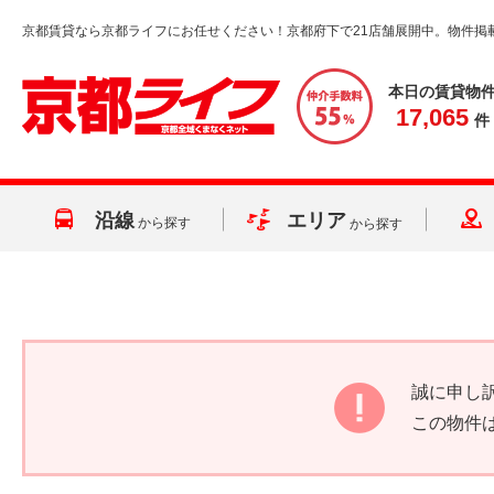
京都賃貸なら京都ライフにお任せください！京都府下で21店舗展開中。物件掲
本日の賃貸物
17,065
件
沿線
エリア
から探す
から探す
誠に申し
この物件