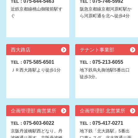
075-644-5463
075-746-5992
TEL：
TEL：
近鉄京都線桃山御陵前駅す
阪急京都線京都河原町駅か
ぐ
ら河原町通を北へ徒歩4分
西大路店
テナント事業部
075-585-6501
075-213-6055
TEL：
TEL：
ＪＲ西大路駅より徒歩1分
地下鉄烏丸御池駅5番出口
徒歩3分。
企画管理部 南営業所
企画管理部 北営業所
075-603-6022
075-417-0271
TEL：
TEL：
京阪丹波橋駅西どなり。丹
地下鉄「北大路駅」5番出
波橋通り面す。京阪丹波橋
口東へスグ。北大路通り面