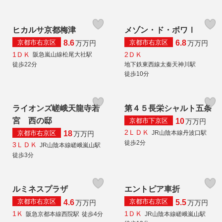
ヒカルサ京都梅津
メゾン・ド・ボワⅠ
京都市右京区
京都市右京区
8.6
6.8
万
万円
万
万円
1ＤＫ
2ＤＫ
阪急嵐山線松尾大社駅
徒歩22分
地下鉄東西線太秦天神川駅
徒歩10分
ライオンズ嵯峨天龍寺若
第４５長栄シャルト五条
宮 西の邸
京都市下京区
10
万
万円
2ＬＤＫ
京都市右京区
JR山陰本線丹波口駅
18
万
万円
徒歩2分
3ＬＤＫ
JR山陰本線嵯峨嵐山駅
徒歩3分
ルミネスプラザ
エントピア車折
京都市右京区
京都市右京区
4.6
5.5
万
万円
万
万円
1Ｋ
1ＤＫ
阪急京都本線西院駅
徒歩4分
JR山陰本線嵯峨嵐山駅