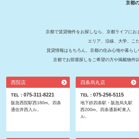
京都
京都で賃貸物件をお探しなら、京都ライフにおま
エリア、沿線、大学、こ
賃貸情報はもちろん、京都の住み心地や暮らし
京都でお部屋探しをご希望の方や掲載物件
西院店
四条烏丸店
075-311-8221
075-256-5115
TEL：
TEL：
阪急西院駅西180m。四条
地下鉄四条駅・阪急烏丸駅
通佐井西入ル。
西200m。四条通新町東入
ル。