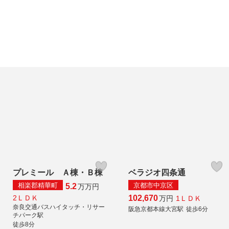
プレミール Ａ棟・Ｂ棟
ベラジオ四条通
相楽郡精華町
京都市中京区
5.2
万
万円
2ＬＤＫ
102,670
1ＬＤＫ
万円
奈良交通バスハイタッチ・リサー
阪急京都本線大宮駅
徒歩6分
チパーク駅
徒歩8分