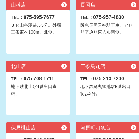
山科店
長岡店
075-595-7677
075-957-4800
TEL：
TEL：
ＪＲ山科駅徒歩3分。外環
阪急長岡天神駅下車、アゼ
三条東へ100m、北側。
リア通り東入ル南側。
北山店
三条烏丸店
075-708-1711
075-213-7200
TEL：
TEL：
地下鉄北山駅4番出口直
地下鉄烏丸御池駅5番出口
結。
徒歩3分。
伏見桃山店
河原町四条店