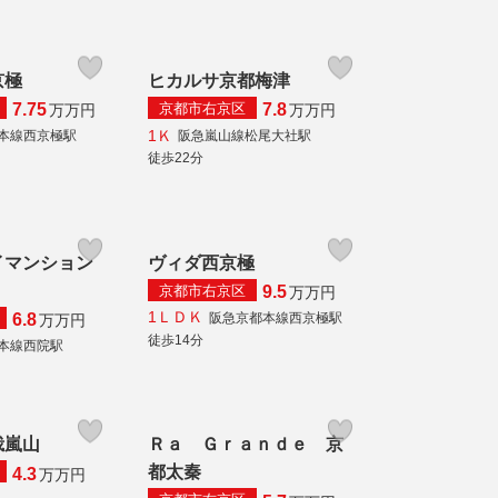
京極
ヒカルサ京都梅津
京都市右京区
7.75
7.8
万
万円
万
万円
1Ｋ
本線西京極駅
阪急嵐山線松尾大社駅
徒歩22分
イマンション
ヴィダ西京極
京都市右京区
9.5
万
万円
1ＬＤＫ
阪急京都本線西京極駅
6.8
万
万円
徒歩14分
本線西院駅
峨嵐山
Ｒａ Ｇｒａｎｄｅ 京
都太秦
4.3
万
万円