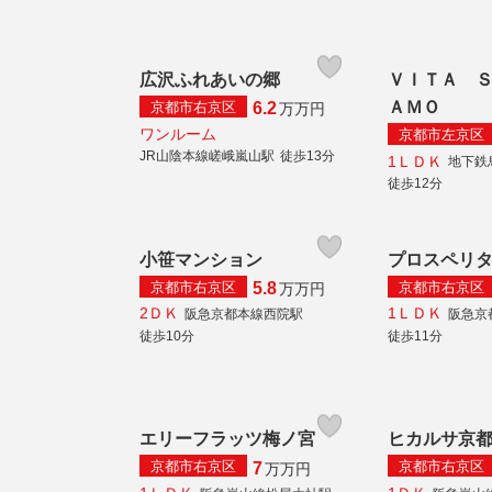
広沢ふれあいの郷
ＶＩＴＡ 
ＡＭＯ
京都市右京区
6.2
万
万円
ワンルーム
京都市左京区
JR山陰本線嵯峨嵐山駅
徒歩13分
1ＬＤＫ
地下鉄
徒歩12分
小笹マンション
プロスペリ
京都市右京区
京都市右京区
5.8
万
万円
2ＤＫ
1ＬＤＫ
阪急京都本線西院駅
阪急京
徒歩10分
徒歩11分
エリーフラッツ梅ノ宮
ヒカルサ京
京都市右京区
京都市右京区
7
万
万円