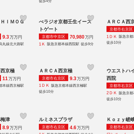
徒歩4分
ＳＨＩＭＯＧ
べラジオ京都壬生イース
ＡＲＣＡ西
トゲート
京都市右京区
1ＤＫ
京都市中京区
阪急京都
9.3
70,980
万
万円
万円
徒歩10分
1Ｋ
烏丸線北大路駅
阪急京都本線西院駅
徒歩9分
タ西京極
ＡＲＣＡ西京極
ウエストハ
西院
京都市右京区
11
9.3
万
万円
万
万円
1ＤＫ
京都市右京区
都本線西京極駅
阪急京都本線西京極駅
徒歩10分
2ＤＫ
阪急京都
徒歩10分
都梅津
ルミネスプラザ
Ｋｏｚｙ嵯
京都市右京区
京都市右京区
8.9
4.6
万
万円
万
万円