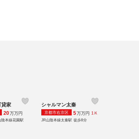
町貸家
シャルマン太秦
京都市右京区
20
5
1Ｋ
万
万円
万
万円
山陰本線花園駅
JR山陰本線太秦駅
徒歩8分