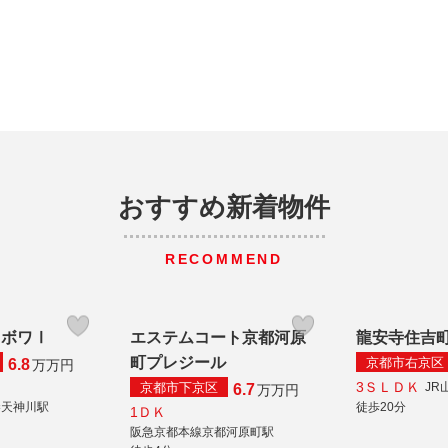
おすすめ新着物件
RECOMMEND
・ボワⅠ
エステムコート京都河原
龍安寺住吉
町プレジール
京都市右京区
6.8
万
万円
3ＳＬＤＫ
京都市下京区
JR
6.7
万
万円
秦天神川駅
徒歩20分
1ＤＫ
阪急京都本線京都河原町駅