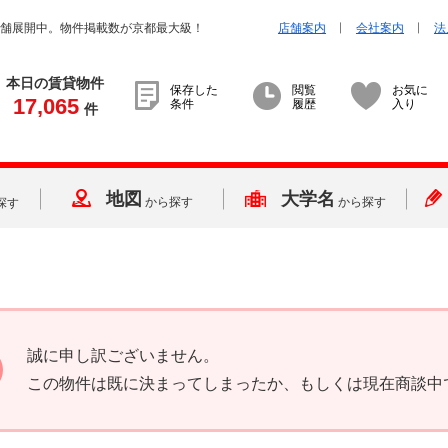
店舗展開中。物件掲載数が京都最大級！
店舗案内
会社案内
法
本日の賃貸物件
保存した
閲覧
お気に
17,065
条件
履歴
入り
件
地図
大学名
から探す
から探す
探す
誠に申し訳ございません。
この物件は既に決まってしまったか、もしくは現在商談中