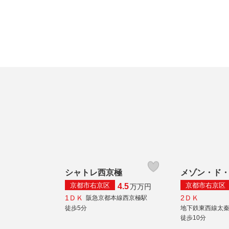
シャトレ西京極
メゾン・ド
京都市右京区
京都市右京区
4.5
万
万円
1ＤＫ
2ＤＫ
阪急京都本線西京極駅
徒歩5分
地下鉄東西線太
徒歩10分