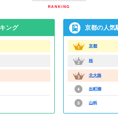
RANKING
ンキング
京都の人気
京都
桂
北大路
出町柳
山科