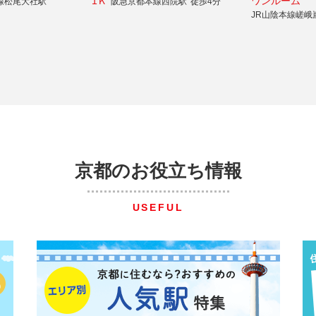
1Ｋ
ワンルーム
線松尾大社駅
阪急京都本線西院駅
徒歩4分
JR山陰本線嵯峨
京都のお役立ち情報
USEFUL