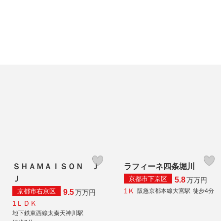
ＳＨＡＭＡＩＳＯＮ Ｊ
ラフィーネ四条堀川
Ｊ
京都市下京区
5.8
万
万円
1Ｋ
京都市右京区
阪急京都本線大宮駅
徒歩4分
9.5
万
万円
1ＬＤＫ
地下鉄東西線太秦天神川駅