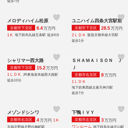
徒歩7分
メロディハイム松原
ユニハイム四条大宮駅前
京都市下京区
京都市下京区
6.4
28.5
万
万円
万
万円
1Ｋ
2ＬＤＫ
地下鉄烏丸線五条駅
徒歩6分
阪急京都本線大宮駅
徒歩1分
シャリマー西大路
ＳＨＡＭＡＩＳＯＮ Ｊ
Ｊ
京都市下京区
15.2
万
万円
1ＬＤＫ
京都市右京区
JR東海道本線西大路駅
8
万
万円
徒歩10分
1ＬＤＫ
地下鉄東西線太秦天神川駅
徒歩7分
メゾンドシンワ
下鴨ＩＶＹ
京都市右京区
京都市左京区
4
3
1Ｋ
万
万円
万
万円
ワンルーム
京福北野線北野白梅町駅
地下鉄烏丸線北山駅