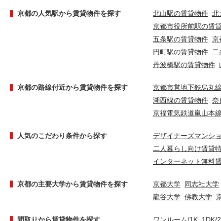
京都の人気駅から賃貸物件を探す
北山駅の賃貸物件
北
京都市役所前駅の賃
五条駅の賃貸物件
京
円町駅の賃貸物件
二
丹波橋駅の賃貸物件
京都の路線付近から賃貸物件を探す
京都市営地下鉄烏丸
湖西線の賃貸物件
奈
京福電気鉄道嵐山本
人気のこだわり条件から探す
デザイナーズマンシ
二人暮らし向け賃貸
インターネット無料
京都の主要大学から賃貸物件を探す
京都大学
同志社大学
龍谷大学
佛教大学
間取りから賃貸物件を探す
ワンルーム/1K
1DK/