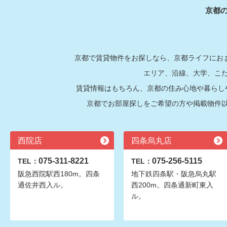
京都
京都で賃貸物件をお探しなら、京都ライフにおま
エリア、沿線、大学、こ
賃貸情報はもちろん、京都の住み心地や暮らし
京都でお部屋探しをご希望の方や掲載物件
西院店
四条烏丸店
075-311-8221
075-256-5115
TEL：
TEL：
阪急西院駅西180m。四条
地下鉄四条駅・阪急烏丸駅
通佐井西入ル。
西200m。四条通新町東入
ル。