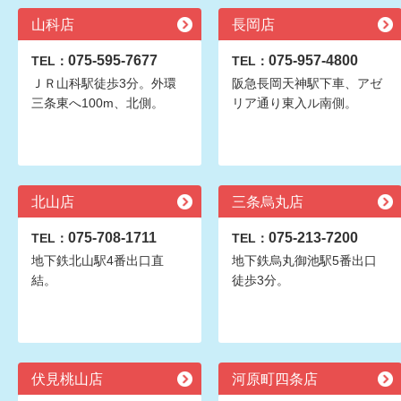
山科店
長岡店
075-595-7677
075-957-4800
TEL：
TEL：
ＪＲ山科駅徒歩3分。外環
阪急長岡天神駅下車、アゼ
三条東へ100m、北側。
リア通り東入ル南側。
北山店
三条烏丸店
075-708-1711
075-213-7200
TEL：
TEL：
地下鉄北山駅4番出口直
地下鉄烏丸御池駅5番出口
結。
徒歩3分。
伏見桃山店
河原町四条店