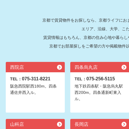
京都で賃貸物件をお探しなら、京都ライフにおま
エリア、沿線、大学、こ
賃貸情報はもちろん、京都の住み心地や暮らし
京都でお部屋探しをご希望の方や掲載物件
西院店
四条烏丸店
075-311-8221
075-256-5115
TEL：
TEL：
阪急西院駅西180m。四条
地下鉄四条駅・阪急烏丸駅
通佐井西入ル。
西200m。四条通新町東入
ル。
山科店
長岡店