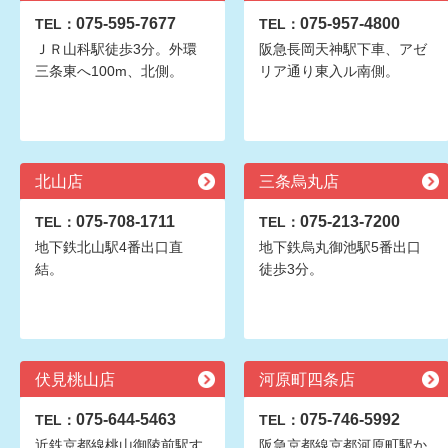
075-595-7677
075-957-4800
TEL：
TEL：
ＪＲ山科駅徒歩3分。外環
阪急長岡天神駅下車、アゼ
三条東へ100m、北側。
リア通り東入ル南側。
北山店
三条烏丸店
075-708-1711
075-213-7200
TEL：
TEL：
地下鉄北山駅4番出口直
地下鉄烏丸御池駅5番出口
結。
徒歩3分。
伏見桃山店
河原町四条店
075-644-5463
075-746-5992
TEL：
TEL：
近鉄京都線桃山御陵前駅す
阪急京都線京都河原町駅か