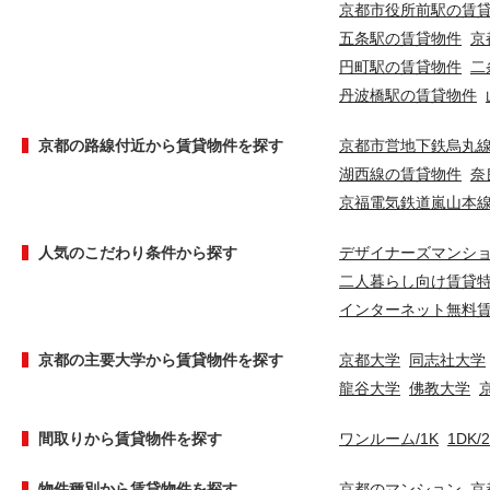
京都市役所前駅の賃
五条駅の賃貸物件
京
円町駅の賃貸物件
二
丹波橋駅の賃貸物件
京都の路線付近から賃貸物件を探す
京都市営地下鉄烏丸
湖西線の賃貸物件
奈
京福電気鉄道嵐山本
人気のこだわり条件から探す
デザイナーズマンシ
二人暮らし向け賃貸
インターネット無料
京都の主要大学から賃貸物件を探す
京都大学
同志社大学
龍谷大学
佛教大学
間取りから賃貸物件を探す
ワンルーム/1K
1DK/
物件種別から賃貸物件を探す
京都のマンション
京