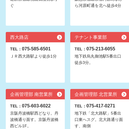
ぐ
ら河原町通を北へ徒歩4分
西大路店
テナント事業部
075-585-6501
075-213-6055
TEL：
TEL：
ＪＲ西大路駅より徒歩1分
地下鉄烏丸御池駅5番出口
徒歩3分。
企画管理部 南営業所
企画管理部 北営業所
075-603-6022
075-417-0271
TEL：
TEL：
京阪丹波橋駅西どなり。丹
地下鉄「北大路駅」5番出
波橋通り面す。京阪丹波橋
口東へスグ。北大路通り面
西ビル1F。
す、南側