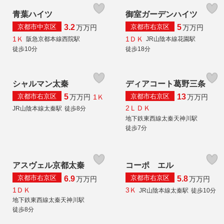
青葉ハイツ
御室ガーデンハイツ
京都市中京区
京都市右京区
3.2
5
万
万円
万
万円
1Ｋ
1ＤＫ
阪急京都本線西院駅
JR山陰本線花園駅
徒歩10分
徒歩18分
シャルマン太秦
ディアコート葛野三条
京都市右京区
京都市右京区
5
13
1Ｋ
万
万円
万
万円
2ＬＤＫ
JR山陰本線太秦駅
徒歩8分
地下鉄東西線太秦天神川駅
徒歩7分
アスヴェル京都太秦
コーポ エル
京都市右京区
京都市右京区
6.9
5.8
万
万円
万
万円
1ＤＫ
3Ｋ
JR山陰本線太秦駅
徒歩10分
地下鉄東西線太秦天神川駅
徒歩8分