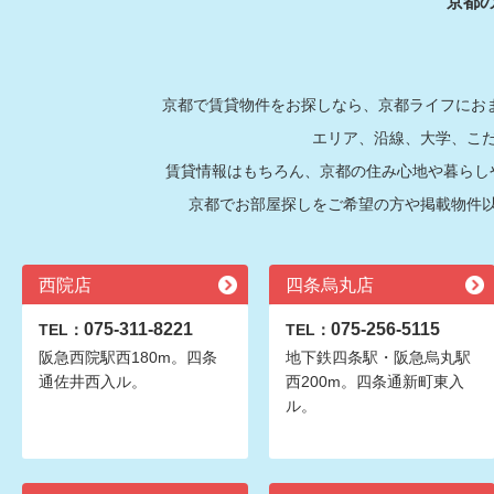
京都
京都で賃貸物件をお探しなら、京都ライフにおま
エリア、沿線、大学、こ
賃貸情報はもちろん、京都の住み心地や暮らし
京都でお部屋探しをご希望の方や掲載物件
西院店
四条烏丸店
075-311-8221
075-256-5115
TEL：
TEL：
阪急西院駅西180m。四条
地下鉄四条駅・阪急烏丸駅
通佐井西入ル。
西200m。四条通新町東入
ル。