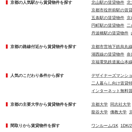
京都の人気駅から賃貸物件を探す
北山駅の賃貸物件
北
京都市役所前駅の賃
五条駅の賃貸物件
京
円町駅の賃貸物件
二
丹波橋駅の賃貸物件
京都の路線付近から賃貸物件を探す
京都市営地下鉄烏丸
湖西線の賃貸物件
奈
京福電気鉄道嵐山本
人気のこだわり条件から探す
デザイナーズマンシ
二人暮らし向け賃貸
インターネット無料
京都の主要大学から賃貸物件を探す
京都大学
同志社大学
龍谷大学
佛教大学
間取りから賃貸物件を探す
ワンルーム/1K
1DK/