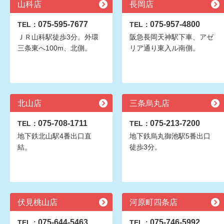
山科店
長岡店
075-595-7677
075-957-4800
TEL：
TEL：
ＪＲ山科駅徒歩3分。外環
阪急長岡天神駅下車、アゼ
三条東へ100m、北側。
リア通り東入ル南側。
北山店
三条烏丸店
075-708-1711
075-213-7200
TEL：
TEL：
地下鉄北山駅4番出口直
地下鉄烏丸御池駅5番出口
結。
徒歩3分。
伏見桃山店
河原町四条店
075-644-5463
075-746-5992
TEL：
TEL：