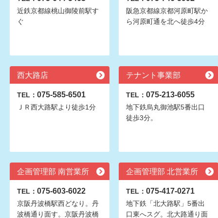
近鉄京都線桃山御陵前駅す
阪急京都線京都河原町駅か
ぐ
ら河原町通を北へ徒歩4分
西大路店
テナント事業部
075-585-6501
075-213-6055
TEL：
TEL：
ＪＲ西大路駅より徒歩1分
地下鉄烏丸御池駅5番出口
徒歩3分。
企画管理部 南営業所
企画管理部 北営業所
075-603-6022
075-417-0271
TEL：
TEL：
京阪丹波橋駅西どなり。丹
地下鉄「北大路駅」5番出
波橋通り面す。京阪丹波橋
口東へスグ。北大路通り面