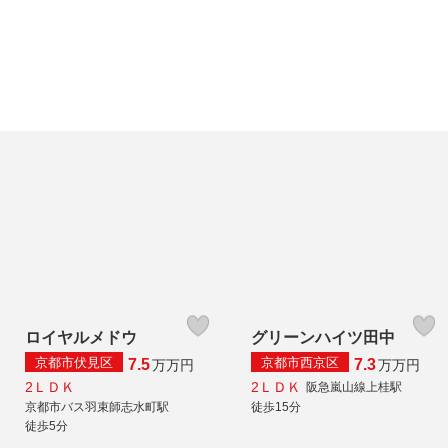
ロイヤルメドウ
グリーンハイツ田中
京都市伏見区
京都市西京区
7.5
7.3
万
万円
万
万円
2ＬＤＫ
2ＬＤＫ
阪急嵐山線上桂駅
京都市バス羽束師志水町駅
徒歩15分
徒歩5分