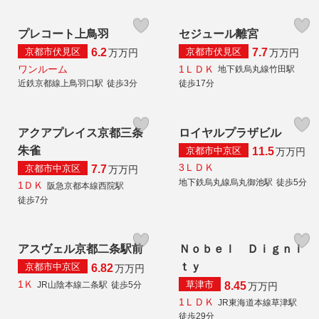
プレコート上鳥羽
セジュール離宮
京都市伏見区
京都市伏見区
6.2
7.7
万
万円
万
万円
ワンルーム
1ＬＤＫ
地下鉄烏丸線竹田駅
近鉄京都線上鳥羽口駅
徒歩3分
徒歩17分
アクアプレイス京都三条
ロイヤルプラザビル
朱雀
京都市中京区
11.5
万
万円
3ＬＤＫ
京都市中京区
7.7
万
万円
地下鉄烏丸線烏丸御池駅
徒歩5分
1ＤＫ
阪急京都本線西院駅
徒歩7分
アスヴェル京都二条駅前
Ｎｏｂｅｌ Ｄｉｇｎｉ
ｔｙ
京都市中京区
6.82
万
万円
1Ｋ
草津市
JR山陰本線二条駅
徒歩5分
8.45
万
万円
1ＬＤＫ
JR東海道本線草津駅
徒歩29分