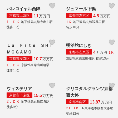
パレロイヤル西陣
ジュマール下鴨
京都市上京区
京都市左京区
11
4.5
万
万円
万
万円
1ＬＤＫ
1Ｋ
地下鉄烏丸線今出川駅
地下鉄烏丸線鞍馬口駅
徒歩13分
徒歩10分
Ｌａ Ｆｉｔｅ ＳＨＩ
明治館にしき
ＭＯＧＡＭＯ
京都市左京区
4
1Ｋ
万
万円
京都市左京区
京阪鴨東線出町柳駅
徒歩13分
10.7
万
万円
1ＬＤＫ
京阪鴨東線出町柳駅
徒歩15分
ウィステリア
クリスタルグランツ京都
西大路
京都市下京区
15.5
万
万円
2ＬＤＫ
京都市南区
地下鉄烏丸線四条駅
13.87
万
万円
徒歩9分
2ＬＤＫ
JR東海道本線西大路駅
徒歩12分