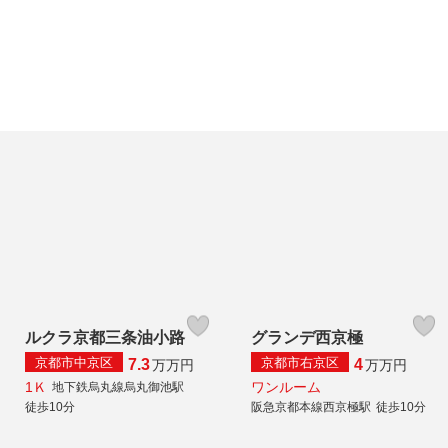
ルクラ京都三条油小路
グランデ西京極
京都市中京区
京都市右京区
7.3
4
万
万円
万
万円
1Ｋ
ワンルーム
地下鉄烏丸線烏丸御池駅
徒歩10分
阪急京都本線西京極駅
徒歩10分