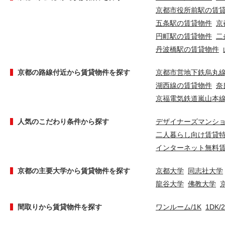
京都市役所前駅の賃
五条駅の賃貸物件
京
円町駅の賃貸物件
二
丹波橋駅の賃貸物件
京都の路線付近から賃貸物件を探す
京都市営地下鉄烏丸
湖西線の賃貸物件
奈
京福電気鉄道嵐山本
人気のこだわり条件から探す
デザイナーズマンシ
二人暮らし向け賃貸
インターネット無料
京都の主要大学から賃貸物件を探す
京都大学
同志社大学
龍谷大学
佛教大学
間取りから賃貸物件を探す
ワンルーム/1K
1DK/