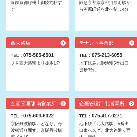
近鉄京都線桃山御陵前駅す
阪急京都線京都河原町駅か
ぐ
ら河原町通を北へ徒歩4分
西大路店
テナント事業部
075-585-6501
075-213-6055
TEL：
TEL：
ＪＲ西大路駅より徒歩1分
地下鉄烏丸御池駅5番出口
徒歩3分。
企画管理部 南営業所
企画管理部 北営業所
075-603-6022
075-417-0271
TEL：
TEL：
京阪丹波橋駅西どなり。丹
地下鉄「北大路駅」5番出
波橋通り面す。京阪丹波橋
口東へスグ。北大路通り面