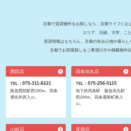
京都で賃貸物件をお探しなら、京都ライフにおま
エリア、沿線、大学、こ
賃貸情報はもちろん、京都の住み心地や暮らし
京都でお部屋探しをご希望の方や掲載物件
西院店
四条烏丸店
075-311-8221
075-256-5115
TEL：
TEL：
阪急西院駅西180m。四条
地下鉄四条駅・阪急烏丸駅
通佐井西入ル。
西200m。四条通新町東入
ル。
山科店
長岡店