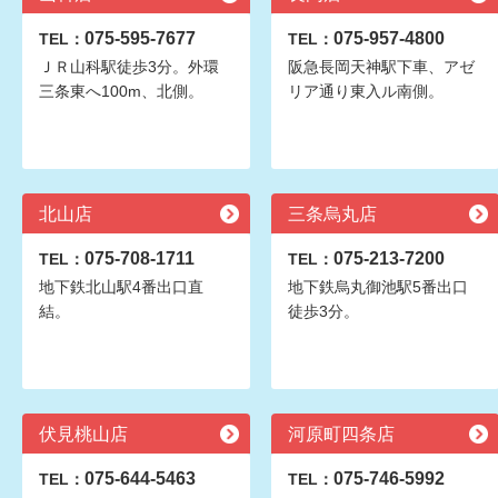
075-595-7677
075-957-4800
TEL：
TEL：
ＪＲ山科駅徒歩3分。外環
阪急長岡天神駅下車、アゼ
三条東へ100m、北側。
リア通り東入ル南側。
北山店
三条烏丸店
075-708-1711
075-213-7200
TEL：
TEL：
地下鉄北山駅4番出口直
地下鉄烏丸御池駅5番出口
結。
徒歩3分。
伏見桃山店
河原町四条店
075-644-5463
075-746-5992
TEL：
TEL：