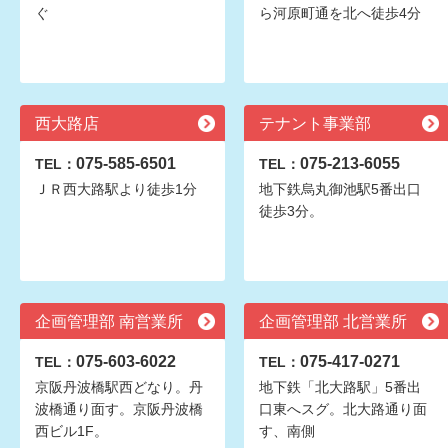
ぐ
ら河原町通を北へ徒歩4分
西大路店
テナント事業部
075-585-6501
075-213-6055
TEL：
TEL：
ＪＲ西大路駅より徒歩1分
地下鉄烏丸御池駅5番出口
徒歩3分。
企画管理部 南営業所
企画管理部 北営業所
075-603-6022
075-417-0271
TEL：
TEL：
京阪丹波橋駅西どなり。丹
地下鉄「北大路駅」5番出
波橋通り面す。京阪丹波橋
口東へスグ。北大路通り面
西ビル1F。
す、南側