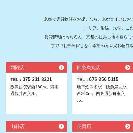
京都で賃貸物件をお探しなら、京都ライフにおま
エリア、沿線、大学、こ
賃貸情報はもちろん、京都の住み心地や暮らし
京都でお部屋探しをご希望の方や掲載物件
西院店
四条烏丸店
075-311-8221
075-256-5115
TEL：
TEL：
阪急西院駅西180m。四条
地下鉄四条駅・阪急烏丸駅
通佐井西入ル。
西200m。四条通新町東入
ル。
山科店
長岡店