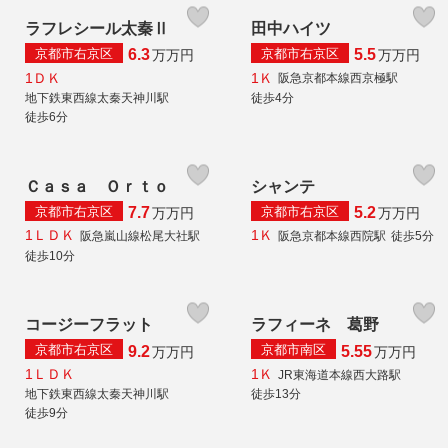
ラフレシール太秦Ⅱ
田中ハイツ
京都市右京区
京都市右京区
6.3
5.5
万
万円
万
万円
1ＤＫ
1Ｋ
阪急京都本線西京極駅
地下鉄東西線太秦天神川駅
徒歩4分
徒歩6分
Ｃａｓａ Ｏｒｔｏ
シャンテ
京都市右京区
京都市右京区
7.7
5.2
万
万円
万
万円
1ＬＤＫ
1Ｋ
阪急嵐山線松尾大社駅
阪急京都本線西院駅
徒歩5分
徒歩10分
コージーフラット
ラフィーネ 葛野
京都市右京区
京都市南区
9.2
5.55
万
万円
万
万円
1ＬＤＫ
1Ｋ
JR東海道本線西大路駅
地下鉄東西線太秦天神川駅
徒歩13分
徒歩9分