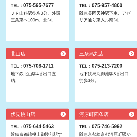
075-595-7677
075-957-4800
TEL：
TEL：
ＪＲ山科駅徒歩3分。外環
阪急長岡天神駅下車、アゼ
三条東へ100m、北側。
リア通り東入ル南側。
北山店
三条烏丸店
075-708-1711
075-213-7200
TEL：
TEL：
地下鉄北山駅4番出口直
地下鉄烏丸御池駅5番出口
結。
徒歩3分。
伏見桃山店
河原町四条店
075-644-5463
075-746-5992
TEL：
TEL：
近鉄京都線桃山御陵前駅す
阪急京都線京都河原町駅か