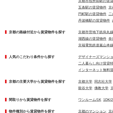
京都市役所前駅の賃
五条駅の賃貸物件
京
円町駅の賃貸物件
二
丹波橋駅の賃貸物件
京都の路線付近から賃貸物件を探す
京都市営地下鉄烏丸
湖西線の賃貸物件
奈
京福電気鉄道嵐山本
人気のこだわり条件から探す
デザイナーズマンシ
二人暮らし向け賃貸
インターネット無料
京都の主要大学から賃貸物件を探す
京都大学
同志社大学
龍谷大学
佛教大学
間取りから賃貸物件を探す
ワンルーム/1K
1DK/
物件種別から賃貸物件を探す
京都のマンション
京