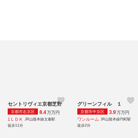
セントリヴィエ京都芝野
グリーンフィル １
京都市右京区
京都市中京区
8.4
3.9
万
万円
万
万円
1ＬＤＫ
ワンルーム
JR山陰本線太秦駅
JR山陰本線円町駅
徒歩11分
徒歩2分