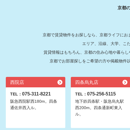
京都
京都で賃貸物件をお探しなら、京都ライフにおま
エリア、沿線、大学、こ
賃貸情報はもちろん、京都の住み心地や暮らし
京都でお部屋探しをご希望の方や掲載物件
西院店
四条烏丸店
075-311-8221
075-256-5115
TEL：
TEL：
阪急西院駅西180m。四条
地下鉄四条駅・阪急烏丸駅
通佐井西入ル。
西200m。四条通新町東入
ル。