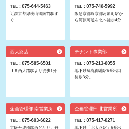
075-644-5463
075-746-5992
TEL：
TEL：
近鉄京都線桃山御陵前駅す
阪急京都線京都河原町駅か
ぐ
ら河原町通を北へ徒歩4分
西大路店
テナント事業部
075-585-6501
075-213-6055
TEL：
TEL：
ＪＲ西大路駅より徒歩1分
地下鉄烏丸御池駅5番出口
徒歩3分。
企画管理部 南営業所
企画管理部 北営業所
075-603-6022
075-417-0271
TEL：
TEL：
京阪丹波橋駅西どなり。丹
地下鉄「北大路駅」5番出