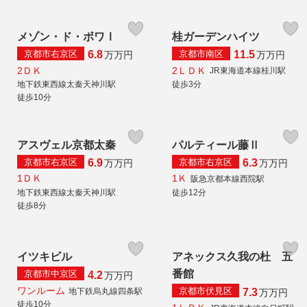
メゾン・ド・ボワⅠ
桂ガーデンハイツ
京都市右京区
京都市南区
6.8
11.5
万
万円
万
万円
2ＤＫ
2ＬＤＫ
JR東海道本線桂川駅
地下鉄東西線太秦天神川駅
徒歩3分
徒歩10分
アスヴェル京都太秦
パルティール藤Ⅱ
京都市右京区
京都市右京区
6.9
6.3
万
万円
万
万円
1ＤＫ
1Ｋ
阪急京都本線西院駅
地下鉄東西線太秦天神川駅
徒歩12分
徒歩8分
イツキビル
アネックス久我の杜 五
番館
京都市中京区
4.2
万
万円
ワンルーム
京都市伏見区
地下鉄烏丸線四条駅
7.3
万
万円
徒歩10分