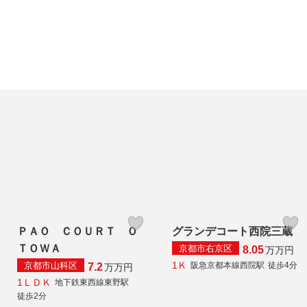
ＰＡＯ ＣＯＵＲＴ Ｏ
グランデコート西院三蔵
ＴＯＷＡ
京都市右京区
8.05
万
万円
1Ｋ
京都市山科区
阪急京都本線西院駅
徒歩4分
7.2
万
万円
1ＬＤＫ
地下鉄東西線東野駅
徒歩2分