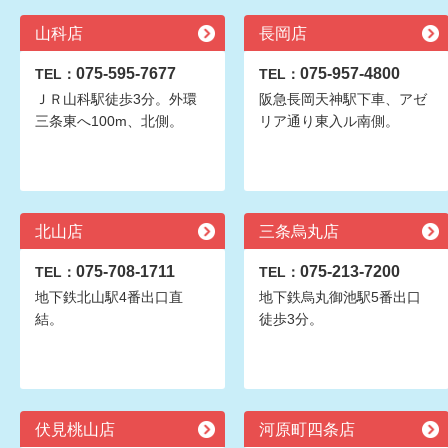
山科店
長岡店
075-595-7677
075-957-4800
TEL：
TEL：
ＪＲ山科駅徒歩3分。外環
阪急長岡天神駅下車、アゼ
三条東へ100m、北側。
リア通り東入ル南側。
北山店
三条烏丸店
075-708-1711
075-213-7200
TEL：
TEL：
地下鉄北山駅4番出口直
地下鉄烏丸御池駅5番出口
結。
徒歩3分。
伏見桃山店
河原町四条店