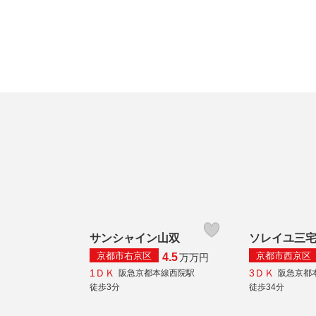
サンシャイン山双
ソレイユ三
京都市右京区
京都市西京区
4.5
万
万円
1ＤＫ
3ＤＫ
阪急京都本線西院駅
阪急京都
徒歩3分
徒歩34分