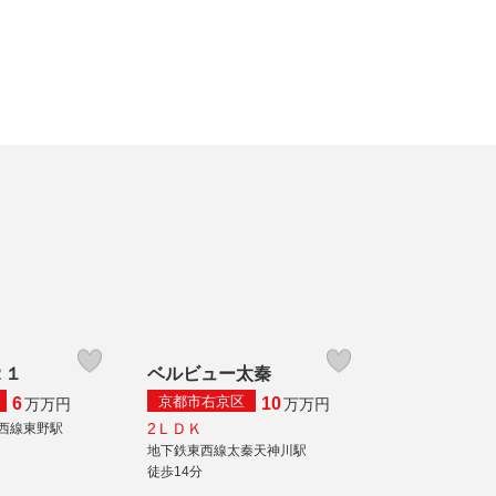
２１
ベルビュー太秦
京都市右京区
6
10
万
万円
万
万円
2ＬＤＫ
西線東野駅
地下鉄東西線太秦天神川駅
徒歩14分