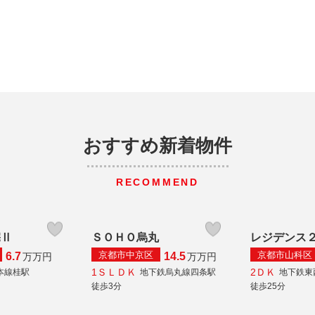
おすすめ新着物件
RECOMMEND
宅Ⅱ
ＳＯＨＯ烏丸
レジデンス
京都市中京区
京都市山科区
6.7
14.5
万
万円
万
万円
1ＳＬＤＫ
2ＤＫ
本線桂駅
地下鉄烏丸線四条駅
地下鉄東
徒歩3分
徒歩25分