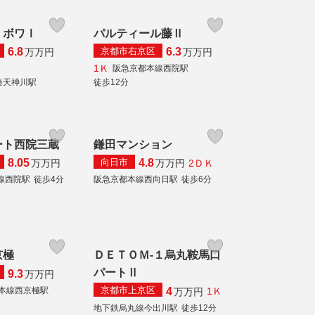
・ボワⅠ
パルティール藤Ⅱ
京都市右京区
6.8
6.3
万
万円
万
万円
1Ｋ
阪急京都本線西院駅
秦天神川駅
徒歩12分
ート西院三蔵
鎌田マンション
向日市
8.05
4.8
2ＤＫ
万
万円
万
万円
線西院駅
徒歩4分
阪急京都本線西向日駅
徒歩6分
京極
ＤＥＴＯＭ‐１烏丸鞍馬口
パートⅡ
9.3
万
万円
京都市上京区
本線西京極駅
4
1Ｋ
万
万円
地下鉄烏丸線今出川駅
徒歩12分