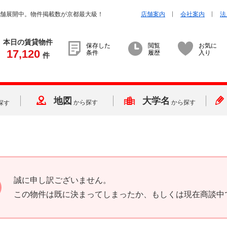
店舗展開中。物件掲載数が京都最大級！
店舗案内
会社案内
法
本日の賃貸物件
保存した
閲覧
お気に
17,120
条件
履歴
入り
件
地図
大学名
から探す
から探す
探す
誠に申し訳ございません。
この物件は既に決まってしまったか、もしくは現在商談中