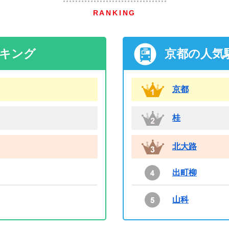
RANKING
ンキング
京都の人気
京都
桂
北大路
出町柳
山科