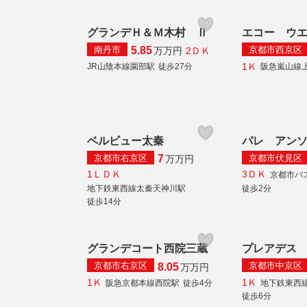
グランデＨ＆Ｍ木村 Ⅱ
エコー ウ
南丹市
京都市西京区
5.85
2ＤＫ
万
万円
1Ｋ
JR山陰本線園部駅
徒歩27分
阪急嵐山線
ベルビュー太秦
パレ アン
京都市右京区
京都市伏見区
7
万
万円
1ＬＤＫ
3ＤＫ
京都市バ
地下鉄東西線太秦天神川駅
徒歩2分
徒歩14分
グランデコート西院三蔵
プレアデス
京都市右京区
京都市中京区
8.05
万
万円
1Ｋ
1Ｋ
阪急京都本線西院駅
徒歩4分
地下鉄東西
徒歩6分