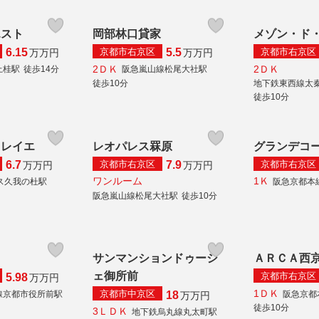
エスト
岡部林口貸家
メゾン・ド
京都市右京区
京都市右京区
6.15
5.5
万
万円
万
万円
2ＤＫ
2ＤＫ
上桂駅
徒歩14分
阪急嵐山線松尾大社駅
徒歩10分
地下鉄東西線太
徒歩10分
ソレイエ
レオパレス罧原
グランデコ
京都市右京区
京都市右京区
6.7
7.9
万
万円
万
万円
ワンルーム
1Ｋ
ス久我の杜駅
阪急京都本
阪急嵐山線松尾大社駅
徒歩10分
サンマンションドゥーシ
ＡＲＣＡ西
ェ御所前
京都市右京区
5.98
万
万円
1ＤＫ
京都市中京区
線京都市役所前駅
阪急京都
18
万
万円
徒歩10分
3ＬＤＫ
地下鉄烏丸線丸太町駅