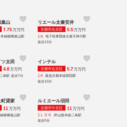
峨嵐山
リエール太秦安井
京都市右京区
7.75
5.5
万
万円
万
万円
1Ｋ
陰本線嵯峨嵐山駅
地下鉄東西線太秦天神川駅
徒歩13分
イツ太田
インテル
京都市右京区
4.8
5.7
万
万円
万
万円
1Ｋ
線二条駅
徒歩7分
阪急京都本線西院駅
徒歩10分
上町貸家
ルミエール沼田
京都市中京区
11
11
万
万円
万
万円
1ＬＤＫ
本線嵯峨嵐山駅
JR山陰本線二条駅
徒歩5分