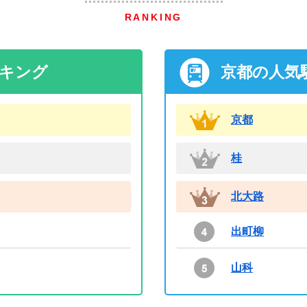
RANKING
ンキング
京都の人気
京都
桂
北大路
出町柳
山科