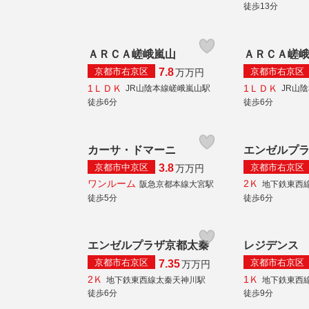
徒歩13分
ＡＲＣＡ嵯峨嵐山
ＡＲＣＡ嵯
京都市右京区
京都市右京区
7.8
万
万円
1ＬＤＫ
1ＬＤＫ
JR山陰本線嵯峨嵐山駅
JR山
徒歩6分
徒歩6分
カーサ・ドマーニ
エンゼルプ
京都市中京区
京都市右京区
3.8
万
万円
ワンルーム
2Ｋ
阪急京都本線大宮駅
地下鉄東西
徒歩5分
徒歩6分
エンゼルプラザ京都太秦
レジデンス
京都市右京区
京都市右京区
7.35
万
万円
2Ｋ
1Ｋ
地下鉄東西線太秦天神川駅
地下鉄東西
徒歩6分
徒歩9分