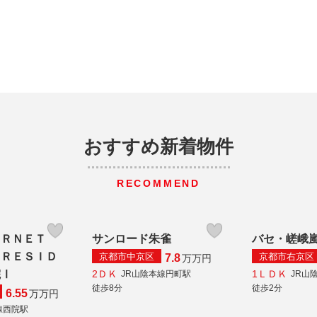
おすすめ新着物件
RECOMMEND
ＡＲＮＥＴ
サンロード朱雀
バセ・嵯峨
 ＲＥＳＩＤ
京都市中京区
京都市右京区
7.8
万
万円
2ＤＫ
1ＬＤＫ
院Ⅰ
JR山陰本線円町駅
JR山
徒歩8分
徒歩2分
6.55
万
万円
線西院駅