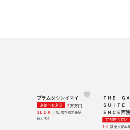
プラムタウンイマイ
ＴＨＥ Ｇ
ＳＵＩＴＥ
京都市右京区
7
万
万円
3ＬＤＫ
ＥＮＣＥ西
JR山陰本線太秦駅
徒歩8分
京都市右京区
1Ｋ
阪急京都本