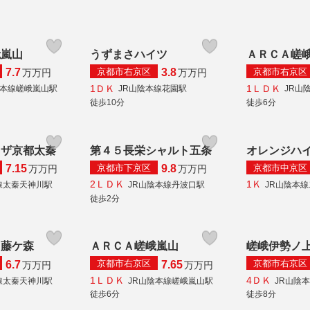
峨嵐山
うずまさハイツ
ＡＲＣＡ嵯
京都市右京区
京都市右京区
7.7
3.8
万
万円
万
万円
1ＤＫ
1ＬＤＫ
陰本線嵯峨嵐山駅
JR山陰本線花園駅
JR山
徒歩10分
徒歩6分
ラザ京都太秦
第４５長栄シャルト五条
オレンジハ
京都市下京区
京都市中京区
7.15
9.8
万
万円
万
万円
2ＬＤＫ
1Ｋ
線太秦天神川駅
JR山陰本線丹波口駅
JR山陰本
徒歩2分
 藤ケ森
ＡＲＣＡ嵯峨嵐山
嵯峨伊勢ノ
京都市右京区
京都市右京区
6.7
7.65
万
万円
万
万円
1ＬＤＫ
4ＤＫ
線太秦天神川駅
JR山陰本線嵯峨嵐山駅
JR山陰
徒歩6分
徒歩8分