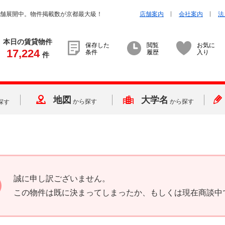
店舗展開中。物件掲載数が京都最大級！
店舗案内
会社案内
法
本日の賃貸物件
保存した
閲覧
お気に
17,224
条件
履歴
入り
件
地図
大学名
から探す
から探す
探す
誠に申し訳ございません。
この物件は既に決まってしまったか、もしくは現在商談中