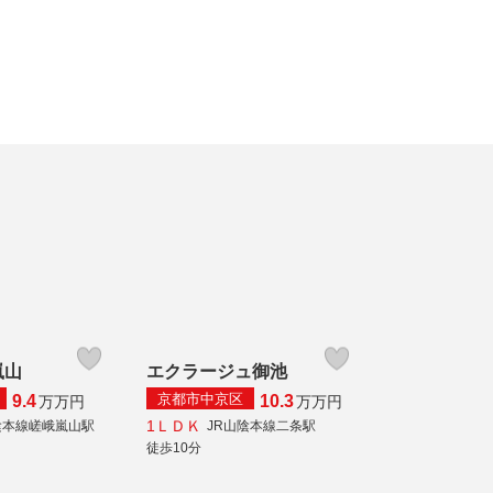
嵐山
エクラージュ御池
京都市中京区
9.4
10.3
万
万円
万
万円
1ＬＤＫ
陰本線嵯峨嵐山駅
JR山陰本線二条駅
徒歩10分