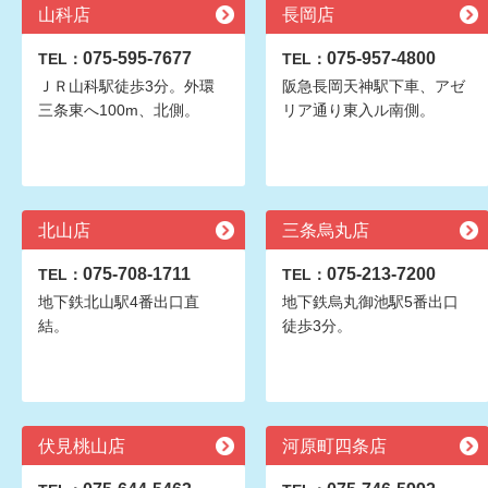
山科店
長岡店
075-595-7677
075-957-4800
TEL：
TEL：
ＪＲ山科駅徒歩3分。外環
阪急長岡天神駅下車、アゼ
三条東へ100m、北側。
リア通り東入ル南側。
北山店
三条烏丸店
075-708-1711
075-213-7200
TEL：
TEL：
地下鉄北山駅4番出口直
地下鉄烏丸御池駅5番出口
結。
徒歩3分。
伏見桃山店
河原町四条店