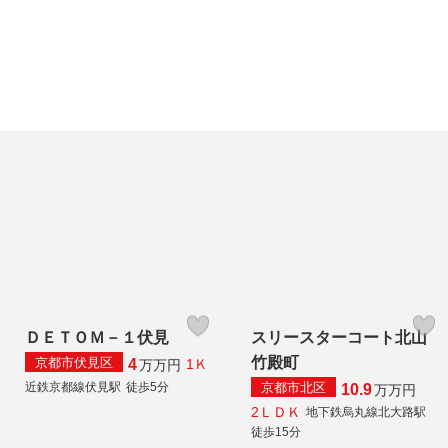
ＤＥＴＯＭ－１伏見
スリースターコート北山
竹殿町
京都市伏見区
4
1Ｋ
万
万円
京都市北区
近鉄京都線伏見駅
徒歩5分
10.9
万
万円
2ＬＤＫ
地下鉄烏丸線北大路駅
徒歩15分