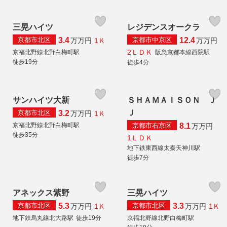
三晃ハイツ
レジデンスオークラ
京都市北区
京都市中京区
3.4
12.4
1Ｋ
万
万円
万
万円
2ＬＤＫ
京福北野線北野白梅町駅
阪急京都本線西院駅
徒歩19分
徒歩4分
サンハイツ大新
ＳＨＡＭＡＩＳＯＮ Ｊ
Ｊ
京都市北区
3.2
1Ｋ
万
万円
京都市右京区
京福北野線北野白梅町駅
8.1
万
万円
徒歩35分
1ＬＤＫ
地下鉄東西線太秦天神川駅
徒歩7分
アネックス紫野
三晃ハイツ
京都市北区
京都市北区
5.3
3.3
1Ｋ
1Ｋ
万
万円
万
万円
地下鉄烏丸線北大路駅
徒歩19分
京福北野線北野白梅町駅