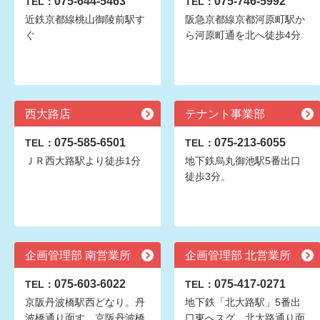
075-644-5463
075-746-5992
TEL：
TEL：
近鉄京都線桃山御陵前駅す
阪急京都線京都河原町駅か
ぐ
ら河原町通を北へ徒歩4分
西大路店
テナント事業部
075-585-6501
075-213-6055
TEL：
TEL：
ＪＲ西大路駅より徒歩1分
地下鉄烏丸御池駅5番出口
徒歩3分。
企画管理部 南営業所
企画管理部 北営業所
075-603-6022
075-417-0271
TEL：
TEL：
京阪丹波橋駅西どなり。丹
地下鉄「北大路駅」5番出
波橋通り面す。京阪丹波橋
口東へスグ。北大路通り面