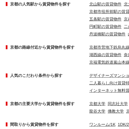
京都の人気駅から賃貸物件を探す
北山駅の賃貸物件
北
京都市役所前駅の賃
五条駅の賃貸物件
京
円町駅の賃貸物件
二
丹波橋駅の賃貸物件
京都の路線付近から賃貸物件を探す
京都市営地下鉄烏丸
湖西線の賃貸物件
奈
京福電気鉄道嵐山本
人気のこだわり条件から探す
デザイナーズマンシ
二人暮らし向け賃貸
インターネット無料
京都の主要大学から賃貸物件を探す
京都大学
同志社大学
龍谷大学
佛教大学
間取りから賃貸物件を探す
ワンルーム/1K
1DK/