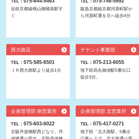
075-644-5463
075-746-5992
TEL：
TEL：
近鉄京都線桃山御陵前駅す
阪急京都線京都河原町駅か
ぐ
ら河原町通を北へ徒歩4分
西大路店
テナント事業部
075-585-6501
075-213-6055
TEL：
TEL：
ＪＲ西大路駅より徒歩1分
地下鉄烏丸御池駅5番出口
徒歩3分。
企画管理部 南営業所
企画管理部 北営業所
075-603-6022
075-417-0271
TEL：
TEL：
京阪丹波橋駅西どなり。丹
地下鉄「北大路駅」5番出
波橋通り面す。京阪丹波橋
口東へスグ。北大路通り面