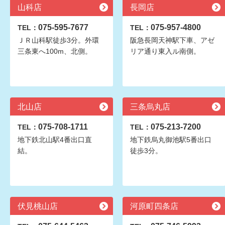
山科店
長岡店
075-595-7677
075-957-4800
TEL：
TEL：
ＪＲ山科駅徒歩3分。外環
阪急長岡天神駅下車、アゼ
三条東へ100m、北側。
リア通り東入ル南側。
北山店
三条烏丸店
075-708-1711
075-213-7200
TEL：
TEL：
地下鉄北山駅4番出口直
地下鉄烏丸御池駅5番出口
結。
徒歩3分。
伏見桃山店
河原町四条店