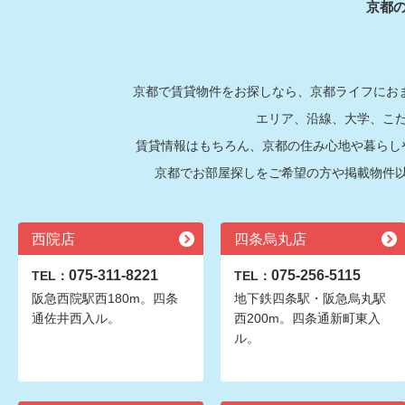
京都
京都で賃貸物件をお探しなら、京都ライフにおま
エリア、沿線、大学、こ
賃貸情報はもちろん、京都の住み心地や暮らし
京都でお部屋探しをご希望の方や掲載物件
西院店
四条烏丸店
075-311-8221
075-256-5115
TEL：
TEL：
阪急西院駅西180m。四条
地下鉄四条駅・阪急烏丸駅
通佐井西入ル。
西200m。四条通新町東入
ル。