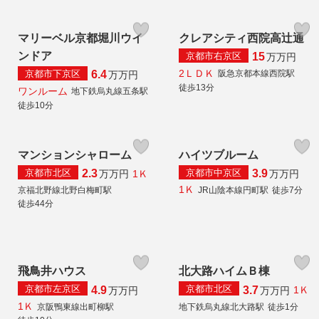
マリーベル京都堀川ウイ
クレアシティ西院高辻通
ンドア
京都市右京区
15
万
万円
2ＬＤＫ
京都市下京区
阪急京都本線西院駅
6.4
万
万円
徒歩13分
ワンルーム
地下鉄烏丸線五条駅
徒歩10分
マンションシャローム
ハイツブルーム
京都市北区
京都市中京区
2.3
3.9
1Ｋ
万
万円
万
万円
1Ｋ
京福北野線北野白梅町駅
JR山陰本線円町駅
徒歩7分
徒歩44分
飛鳥井ハウス
北大路ハイムＢ棟
京都市左京区
京都市北区
4.9
3.7
1Ｋ
万
万円
万
万円
1Ｋ
京阪鴨東線出町柳駅
地下鉄烏丸線北大路駅
徒歩1分