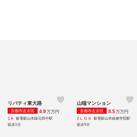
リバティ東大路
山端マンション
京都市左京区
京都市左京区
4.9
8.5
万
万円
万
万円
1Ｋ
2ＬＤＫ
叡電叡山本線元田中駅
叡電叡山本線修学院駅
徒歩1分
徒歩5分