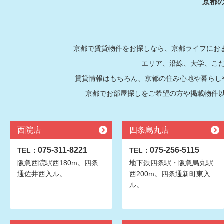
京都
京都で賃貸物件をお探しなら、京都ライフにおま
エリア、沿線、大学、こ
賃貸情報はもちろん、京都の住み心地や暮らし
京都でお部屋探しをご希望の方や掲載物件
西院店
四条烏丸店
075-311-8221
075-256-5115
TEL：
TEL：
阪急西院駅西180m。四条
地下鉄四条駅・阪急烏丸駅
通佐井西入ル。
西200m。四条通新町東入
ル。