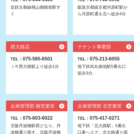
近鉄京都線桃山御陵前駅す
阪急京都線京都河原町駅か
ぐ
ら河原町通を北へ徒歩4分
西大路店
テナント事業部
075-585-6501
075-213-6055
TEL：
TEL：
ＪＲ西大路駅より徒歩1分
地下鉄烏丸御池駅5番出口
徒歩3分。
企画管理部 南営業所
企画管理部 北営業所
075-603-6022
075-417-0271
TEL：
TEL：
京阪丹波橋駅西どなり。丹
地下鉄「北大路駅」5番出
波橋通り面す。京阪丹波橋
口東へスグ。北大路通り面