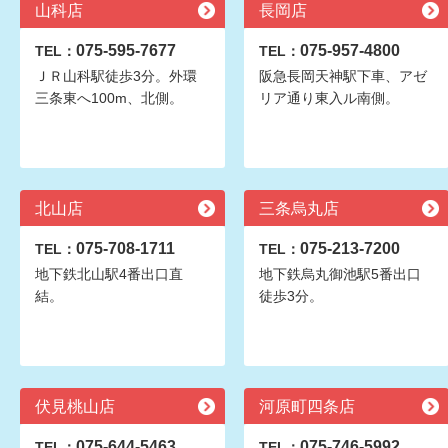
山科店
長岡店
075-595-7677
075-957-4800
TEL：
TEL：
ＪＲ山科駅徒歩3分。外環
阪急長岡天神駅下車、アゼ
三条東へ100m、北側。
リア通り東入ル南側。
北山店
三条烏丸店
075-708-1711
075-213-7200
TEL：
TEL：
地下鉄北山駅4番出口直
地下鉄烏丸御池駅5番出口
結。
徒歩3分。
伏見桃山店
河原町四条店
075-644-5463
075-746-5992
TEL：
TEL：