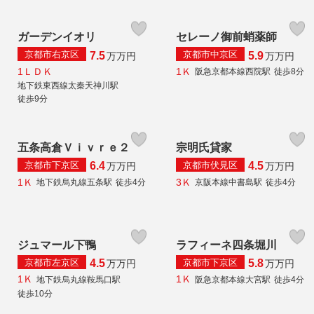
ガーデンイオリ
セレーノ御前蛸薬師
京都市右京区
京都市中京区
7.5
5.9
万
万円
万
万円
1ＬＤＫ
1Ｋ
阪急京都本線西院駅
徒歩8分
地下鉄東西線太秦天神川駅
徒歩9分
五条高倉Ｖｉｖｒｅ２
宗明氏貸家
京都市下京区
京都市伏見区
6.4
4.5
万
万円
万
万円
1Ｋ
3Ｋ
地下鉄烏丸線五条駅
徒歩4分
京阪本線中書島駅
徒歩4分
ジュマール下鴨
ラフィーネ四条堀川
京都市左京区
京都市下京区
4.5
5.8
万
万円
万
万円
1Ｋ
1Ｋ
地下鉄烏丸線鞍馬口駅
阪急京都本線大宮駅
徒歩4分
徒歩10分