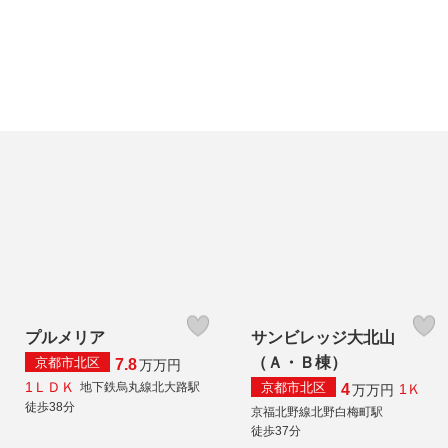
プルメリア
サンビレッジ大北山
（Ａ・Ｂ棟）
京都市北区
7.8
万
万円
1ＬＤＫ
京都市北区
地下鉄烏丸線北大路駅
4
1Ｋ
万
万円
徒歩38分
京福北野線北野白梅町駅
徒歩37分