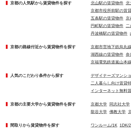
京都の人気駅から賃貸物件を探す
北山駅の賃貸物件
北
京都市役所前駅の賃
五条駅の賃貸物件
京
円町駅の賃貸物件
二
丹波橋駅の賃貸物件
京都の路線付近から賃貸物件を探す
京都市営地下鉄烏丸
湖西線の賃貸物件
奈
京福電気鉄道嵐山本
人気のこだわり条件から探す
デザイナーズマンシ
二人暮らし向け賃貸
インターネット無料
京都の主要大学から賃貸物件を探す
京都大学
同志社大学
龍谷大学
佛教大学
間取りから賃貸物件を探す
ワンルーム/1K
1DK/