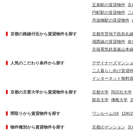
五条駅の賃貸物件
京
円町駅の賃貸物件
二
丹波橋駅の賃貸物件
京都の路線付近から賃貸物件を探す
京都市営地下鉄烏丸
湖西線の賃貸物件
奈
京福電気鉄道嵐山本
人気のこだわり条件から探す
デザイナーズマンシ
二人暮らし向け賃貸
インターネット無料
京都の主要大学から賃貸物件を探す
京都大学
同志社大学
龍谷大学
佛教大学
間取りから賃貸物件を探す
ワンルーム/1K
1DK/
物件種別から賃貸物件を探す
京都のマンション
京