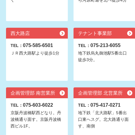
ぐ
ら河原町通を北へ徒歩4分
西大路店
テナント事業部
075-585-6501
075-213-6055
TEL：
TEL：
ＪＲ西大路駅より徒歩1分
地下鉄烏丸御池駅5番出口
徒歩3分。
企画管理部 南営業所
企画管理部 北営業所
075-603-6022
075-417-0271
TEL：
TEL：
京阪丹波橋駅西どなり。丹
地下鉄「北大路駅」5番出
波橋通り面す。京阪丹波橋
口東へスグ。北大路通り面
西ビル1F。
す、南側