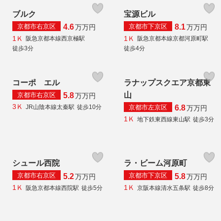
ブルク
宝源ビル
京都市右京区
京都市下京区
4.6
8.1
万
万円
万
万円
1Ｋ
1Ｋ
阪急京都本線西京極駅
阪急京都本線京都河原町駅
徒歩3分
徒歩4分
コーポ エル
ラナップスクエア京都東
山
京都市右京区
5.8
万
万円
3Ｋ
京都市左京区
JR山陰本線太秦駅
徒歩10分
6.8
万
万円
1Ｋ
地下鉄東西線東山駅
徒歩3分
シュール西院
ラ・ビーム河原町
京都市右京区
京都市下京区
5.2
5.8
万
万円
万
万円
1Ｋ
1Ｋ
阪急京都本線西院駅
徒歩5分
京阪本線清水五条駅
徒歩8分