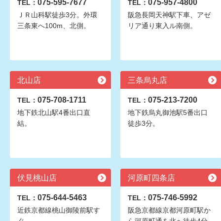
075-595-7677
075-957-4800
TEL：
TEL：
ＪＲ山科駅徒歩3分。外環
阪急長岡天神駅下車、アゼ
三条東へ100m、北側。
リア通り東入ル南側。
北山店
三条烏丸店
075-708-1711
075-213-7200
TEL：
TEL：
地下鉄北山駅4番出口直
地下鉄烏丸御池駅5番出口
結。
徒歩3分。
伏見桃山店
河原町四条店
075-644-5463
075-746-5992
TEL：
TEL：
近鉄京都線桃山御陵前駅す
阪急京都線京都河原町駅か