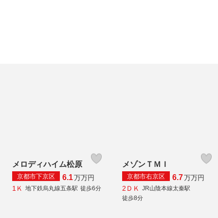
メロディハイム松原
メゾンＴＭＩ
京都市下京区
京都市右京区
6.1
6.7
万
万円
万
万円
1Ｋ
2ＤＫ
地下鉄烏丸線五条駅
徒歩6分
JR山陰本線太秦駅
徒歩8分