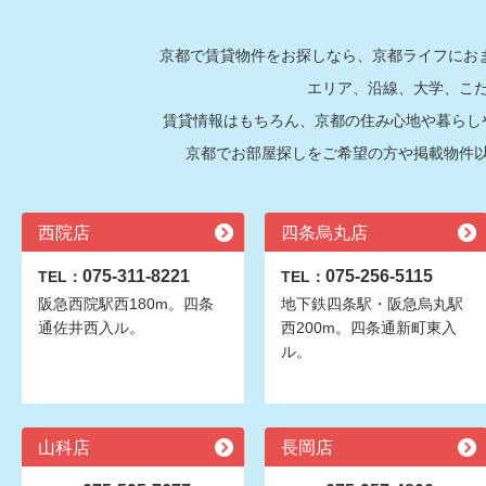
京都で賃貸物件をお探しなら、京都ライフにおま
エリア、沿線、大学、こ
賃貸情報はもちろん、京都の住み心地や暮らし
京都でお部屋探しをご希望の方や掲載物件
西院店
四条烏丸店
075-311-8221
075-256-5115
TEL：
TEL：
阪急西院駅西180m。四条
地下鉄四条駅・阪急烏丸駅
通佐井西入ル。
西200m。四条通新町東入
ル。
山科店
長岡店