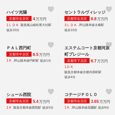
ハイツ光陽
セントラルヴィレッジ
京都市右京区
京都市右京区
4
8.8
万
万円
万
万円
1ＬＤＫ
3ＬＤＫ
阪急嵐山線松尾大社駅
JR山陰本線太秦駅
徒歩10分
徒歩10分
ＰＡＬ西円町
エステムコート京都河原
町プレジール
京都市中京区
6.5
万
万円
1Ｋ
京都市下京区
JR山陰本線円町駅
徒歩1分
6.7
万
万円
1ＤＫ
阪急京都本線京都河原町駅
徒歩4分
シュール西院
コテージＰＯＬＯ
京都市右京区
京都市右京区
5.4
3.65
万
万円
万
万円
1Ｋ
1Ｋ
阪急京都本線西院駅
徒歩5分
JR山陰本線花園駅
徒歩9分