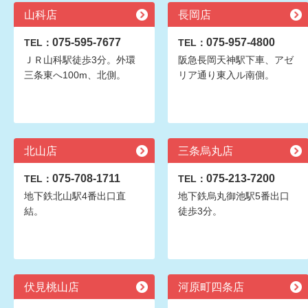
山科店
長岡店
075-595-7677
075-957-4800
TEL：
TEL：
ＪＲ山科駅徒歩3分。外環
阪急長岡天神駅下車、アゼ
三条東へ100m、北側。
リア通り東入ル南側。
北山店
三条烏丸店
075-708-1711
075-213-7200
TEL：
TEL：
地下鉄北山駅4番出口直
地下鉄烏丸御池駅5番出口
結。
徒歩3分。
伏見桃山店
河原町四条店