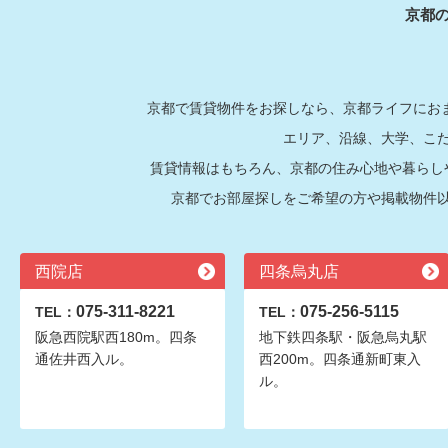
京都
京都で賃貸物件をお探しなら、京都ライフにおま
エリア、沿線、大学、こ
賃貸情報はもちろん、京都の住み心地や暮らし
京都でお部屋探しをご希望の方や掲載物件
西院店
四条烏丸店
075-311-8221
075-256-5115
TEL：
TEL：
阪急西院駅西180m。四条
地下鉄四条駅・阪急烏丸駅
通佐井西入ル。
西200m。四条通新町東入
ル。