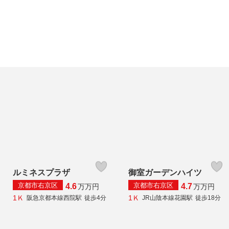
ルミネスプラザ
御室ガーデンハイツ
京都市右京区
京都市右京区
4.6
4.7
万
万円
万
万円
1Ｋ
1Ｋ
阪急京都本線西院駅
徒歩4分
JR山陰本線花園駅
徒歩18分