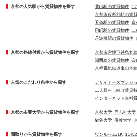
京都の人気駅から賃貸物件を探す
北山駅の賃貸物件
北
京都市役所前駅の賃
五条駅の賃貸物件
京
円町駅の賃貸物件
二
丹波橋駅の賃貸物件
京都の路線付近から賃貸物件を探す
京都市営地下鉄烏丸
湖西線の賃貸物件
奈
京福電気鉄道嵐山本
人気のこだわり条件から探す
デザイナーズマンシ
二人暮らし向け賃貸
インターネット無料
京都の主要大学から賃貸物件を探す
京都大学
同志社大学
龍谷大学
佛教大学
間取りから賃貸物件を探す
ワンルーム/1K
1DK/