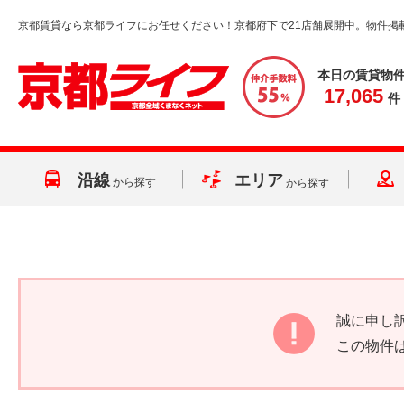
京都賃貸なら京都ライフにお任せください！京都府下で21店舗展開中。物件掲
本日の賃貸物
17,065
件
沿線
エリア
から探す
から探す
誠に申し
この物件