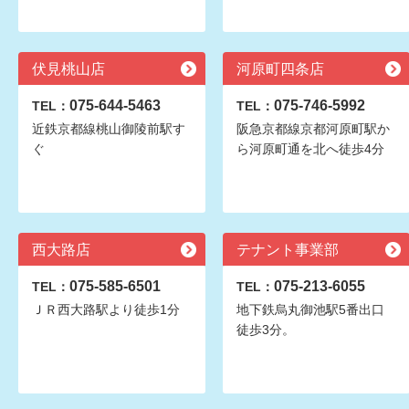
伏見桃山店
河原町四条店
075-644-5463
075-746-5992
TEL：
TEL：
近鉄京都線桃山御陵前駅す
阪急京都線京都河原町駅か
ぐ
ら河原町通を北へ徒歩4分
西大路店
テナント事業部
075-585-6501
075-213-6055
TEL：
TEL：
ＪＲ西大路駅より徒歩1分
地下鉄烏丸御池駅5番出口
徒歩3分。