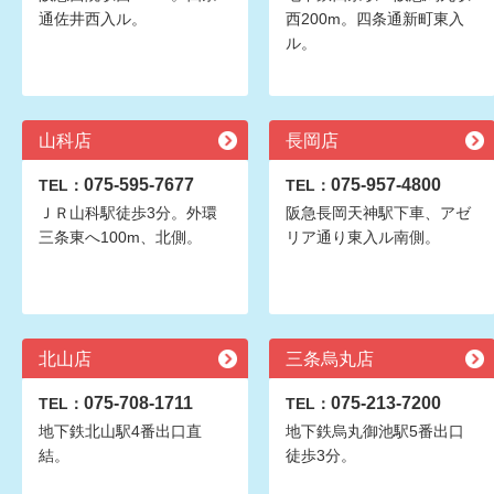
通佐井西入ル。
西200m。四条通新町東入
ル。
山科店
長岡店
075-595-7677
075-957-4800
TEL：
TEL：
ＪＲ山科駅徒歩3分。外環
阪急長岡天神駅下車、アゼ
三条東へ100m、北側。
リア通り東入ル南側。
北山店
三条烏丸店
075-708-1711
075-213-7200
TEL：
TEL：
地下鉄北山駅4番出口直
地下鉄烏丸御池駅5番出口
結。
徒歩3分。