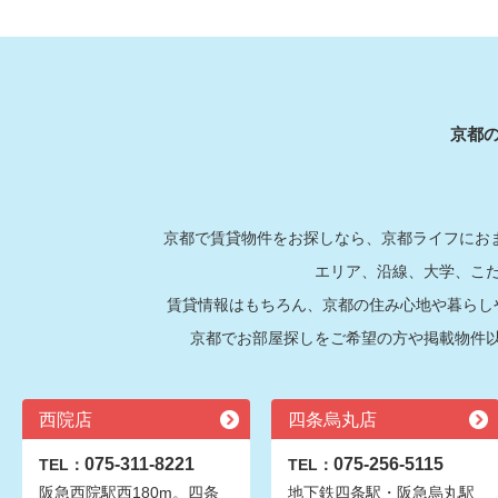
京都
京都で賃貸物件をお探しなら、京都ライフにおま
エリア、沿線、大学、こ
賃貸情報はもちろん、京都の住み心地や暮らし
京都でお部屋探しをご希望の方や掲載物件
西院店
四条烏丸店
075-311-8221
075-256-5115
TEL：
TEL：
阪急西院駅西180m。四条
地下鉄四条駅・阪急烏丸駅