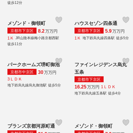
徒歩12分
メゾンド・御領町
ハウスセゾン四条通
京都市下京区
京都市下京区
8.2
5.9
万
万円
万
万円
1Ｋ
1Ｋ
JR山陰本線梅小路京都西駅
地下鉄烏丸線四条駅
徒歩5分
徒歩11分
パークホームズ堺町御池
ファインレジデンス烏丸
五条
京都市中京区
30
万
万円
3ＬＤＫ
京都市下京区
地下鉄烏丸線烏丸御池駅
徒歩5分
16.25
1ＬＤＫ
万
万円
地下鉄烏丸線五条駅
徒歩4分
ブランズ京都河原町通
メゾンド・御領町