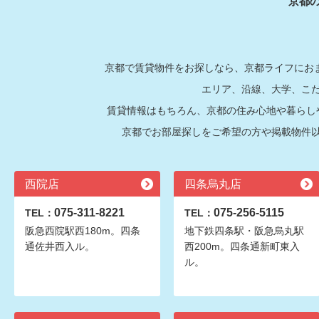
京都
京都で賃貸物件をお探しなら、京都ライフにおま
エリア、沿線、大学、こ
賃貸情報はもちろん、京都の住み心地や暮らし
京都でお部屋探しをご希望の方や掲載物件
西院店
四条烏丸店
075-311-8221
075-256-5115
TEL：
TEL：
阪急西院駅西180m。四条
地下鉄四条駅・阪急烏丸駅
通佐井西入ル。
西200m。四条通新町東入
ル。