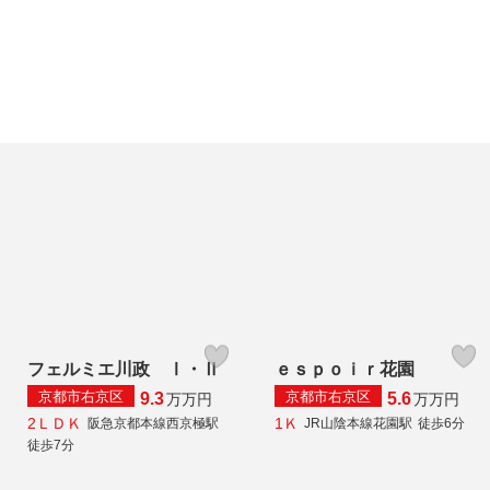
フェルミエ川政 Ⅰ・Ⅱ
ｅｓｐｏｉｒ花園
京都市右京区
京都市右京区
9.3
5.6
万
万円
万
万円
2ＬＤＫ
1Ｋ
阪急京都本線西京極駅
JR山陰本線花園駅
徒歩6分
徒歩7分