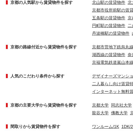
京都の人気駅から賃貸物件を探す
北山駅の賃貸物件
北
京都市役所前駅の賃
五条駅の賃貸物件
京
円町駅の賃貸物件
二
丹波橋駅の賃貸物件
京都の路線付近から賃貸物件を探す
京都市営地下鉄烏丸
湖西線の賃貸物件
奈
京福電気鉄道嵐山本
人気のこだわり条件から探す
デザイナーズマンシ
二人暮らし向け賃貸
インターネット無料
京都の主要大学から賃貸物件を探す
京都大学
同志社大学
龍谷大学
佛教大学
間取りから賃貸物件を探す
ワンルーム/1K
1DK/