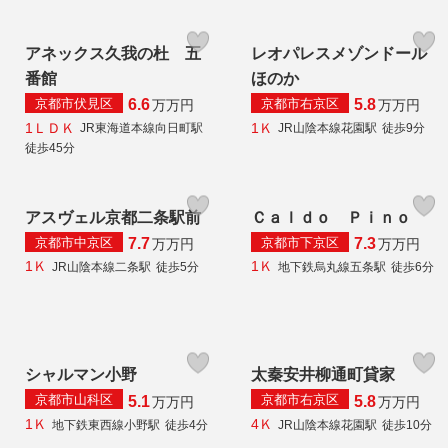
アネックス久我の杜 五
レオパレスメゾンドール
番館
ほのか
京都市伏見区
京都市右京区
6.6
5.8
万
万円
万
万円
1ＬＤＫ
1Ｋ
JR東海道本線向日町駅
JR山陰本線花園駅
徒歩9分
徒歩45分
アスヴェル京都二条駅前
Ｃａｌｄｏ Ｐｉｎｏ
京都市中京区
京都市下京区
7.7
7.3
万
万円
万
万円
1Ｋ
1Ｋ
JR山陰本線二条駅
徒歩5分
地下鉄烏丸線五条駅
徒歩6分
シャルマン小野
太秦安井柳通町貸家
京都市山科区
京都市右京区
5.1
5.8
万
万円
万
万円
1Ｋ
4Ｋ
地下鉄東西線小野駅
徒歩4分
JR山陰本線花園駅
徒歩10分