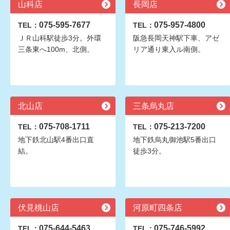
山科店
長岡店
075-595-7677
075-957-4800
TEL：
TEL：
ＪＲ山科駅徒歩3分。外環
阪急長岡天神駅下車、アゼ
三条東へ100m、北側。
リア通り東入ル南側。
北山店
三条烏丸店
075-708-1711
075-213-7200
TEL：
TEL：
地下鉄北山駅4番出口直
地下鉄烏丸御池駅5番出口
結。
徒歩3分。
伏見桃山店
河原町四条店
075-644-5463
075-746-5992
TEL：
TEL：