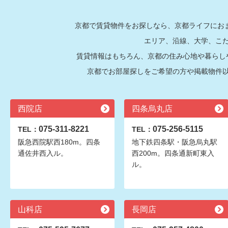
京都で賃貸物件をお探しなら、京都ライフにおま
エリア、沿線、大学、こ
賃貸情報はもちろん、京都の住み心地や暮らし
京都でお部屋探しをご希望の方や掲載物件
西院店
四条烏丸店
075-311-8221
075-256-5115
TEL：
TEL：
阪急西院駅西180m。四条
地下鉄四条駅・阪急烏丸駅
通佐井西入ル。
西200m。四条通新町東入
ル。
山科店
長岡店