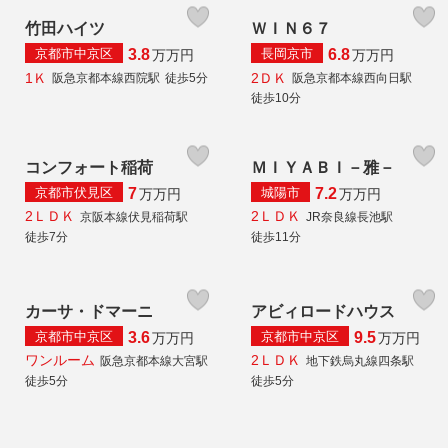
竹田ハイツ
ＷＩＮ６７
京都市中京区
長岡京市
3.8
6.8
万
万円
万
万円
1Ｋ
2ＤＫ
阪急京都本線西院駅
徒歩5分
阪急京都本線西向日駅
徒歩10分
コンフォート稲荷
ＭＩＹＡＢＩ－雅－
京都市伏見区
城陽市
7
7.2
万
万円
万
万円
2ＬＤＫ
2ＬＤＫ
京阪本線伏見稲荷駅
JR奈良線長池駅
徒歩7分
徒歩11分
カーサ・ドマーニ
アビィロードハウス
京都市中京区
京都市中京区
3.6
9.5
万
万円
万
万円
ワンルーム
2ＬＤＫ
阪急京都本線大宮駅
地下鉄烏丸線四条駅
徒歩5分
徒歩5分