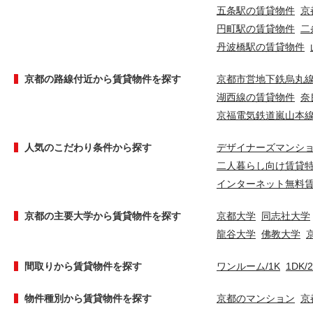
五条駅の賃貸物件
京
円町駅の賃貸物件
二
丹波橋駅の賃貸物件
京都の路線付近から賃貸物件を探す
京都市営地下鉄烏丸
湖西線の賃貸物件
奈
京福電気鉄道嵐山本
人気のこだわり条件から探す
デザイナーズマンシ
二人暮らし向け賃貸
インターネット無料
京都の主要大学から賃貸物件を探す
京都大学
同志社大学
龍谷大学
佛教大学
間取りから賃貸物件を探す
ワンルーム/1K
1DK/
物件種別から賃貸物件を探す
京都のマンション
京