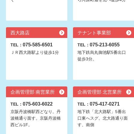
西大路店
テナント事業部
075-585-6501
075-213-6055
TEL：
TEL：
ＪＲ西大路駅より徒歩1分
地下鉄烏丸御池駅5番出口
徒歩3分。
企画管理部 南営業所
企画管理部 北営業所
075-603-6022
075-417-0271
TEL：
TEL：
京阪丹波橋駅西どなり。丹
地下鉄「北大路駅」5番出
波橋通り面す。京阪丹波橋
口東へスグ。北大路通り面
西ビル1F。
す、南側