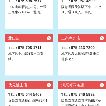
075-595-7677
075-957-4800
TEL：
TEL：
ＪＲ山科駅徒歩3分。外環
阪急長岡天神駅下車、アゼ
三条東へ100m、北側。
リア通り東入ル南側。
北山店
三条烏丸店
075-708-1711
075-213-7200
TEL：
TEL：
地下鉄北山駅4番出口直
地下鉄烏丸御池駅5番出口
結。
徒歩3分。
伏見桃山店
河原町四条店
075-644-5463
075-746-5992
TEL：
TEL：
近鉄京都線桃山御陵前駅す
阪急京都線京都河原町駅か
ぐ
ら河原町通を北へ徒歩4分