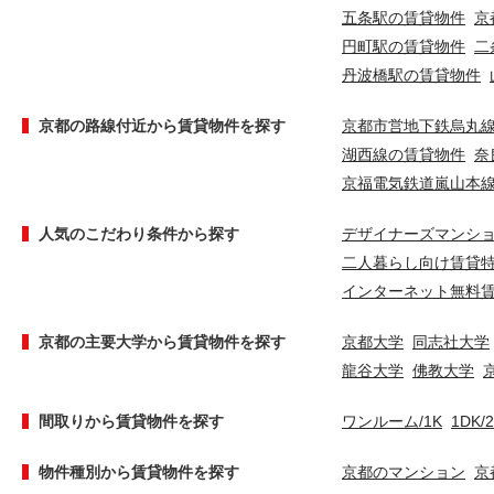
五条駅の賃貸物件
京
円町駅の賃貸物件
二
丹波橋駅の賃貸物件
京都の路線付近から賃貸物件を探す
京都市営地下鉄烏丸
湖西線の賃貸物件
奈
京福電気鉄道嵐山本
人気のこだわり条件から探す
デザイナーズマンシ
二人暮らし向け賃貸
インターネット無料
京都の主要大学から賃貸物件を探す
京都大学
同志社大学
龍谷大学
佛教大学
間取りから賃貸物件を探す
ワンルーム/1K
1DK/
物件種別から賃貸物件を探す
京都のマンション
京