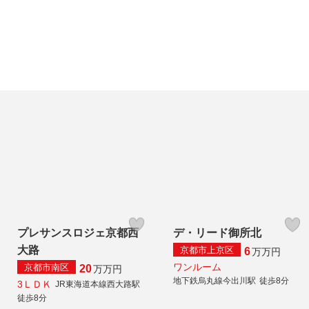
プレサンスロジェ京都西
デ・リード御所北
大路
京都市上京区
6
万
万円
ワンルーム
京都市南区
20
万
万円
地下鉄烏丸線今出川駅
徒歩8分
3ＬＤＫ
JR東海道本線西大路駅
徒歩8分