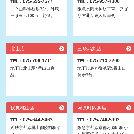
075-595-7677
075-957-4800
TEL：
TEL：
ＪＲ山科駅徒歩3分。外環
阪急長岡天神駅下車、アゼ
三条東へ100m、北側。
リア通り東入ル南側。
北山店
三条烏丸店
075-708-1711
075-213-7200
TEL：
TEL：
地下鉄北山駅4番出口直
地下鉄烏丸御池駅5番出口
結。
徒歩3分。
伏見桃山店
河原町四条店
075-644-5463
075-746-5992
TEL：
TEL：
近鉄京都線桃山御陵前駅す
阪急京都線京都河原町駅か