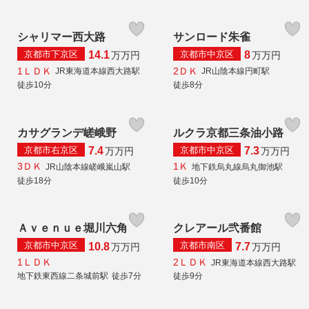
シャリマー西大路
サンロード朱雀
京都市下京区
京都市中京区
14.1
8
万
万円
万
万円
1ＬＤＫ
2ＤＫ
JR東海道本線西大路駅
JR山陰本線円町駅
徒歩10分
徒歩8分
カサグランデ嵯峨野
ルクラ京都三条油小路
京都市右京区
京都市中京区
7.4
7.3
万
万円
万
万円
3ＤＫ
1Ｋ
JR山陰本線嵯峨嵐山駅
地下鉄烏丸線烏丸御池駅
徒歩18分
徒歩10分
Ａｖｅｎｕｅ堀川六角
クレアール弐番館
京都市中京区
京都市南区
10.8
7.7
万
万円
万
万円
1ＬＤＫ
2ＬＤＫ
JR東海道本線西大路駅
地下鉄東西線二条城前駅
徒歩7分
徒歩9分