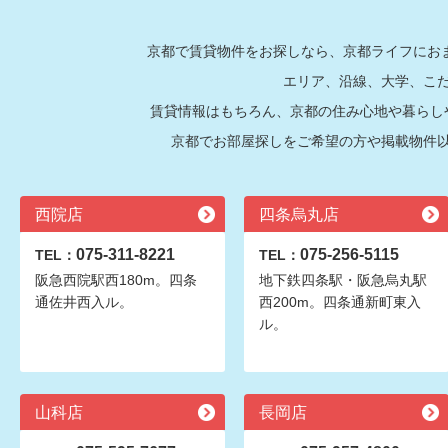
京都で賃貸物件をお探しなら、京都ライフにおま
エリア、沿線、大学、こ
賃貸情報はもちろん、京都の住み心地や暮らし
京都でお部屋探しをご希望の方や掲載物件
西院店
四条烏丸店
075-311-8221
075-256-5115
TEL：
TEL：
阪急西院駅西180m。四条
地下鉄四条駅・阪急烏丸駅
通佐井西入ル。
西200m。四条通新町東入
ル。
山科店
長岡店