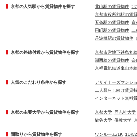
京都の人気駅から賃貸物件を探す
北山駅の賃貸物件
北
京都市役所前駅の賃
五条駅の賃貸物件
京
円町駅の賃貸物件
二
丹波橋駅の賃貸物件
京都の路線付近から賃貸物件を探す
京都市営地下鉄烏丸
湖西線の賃貸物件
奈
京福電気鉄道嵐山本
人気のこだわり条件から探す
デザイナーズマンシ
二人暮らし向け賃貸
インターネット無料
京都の主要大学から賃貸物件を探す
京都大学
同志社大学
龍谷大学
佛教大学
間取りから賃貸物件を探す
ワンルーム/1K
1DK/