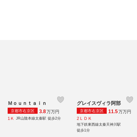
Ｍｏｕｎｔａｉｎ
グレイスヴィラ阿部
京都市右京区
京都市右京区
3.8
11.5
万
万円
万
万円
1Ｋ
2ＬＤＫ
JR山陰本線太秦駅
徒歩2分
地下鉄東西線太秦天神川駅
徒歩1分