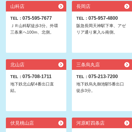
山科店
長岡店
075-595-7677
075-957-4800
TEL：
TEL：
ＪＲ山科駅徒歩3分。外環
阪急長岡天神駅下車、アゼ
三条東へ100m、北側。
リア通り東入ル南側。
北山店
三条烏丸店
075-708-1711
075-213-7200
TEL：
TEL：
地下鉄北山駅4番出口直
地下鉄烏丸御池駅5番出口
結。
徒歩3分。
伏見桃山店
河原町四条店