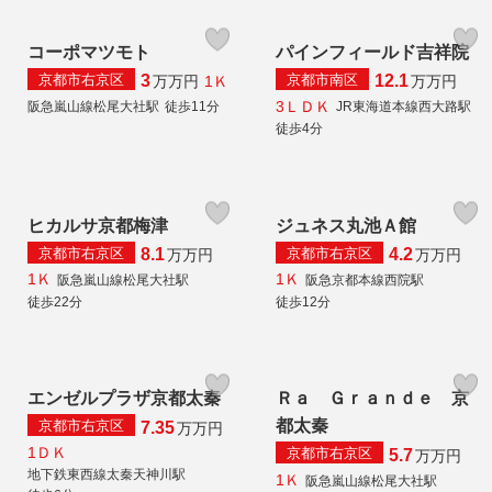
コーポマツモト
パインフィールド吉祥院
京都市右京区
京都市南区
3
12.1
1Ｋ
万
万円
万
万円
3ＬＤＫ
阪急嵐山線松尾大社駅
徒歩11分
JR東海道本線西大路駅
徒歩4分
ヒカルサ京都梅津
ジュネス丸池Ａ館
京都市右京区
京都市右京区
8.1
4.2
万
万円
万
万円
1Ｋ
1Ｋ
阪急嵐山線松尾大社駅
阪急京都本線西院駅
徒歩22分
徒歩12分
エンゼルプラザ京都太秦
Ｒａ Ｇｒａｎｄｅ 京
都太秦
京都市右京区
7.35
万
万円
1ＤＫ
京都市右京区
5.7
万
万円
地下鉄東西線太秦天神川駅
1Ｋ
阪急嵐山線松尾大社駅