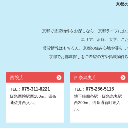
京都
京都で賃貸物件をお探しなら、京都ライフにおま
エリア、沿線、大学、こ
賃貸情報はもちろん、京都の住み心地や暮らし
京都でお部屋探しをご希望の方や掲載物件
西院店
四条烏丸店
075-311-8221
075-256-5115
TEL：
TEL：
阪急西院駅西180m。四条
地下鉄四条駅・阪急烏丸駅
通佐井西入ル。
西200m。四条通新町東入
ル。