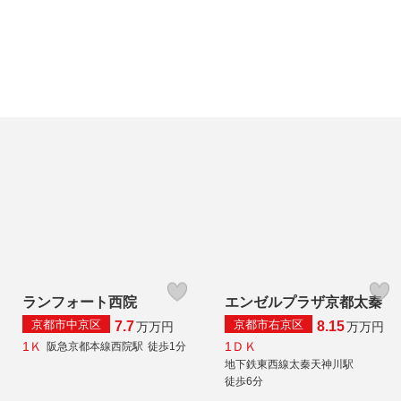
ランフォート西院
エンゼルプラザ京都太秦
京都市中京区
京都市右京区
7.7
8.15
万
万円
万
万円
1Ｋ
1ＤＫ
阪急京都本線西院駅
徒歩1分
地下鉄東西線太秦天神川駅
徒歩6分