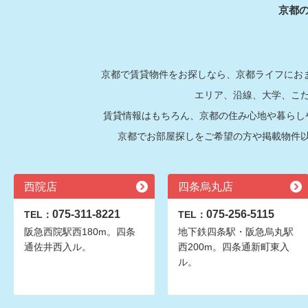
京都
京都で賃貸物件をお探しなら、京都ライフにおま
エリア、沿線、大学、こ
賃貸情報はもちろん、京都の住み心地や暮らし
京都でお部屋探しをご希望の方や掲載物件
西院店
四条烏丸店
075-311-8221
075-256-5115
TEL：
TEL：
阪急西院駅西180m。四条
地下鉄四条駅・阪急烏丸駅
通佐井西入ル。
西200m。四条通新町東入
ル。