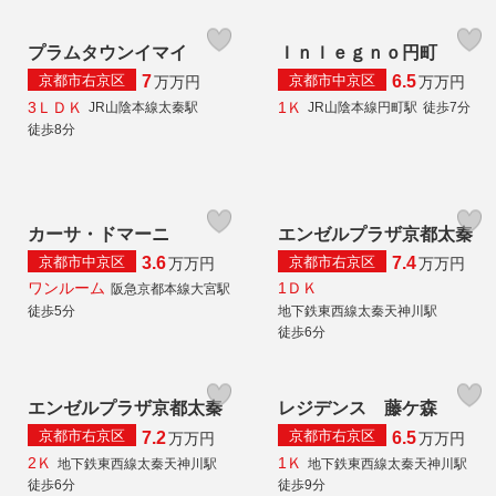
プラムタウンイマイ
Ｉｎｌｅｇｎｏ円町
京都市右京区
京都市中京区
7
6.5
万
万円
万
万円
3ＬＤＫ
1Ｋ
JR山陰本線太秦駅
JR山陰本線円町駅
徒歩7分
徒歩8分
カーサ・ドマーニ
エンゼルプラザ京都太秦
京都市中京区
京都市右京区
3.6
7.4
万
万円
万
万円
ワンルーム
1ＤＫ
阪急京都本線大宮駅
徒歩5分
地下鉄東西線太秦天神川駅
徒歩6分
エンゼルプラザ京都太秦
レジデンス 藤ケ森
京都市右京区
京都市右京区
7.2
6.5
万
万円
万
万円
2Ｋ
1Ｋ
地下鉄東西線太秦天神川駅
地下鉄東西線太秦天神川駅
徒歩6分
徒歩9分