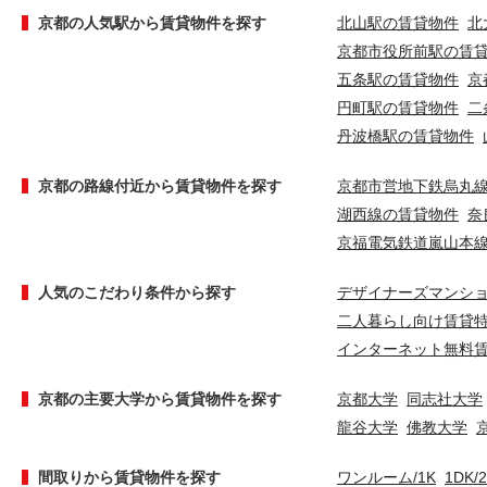
京都の人気駅から賃貸物件を探す
北山駅の賃貸物件
北
京都市役所前駅の賃
五条駅の賃貸物件
京
円町駅の賃貸物件
二
丹波橋駅の賃貸物件
京都の路線付近から賃貸物件を探す
京都市営地下鉄烏丸
湖西線の賃貸物件
奈
京福電気鉄道嵐山本
人気のこだわり条件から探す
デザイナーズマンシ
二人暮らし向け賃貸
インターネット無料
京都の主要大学から賃貸物件を探す
京都大学
同志社大学
龍谷大学
佛教大学
間取りから賃貸物件を探す
ワンルーム/1K
1DK/