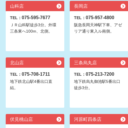
山科店
長岡店
075-595-7677
075-957-4800
TEL：
TEL：
ＪＲ山科駅徒歩3分。外環
阪急長岡天神駅下車、アゼ
三条東へ100m、北側。
リア通り東入ル南側。
北山店
三条烏丸店
075-708-1711
075-213-7200
TEL：
TEL：
地下鉄北山駅4番出口直
地下鉄烏丸御池駅5番出口
結。
徒歩3分。
伏見桃山店
河原町四条店