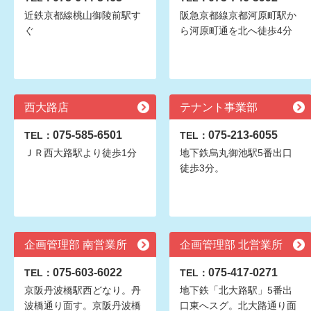
近鉄京都線桃山御陵前駅す
阪急京都線京都河原町駅か
ぐ
ら河原町通を北へ徒歩4分
西大路店
テナント事業部
075-585-6501
075-213-6055
TEL：
TEL：
ＪＲ西大路駅より徒歩1分
地下鉄烏丸御池駅5番出口
徒歩3分。
企画管理部 南営業所
企画管理部 北営業所
075-603-6022
075-417-0271
TEL：
TEL：
京阪丹波橋駅西どなり。丹
地下鉄「北大路駅」5番出
波橋通り面す。京阪丹波橋
口東へスグ。北大路通り面