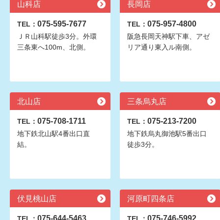
山科店
長岡店
075-595-7677
075-957-4800
TEL：
TEL：
ＪＲ山科駅徒歩3分。外環
阪急長岡天神駅下車、アゼ
三条東へ100m、北側。
リア通り東入ル南側。
北山店
三条烏丸店
075-708-1711
075-213-7200
TEL：
TEL：
地下鉄北山駅4番出口直
地下鉄烏丸御池駅5番出口
結。
徒歩3分。
伏見桃山店
河原町四条店
075-644-5463
075-746-5992
TEL：
TEL：