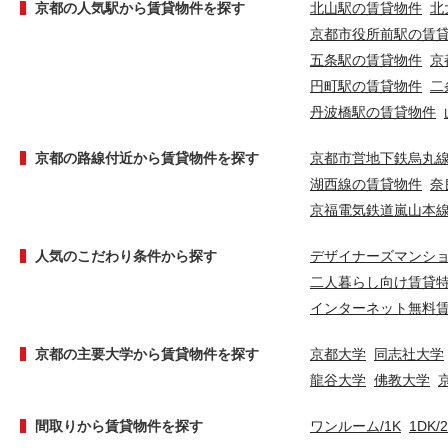
京都の人気駅から賃貸物件を探す
北山駅の賃貸物件
北
京都市役所前駅の賃
五条駅の賃貸物件
京
円町駅の賃貸物件
二
丹波橋駅の賃貸物件
京都の路線付近から賃貸物件を探す
京都市営地下鉄烏丸
湖西線の賃貸物件
奈
京福電気鉄道嵐山本
人気のこだわり条件から探す
デザイナーズマンシ
二人暮らし向け賃貸
インターネット無料
京都の主要大学から賃貸物件を探す
京都大学
同志社大学
龍谷大学
佛教大学
間取りから賃貸物件を探す
ワンルーム/1K
1DK/