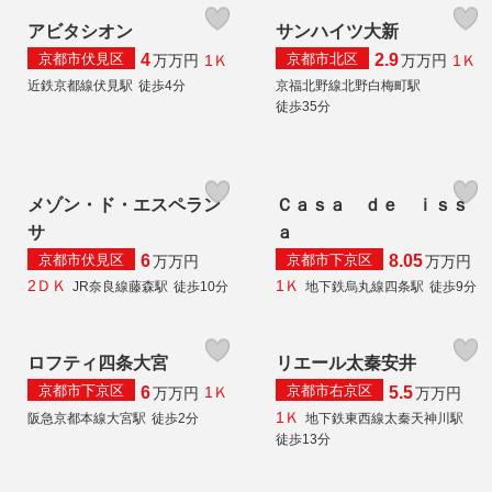
アビタシオン
サンハイツ大新
京都市伏見区
京都市北区
4
2.9
1Ｋ
1Ｋ
万
万円
万
万円
近鉄京都線伏見駅
徒歩4分
京福北野線北野白梅町駅
徒歩35分
メゾン・ド・エスペラン
Ｃａｓａ ｄｅ ｉｓｓ
サ
ａ
京都市伏見区
京都市下京区
6
8.05
万
万円
万
万円
2ＤＫ
1Ｋ
JR奈良線藤森駅
徒歩10分
地下鉄烏丸線四条駅
徒歩9分
ロフティ四条大宮
リエール太秦安井
京都市下京区
京都市右京区
6
5.5
1Ｋ
万
万円
万
万円
1Ｋ
阪急京都本線大宮駅
徒歩2分
地下鉄東西線太秦天神川駅
徒歩13分