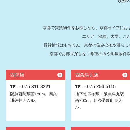
京都
京都で賃貸物件をお探しなら、京都ライフにおま
エリア、沿線、大学、こ
賃貸情報はもちろん、京都の住み心地や暮らし
京都でお部屋探しをご希望の方や掲載物件
西院店
四条烏丸店
075-311-8221
075-256-5115
TEL：
TEL：
阪急西院駅西180m。四条
地下鉄四条駅・阪急烏丸駅
通佐井西入ル。
西200m。四条通新町東入
ル。