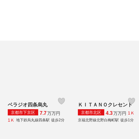
ベラジオ四条烏丸
ＫＩＴＡＮＯクレセント
京都市下京区
京都市北区
7.7
4.3
1Ｋ
万
万円
万
万円
1Ｋ
地下鉄烏丸線四条駅
徒歩2分
京福北野線北野白梅町駅
徒歩1分