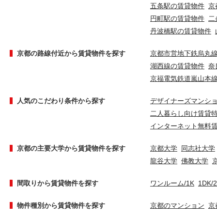
五条駅の賃貸物件
京
円町駅の賃貸物件
二
丹波橋駅の賃貸物件
京都の路線付近から賃貸物件を探す
京都市営地下鉄烏丸
湖西線の賃貸物件
奈
京福電気鉄道嵐山本
人気のこだわり条件から探す
デザイナーズマンシ
二人暮らし向け賃貸
インターネット無料
京都の主要大学から賃貸物件を探す
京都大学
同志社大学
龍谷大学
佛教大学
間取りから賃貸物件を探す
ワンルーム/1K
1DK/
物件種別から賃貸物件を探す
京都のマンション
京