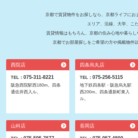
京都で賃貸物件をお探しなら、京都ライフにおま
エリア、沿線、大学、こ
賃貸情報はもちろん、京都の住み心地や暮らし
京都でお部屋探しをご希望の方や掲載物件
西院店
四条烏丸店
075-311-8221
075-256-5115
TEL：
TEL：
阪急西院駅西180m。四条
地下鉄四条駅・阪急烏丸駅
通佐井西入ル。
西200m。四条通新町東入
ル。
山科店
長岡店