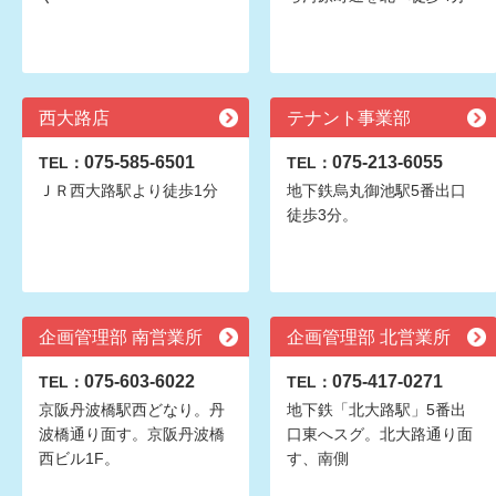
西大路店
テナント事業部
075-585-6501
075-213-6055
TEL：
TEL：
ＪＲ西大路駅より徒歩1分
地下鉄烏丸御池駅5番出口
徒歩3分。
企画管理部 南営業所
企画管理部 北営業所
075-603-6022
075-417-0271
TEL：
TEL：
京阪丹波橋駅西どなり。丹
地下鉄「北大路駅」5番出
波橋通り面す。京阪丹波橋
口東へスグ。北大路通り面
西ビル1F。
す、南側