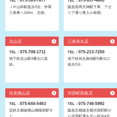
075-595-7677
075-957-4800
TEL：
TEL：
ＪＲ山科駅徒歩3分。外環
阪急長岡天神駅下車、アゼ
三条東へ100m、北側。
リア通り東入ル南側。
北山店
三条烏丸店
075-708-1711
075-213-7200
TEL：
TEL：
地下鉄北山駅4番出口直
地下鉄烏丸御池駅5番出口
結。
徒歩3分。
伏見桃山店
河原町四条店
075-644-5463
075-746-5992
TEL：
TEL：
近鉄京都線桃山御陵前駅す
阪急京都線京都河原町駅か
ぐ
ら河原町通を北へ徒歩4分