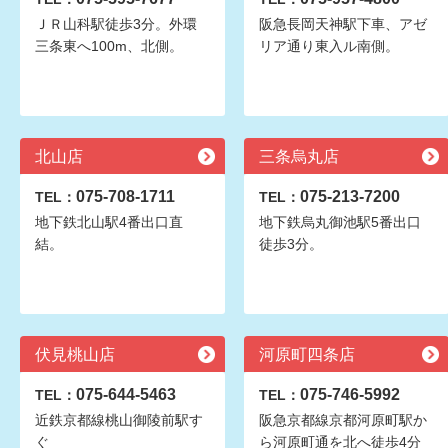
ＪＲ山科駅徒歩3分。外環
阪急長岡天神駅下車、アゼ
三条東へ100m、北側。
リア通り東入ル南側。
北山店
三条烏丸店
075-708-1711
075-213-7200
TEL：
TEL：
地下鉄北山駅4番出口直
地下鉄烏丸御池駅5番出口
結。
徒歩3分。
伏見桃山店
河原町四条店
075-644-5463
075-746-5992
TEL：
TEL：
近鉄京都線桃山御陵前駅す
阪急京都線京都河原町駅か
ぐ
ら河原町通を北へ徒歩4分