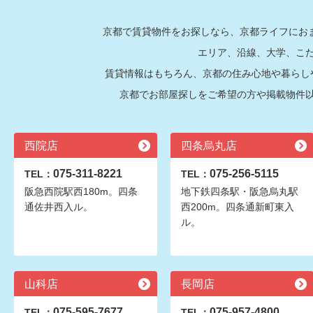
京都で賃貸物件をお探しなら、京都ライフにおま
エリア、沿線、大学、こ
賃貸情報はもちろん、京都の住み心地や暮らし
京都でお部屋探しをご希望の方や掲載物件
西院店
四条烏丸店
075-311-8221
075-256-5115
TEL：
TEL：
阪急西院駅西180m。四条
地下鉄四条駅・阪急烏丸駅
通佐井西入ル。
西200m。四条通新町東入
ル。
山科店
長岡店
075-595-7677
075-957-4800
TEL：
TEL：