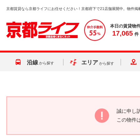
京都賃貸なら京都ライフにお任せください！京都府下で21店舗展開中。物件掲
本日の賃貸物
17,065
件
沿線
エリア
から探す
から探す
誠に申し
この物件