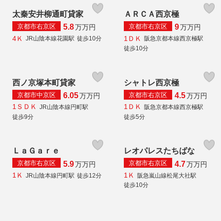
太秦安井柳通町貸家
ＡＲＣＡ西京極
京都市右京区
京都市右京区
5.8
9
万
万円
万
万円
4Ｋ
1ＤＫ
JR山陰本線花園駅
徒歩10分
阪急京都本線西京極駅
徒歩10分
西ノ京塚本町貸家
シャトレ西京極
京都市中京区
京都市右京区
6.05
4.5
万
万円
万
万円
1ＳＤＫ
1ＤＫ
JR山陰本線円町駅
阪急京都本線西京極駅
徒歩9分
徒歩5分
ＬａＧａｒｅ
レオパレスたちばな
京都市右京区
京都市右京区
5.9
4.7
万
万円
万
万円
1Ｋ
1Ｋ
JR山陰本線円町駅
徒歩12分
阪急嵐山線松尾大社駅
徒歩10分