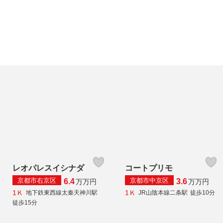
レオパレスイシナダ
コートプリモ
京都市右京区
京都市中京区
6.4
3.6
万
万円
万
万円
1Ｋ
1Ｋ
地下鉄東西線太秦天神川駅
JR山陰本線二条駅
徒歩10分
徒歩15分