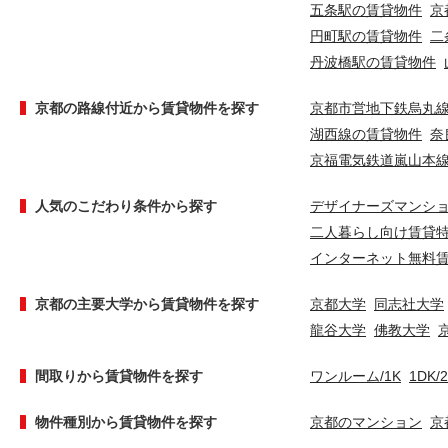
五条駅の賃貸物件
京
円町駅の賃貸物件
二
丹波橋駅の賃貸物件
京都の路線付近から賃貸物件を探す
京都市営地下鉄烏丸
湖西線の賃貸物件
奈
京福電気鉄道嵐山本
人気のこだわり条件から探す
デザイナーズマンシ
二人暮らし向け賃貸
インターネット無料
京都の主要大学から賃貸物件を探す
京都大学
同志社大学
龍谷大学
佛教大学
間取りから賃貸物件を探す
ワンルーム/1K
1DK/
物件種別から賃貸物件を探す
京都のマンション
京