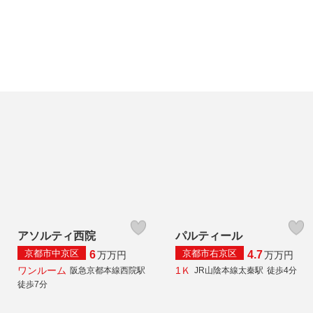
アソルティ西院
パルティール
京都市中京区
京都市右京区
6
4.7
万
万円
万
万円
ワンルーム
1Ｋ
阪急京都本線西院駅
JR山陰本線太秦駅
徒歩4分
徒歩7分