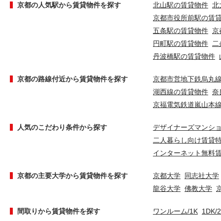
京都の人気駅から賃貸物件を探す
北山駅の賃貸物件
北
京都市役所前駅の賃
五条駅の賃貸物件
京
円町駅の賃貸物件
二
丹波橋駅の賃貸物件
京都の路線付近から賃貸物件を探す
京都市営地下鉄烏丸
湖西線の賃貸物件
奈
京福電気鉄道嵐山本
人気のこだわり条件から探す
デザイナーズマンシ
二人暮らし向け賃貸
インターネット無料
京都の主要大学から賃貸物件を探す
京都大学
同志社大学
龍谷大学
佛教大学
間取りから賃貸物件を探す
ワンルーム/1K
1DK/