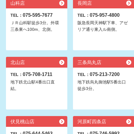
山科店
長岡店
075-595-7677
075-957-4800
TEL：
TEL：
ＪＲ山科駅徒歩3分。外環
阪急長岡天神駅下車、アゼ
三条東へ100m、北側。
リア通り東入ル南側。
北山店
三条烏丸店
075-708-1711
075-213-7200
TEL：
TEL：
地下鉄北山駅4番出口直
地下鉄烏丸御池駅5番出口
結。
徒歩3分。
伏見桃山店
河原町四条店
075-644-5463
075-746-5992
TEL：
TEL：