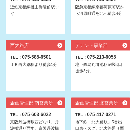
近鉄京都線桃山御陵前駅す
阪急京都線京都河原町駅か
ぐ
ら河原町通を北へ徒歩4分
西大路店
テナント事業部
075-585-6501
075-213-6055
TEL：
TEL：
ＪＲ西大路駅より徒歩1分
地下鉄烏丸御池駅5番出口
徒歩3分。
企画管理部 南営業所
企画管理部 北営業所
075-603-6022
075-417-0271
TEL：
TEL：
京阪丹波橋駅西どなり。丹
地下鉄「北大路駅」5番出
波橋通り面す。京阪丹波橋
口東へスグ。北大路通り面