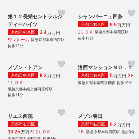
第１２長栄セントラルシ
シャンパーニュ四条
ティーハイツ
京都市右京区
9.5
万
万円
1ＬＤＫ
京都市中京区
阪急京都本線西院駅
3.4
万
万円
徒歩19分
ワンルーム
阪急京都本線西院駅
徒歩12分
メゾン・トアン
洛西マンションＮＯ．１
京都市中京区
京都市右京区
8.3
5
2Ｋ
万
万円
万
万円
1ＬＤＫ
阪急京都本線西京極駅
徒歩10分
阪急京都本線京都河原町駅
徒歩11分
リエス西院
メゾン春日
京都市右京区
京都市右京区
5.2
万
万円
1Ｋ
13.25
2ＬＤＫ
万
万円
阪急京都本線西院駅
徒歩3分
阪急京都本線西院駅
徒歩4分