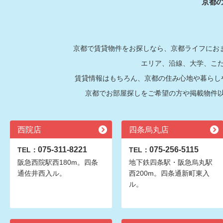
京都
京都で賃貸物件をお探しなら、京都ライフにおま
エリア、沿線、大学、こ
賃貸情報はもちろん、京都の住み心地や暮らし
京都でお部屋探しをご希望の方や掲載物件
西院店
四条烏丸店
075-311-8221
075-256-5115
TEL：
TEL：
阪急西院駅西180m。四条
地下鉄四条駅・阪急烏丸駅
通佐井西入ル。
西200m。四条通新町東入
ル。