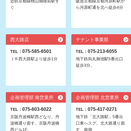
近鉄京都線桃山御陵前駅す
阪急京都線京都河原町駅か
ぐ
ら河原町通を北へ徒歩4分
西大路店
テナント事業部
075-585-6501
075-213-6055
TEL：
TEL：
ＪＲ西大路駅より徒歩1分
地下鉄烏丸御池駅5番出口
徒歩3分。
企画管理部 南営業所
企画管理部 北営業所
075-603-6022
075-417-0271
TEL：
TEL：
京阪丹波橋駅西どなり。丹
地下鉄「北大路駅」5番出
波橋通り面す。京阪丹波橋
口東へスグ。北大路通り面
西ビル1F。
す、南側