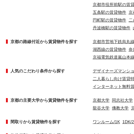
京都市役所前駅の賃
五条駅の賃貸物件
京
円町駅の賃貸物件
二
丹波橋駅の賃貸物件
京都の路線付近から賃貸物件を探す
京都市営地下鉄烏丸
湖西線の賃貸物件
奈
京福電気鉄道嵐山本
人気のこだわり条件から探す
デザイナーズマンシ
二人暮らし向け賃貸
インターネット無料
京都の主要大学から賃貸物件を探す
京都大学
同志社大学
龍谷大学
佛教大学
間取りから賃貸物件を探す
ワンルーム/1K
1DK/