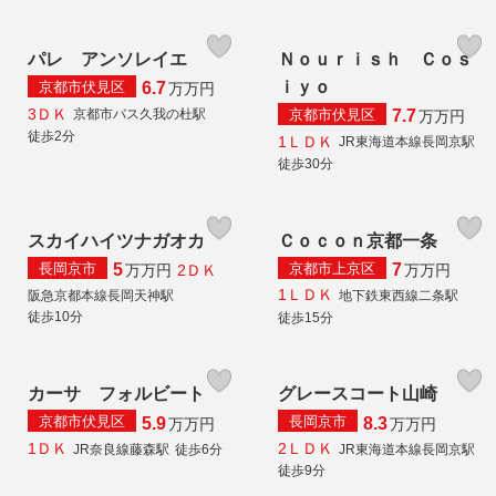
パレ アンソレイエ
Ｎｏｕｒｉｓｈ Ｃｏｓ
ｉｙｏ
京都市伏見区
6.7
万
万円
3ＤＫ
京都市伏見区
京都市バス久我の杜駅
7.7
万
万円
徒歩2分
1ＬＤＫ
JR東海道本線長岡京駅
徒歩30分
スカイハイツナガオカ
Ｃｏｃｏｎ京都一条
長岡京市
京都市上京区
5
7
2ＤＫ
万
万円
万
万円
1ＬＤＫ
阪急京都本線長岡天神駅
地下鉄東西線二条駅
徒歩10分
徒歩15分
カーサ フォルビート
グレースコート山崎
京都市伏見区
長岡京市
5.9
8.3
万
万円
万
万円
1ＤＫ
2ＬＤＫ
JR奈良線藤森駅
徒歩6分
JR東海道本線長岡京駅
徒歩9分