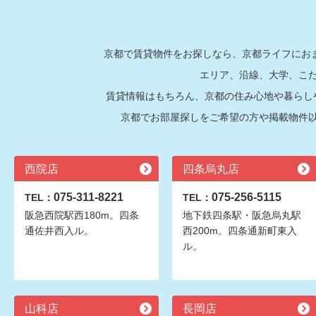
京都で賃貸物件をお探しなら、京都ライフにおま
エリア、沿線、大学、こ
賃貸情報はもちろん、京都の住み心地や暮らし
京都でお部屋探しをご希望の方や掲載物件
西院店
四条烏丸店
075-311-8221
075-256-5115
TEL：
TEL：
阪急西院駅西180m。四条
地下鉄四条駅・阪急烏丸駅
通佐井西入ル。
西200m。四条通新町東入
ル。
山科店
長岡店