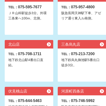
075-595-7677
075-957-4800
TEL：
TEL：
ＪＲ山科駅徒歩3分。外環
阪急長岡天神駅下車、アゼ
三条東へ100m、北側。
リア通り東入ル南側。
北山店
三条烏丸店
075-708-1711
075-213-7200
TEL：
TEL：
地下鉄北山駅4番出口直
地下鉄烏丸御池駅5番出口
結。
徒歩3分。
伏見桃山店
河原町四条店
075-644-5463
075-746-5992
TEL：
TEL：