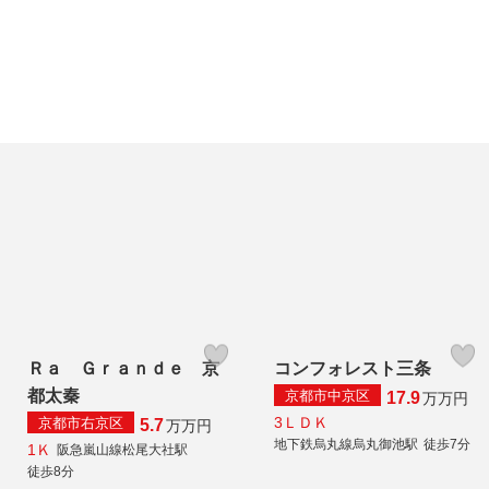
Ｒａ Ｇｒａｎｄｅ 京
コンフォレスト三条
都太秦
京都市中京区
17.9
万
万円
3ＬＤＫ
京都市右京区
5.7
万
万円
地下鉄烏丸線烏丸御池駅
徒歩7分
1Ｋ
阪急嵐山線松尾大社駅
徒歩8分