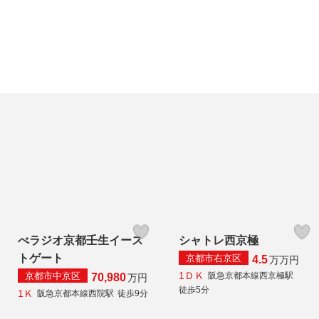
べラジオ京都壬生イース
シャトレ西京極
トゲート
京都市右京区
4.5
万
万円
1ＤＫ
京都市中京区
阪急京都本線西京極駅
70,980
万円
徒歩5分
1Ｋ
阪急京都本線西院駅
徒歩9分