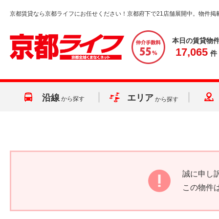
京都賃貸なら京都ライフにお任せください！京都府下で21店舗展開中。物件掲
本日の賃貸物
17,065
件
沿線
エリア
から探す
から探す
誠に申し
この物件