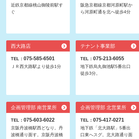
近鉄京都線桃山御陵前駅す
阪急京都線京都河原町駅か
ぐ
ら河原町通を北へ徒歩4分
西大路店
テナント事業部
075-585-6501
075-213-6055
TEL：
TEL：
ＪＲ西大路駅より徒歩1分
地下鉄烏丸御池駅5番出口
徒歩3分。
企画管理部 南営業所
企画管理部 北営業所
075-603-6022
075-417-0271
TEL：
TEL：
京阪丹波橋駅西どなり。丹
地下鉄「北大路駅」5番出
波橋通り面す。京阪丹波橋
口東へスグ。北大路通り面