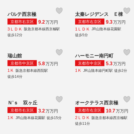
パルテ西京極
太秦レジデンス Ｅ棟
京都市右京区
京都市右京区
9.2
9.3
万
万円
万
万円
3ＬＤＫ
1ＬＤＫ
阪急京都本線西京極駅
JR山陰本線花園駅
徒歩12分
徒歩5分
瑞山館
ハーモニー南円町
京都市中京区
京都市中京区
5.8
5.3
万
万円
万
万円
1Ｋ
1Ｋ
阪急京都本線西院駅
JR山陰本線円町駅
徒歩2分
徒歩14分
Ｎ’ｓ 双ヶ丘
オークテラス西京極
京都市右京区
京都市右京区
3.2
10.7
万
万円
万
万円
1Ｋ
2ＬＤＫ
JR山陰本線花園駅
徒歩15分
阪急京都本線西京極駅
徒歩11分