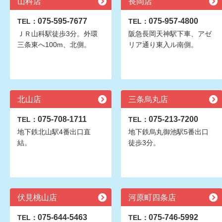
山科店
長岡店
075-595-7677
075-957-4800
TEL：
TEL：
ＪＲ山科駅徒歩3分。外環
阪急長岡天神駅下車、アゼ
三条東へ100m、北側。
リア通り東入ル南側。
北山店
三条烏丸店
075-708-1711
075-213-7200
TEL：
TEL：
地下鉄北山駅4番出口直
地下鉄烏丸御池駅5番出口
結。
徒歩3分。
伏見桃山店
河原町四条店
075-644-5463
075-746-5992
TEL：
TEL：