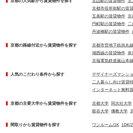
京都の人気駅から賃貸物件を探す
北山駅の賃貸物件
北
京都市役所前駅の賃
五条駅の賃貸物件
京
円町駅の賃貸物件
二
丹波橋駅の賃貸物件
京都の路線付近から賃貸物件を探す
京都市営地下鉄烏丸
湖西線の賃貸物件
奈
京福電気鉄道嵐山本
人気のこだわり条件から探す
デザイナーズマンシ
二人暮らし向け賃貸
インターネット無料
京都の主要大学から賃貸物件を探す
京都大学
同志社大学
龍谷大学
佛教大学
間取りから賃貸物件を探す
ワンルーム/1K
1DK/