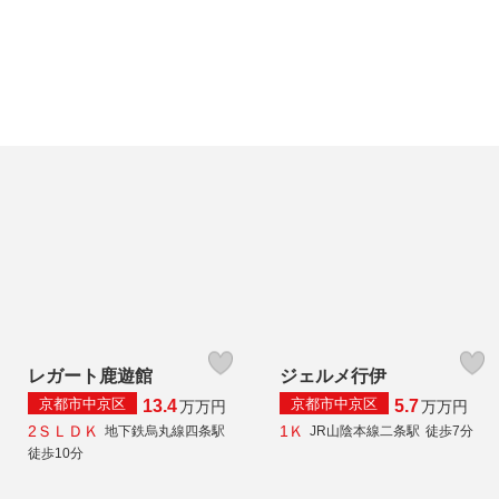
レガート鹿遊館
ジェルメ行伊
京都市中京区
京都市中京区
13.4
5.7
万
万円
万
万円
2ＳＬＤＫ
1Ｋ
地下鉄烏丸線四条駅
JR山陰本線二条駅
徒歩7分
徒歩10分