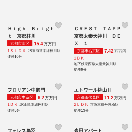
Ｈｉｇｈ Ｂｒｉｇｈ
ＣＲＥＳＴ ＴＡＰＰ
ｔ 京都桂川
京都太秦天神川 ＤＥ
Ｘ １
京都市南区
15.4
万
万円
1ＳＬＤＫ
京都市右京区
JR東海道本線桂川駅
7.42
万
万円
徒歩10分
1ＤＫ
地下鉄東西線太秦天神川駅
徒歩9分
フロリアン中御門
エトワール桃山Ⅱ
京都市中京区
京都市伏見区
6.2
11.2
万
万円
万
万円
1ＤＫ
2ＬＤＫ
JR山陰本線円町駅
京阪本線丹波橋駅
徒歩5分
徒歩13分
フォレス鳥羽
森田アパート