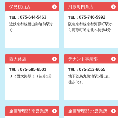
伏見桃山店
河原町四条店
075-644-5463
075-746-5992
TEL：
TEL：
近鉄京都線桃山御陵前駅す
阪急京都線京都河原町駅か
ぐ
ら河原町通を北へ徒歩4分
西大路店
テナント事業部
075-585-6501
075-213-6055
TEL：
TEL：
ＪＲ西大路駅より徒歩1分
地下鉄烏丸御池駅5番出口
徒歩3分。
企画管理部 南営業所
企画管理部 北営業所