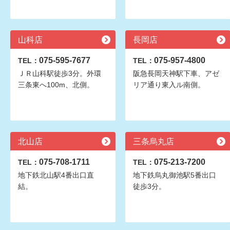
山科店
長岡店
075-595-7677
075-957-4800
TEL：
TEL：
ＪＲ山科駅徒歩3分。外環
阪急長岡天神駅下車、アゼ
三条東へ100m、北側。
リア通り東入ル南側。
北山店
三条烏丸店
075-708-1711
075-213-7200
TEL：
TEL：
地下鉄北山駅4番出口直
地下鉄烏丸御池駅5番出口
結。
徒歩3分。