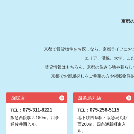
京都
京都で賃貸物件をお探しなら、京都ライフにおま
エリア、沿線、大学、こ
賃貸情報はもちろん、京都の住み心地や暮らし
京都でお部屋探しをご希望の方や掲載物件
西院店
四条烏丸店
075-311-8221
075-256-5115
TEL：
TEL：
阪急西院駅西180m。四条
地下鉄四条駅・阪急烏丸駅
通佐井西入ル。
西200m。四条通新町東入
ル。