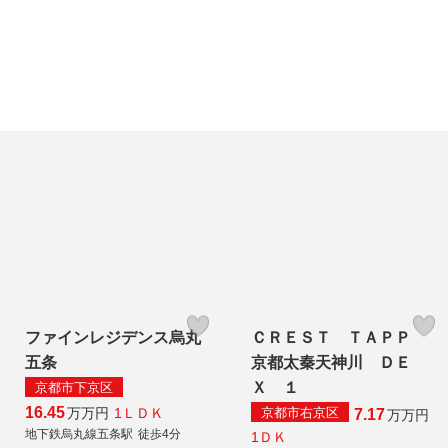
ファインレジデンス烏丸
ＣＲＥＳＴ ＴＡＰＰ
五条
京都太秦天神川 ＤＥ
Ｘ １
京都市下京区
16.45
1ＬＤＫ
万
万円
京都市右京区
7.17
万
万円
地下鉄烏丸線五条駅
徒歩4分
1ＤＫ