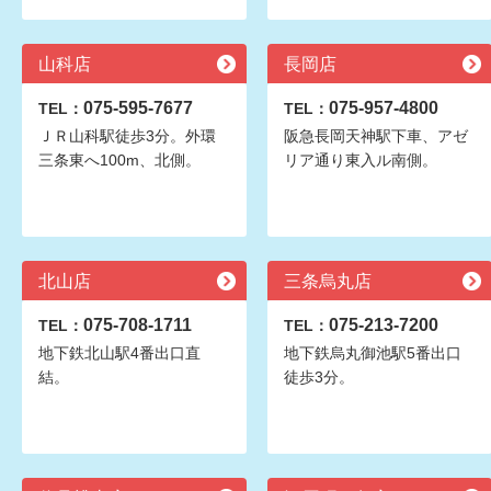
山科店
長岡店
075-595-7677
075-957-4800
TEL：
TEL：
ＪＲ山科駅徒歩3分。外環
阪急長岡天神駅下車、アゼ
三条東へ100m、北側。
リア通り東入ル南側。
北山店
三条烏丸店
075-708-1711
075-213-7200
TEL：
TEL：
地下鉄北山駅4番出口直
地下鉄烏丸御池駅5番出口
結。
徒歩3分。