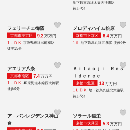
地下鉄東西線太秦天神川駅
徒歩9分
フェリーチェ御蔭
メロディハイム松原
京都市左京区
京都市下京区
9.2
6.4
万
万円
万
万円
1ＬＤＫ
1Ｋ
京阪鴨東線出町柳駅
地下鉄烏丸線五条駅
徒歩6分
徒歩15分
アエリア八条
Ｋｉｔａｏｊｉ Ｒｅｓ
ｉｄｅｎｃｅ
京都市南区
7.4
万
万円
1ＬＤＫ
京都市北区
JR東海道本線西大路駅
13
万
万円
徒歩9分
1ＬＤＫ
地下鉄烏丸線北大路駅
徒歩5分
ア－バンレジデンス神山
ソラール稲栄
台
京都市伏見区
5.3
万
万円