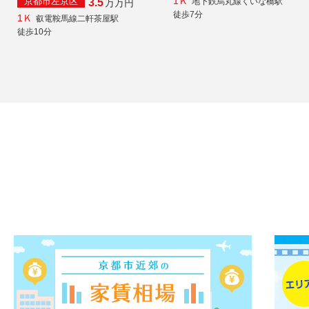
1Ｋ
京都市左京区
地下鉄烏丸線くいな橋駅
3.5
万
万円
徒歩7分
1Ｋ
叡電鞍馬線二軒茶屋駅
徒歩10分