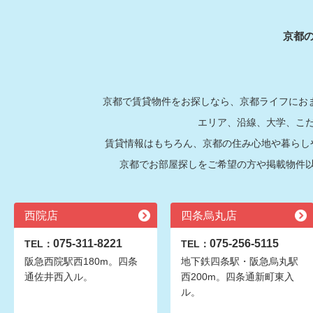
京都
京都で賃貸物件をお探しなら、京都ライフにおま
エリア、沿線、大学、こ
賃貸情報はもちろん、京都の住み心地や暮らし
京都でお部屋探しをご希望の方や掲載物件
西院店
四条烏丸店
075-311-8221
075-256-5115
TEL：
TEL：
阪急西院駅西180m。四条
地下鉄四条駅・阪急烏丸駅
通佐井西入ル。
西200m。四条通新町東入
ル。