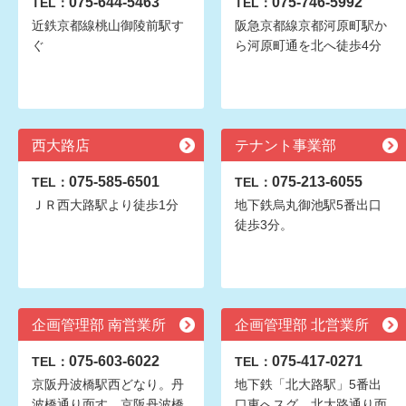
075-644-5463
075-746-5992
TEL：
TEL：
近鉄京都線桃山御陵前駅す
阪急京都線京都河原町駅か
ぐ
ら河原町通を北へ徒歩4分
西大路店
テナント事業部
075-585-6501
075-213-6055
TEL：
TEL：
ＪＲ西大路駅より徒歩1分
地下鉄烏丸御池駅5番出口
徒歩3分。
企画管理部 南営業所
企画管理部 北営業所
075-603-6022
075-417-0271
TEL：
TEL：
京阪丹波橋駅西どなり。丹
地下鉄「北大路駅」5番出
波橋通り面す。京阪丹波橋
口東へスグ。北大路通り面