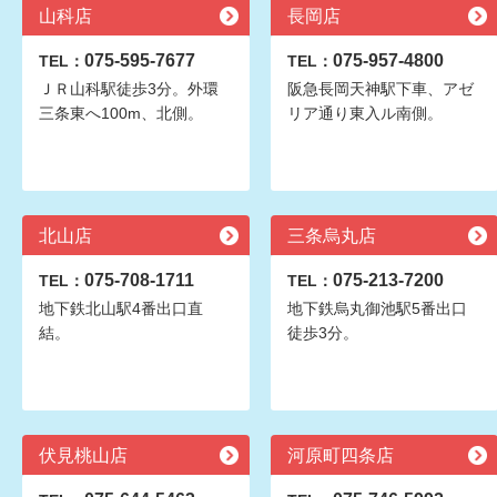
山科店
長岡店
075-595-7677
075-957-4800
TEL：
TEL：
ＪＲ山科駅徒歩3分。外環
阪急長岡天神駅下車、アゼ
三条東へ100m、北側。
リア通り東入ル南側。
北山店
三条烏丸店
075-708-1711
075-213-7200
TEL：
TEL：
地下鉄北山駅4番出口直
地下鉄烏丸御池駅5番出口
結。
徒歩3分。
伏見桃山店
河原町四条店