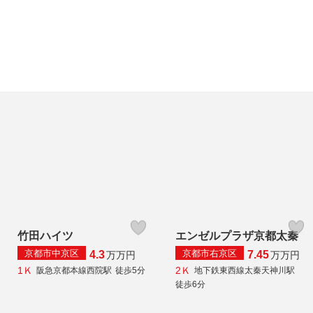
竹田ハイツ
エンゼルプラザ京都太秦
京都市中京区
京都市右京区
4.3
7.45
万
万円
万
万円
1Ｋ
2Ｋ
阪急京都本線西院駅
徒歩5分
地下鉄東西線太秦天神川駅
徒歩6分