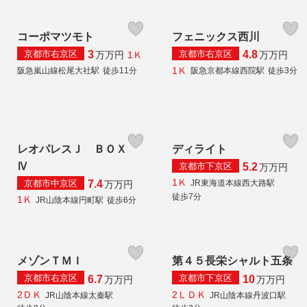
コーポマツモト
フェニックス西川
京都市右京区
京都市右京区
3
4.8
1Ｋ
万
万円
万
万円
1Ｋ
阪急嵐山線松尾大社駅
徒歩11分
阪急京都本線西院駅
徒歩3分
レオパレスＪ ＢＯＸ
ディライト
Ⅳ
京都市下京区
5.2
万
万円
1Ｋ
京都市中京区
JR東海道本線西大路駅
7.4
万
万円
徒歩7分
1Ｋ
JR山陰本線円町駅
徒歩6分
メゾンＴＭＩ
第４５長栄シャルト五条
京都市右京区
京都市下京区
6.7
10
万
万円
万
万円
2ＤＫ
2ＬＤＫ
JR山陰本線太秦駅
JR山陰本線丹波口駅