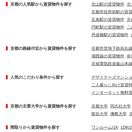
京都の人気駅から賃貸物件を探す
北山駅の賃貸物件
北
京都市役所前駅の賃
五条駅の賃貸物件
京
円町駅の賃貸物件
二
丹波橋駅の賃貸物件
京都の路線付近から賃貸物件を探す
京都市営地下鉄烏丸
湖西線の賃貸物件
奈
京福電気鉄道嵐山本
人気のこだわり条件から探す
デザイナーズマンシ
二人暮らし向け賃貸
インターネット無料
京都の主要大学から賃貸物件を探す
京都大学
同志社大学
龍谷大学
佛教大学
間取りから賃貸物件を探す
ワンルーム/1K
1DK/