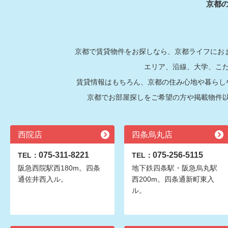
京都
京都で賃貸物件をお探しなら、京都ライフにおま
エリア、沿線、大学、こ
賃貸情報はもちろん、京都の住み心地や暮らし
京都でお部屋探しをご希望の方や掲載物件
西院店
四条烏丸店
075-311-8221
075-256-5115
TEL：
TEL：
阪急西院駅西180m。四条
地下鉄四条駅・阪急烏丸駅
通佐井西入ル。
西200m。四条通新町東入
ル。