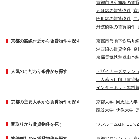
京都市役所前駅の賃
五条駅の賃貸物件
京
円町駅の賃貸物件
二
丹波橋駅の賃貸物件
京都の路線付近から賃貸物件を探す
京都市営地下鉄烏丸
湖西線の賃貸物件
奈
京福電気鉄道嵐山本
人気のこだわり条件から探す
デザイナーズマンシ
二人暮らし向け賃貸
インターネット無料
京都の主要大学から賃貸物件を探す
京都大学
同志社大学
龍谷大学
佛教大学
間取りから賃貸物件を探す
ワンルーム/1K
1DK/
物件種別から賃貸物件を探す
京都のマンション
京