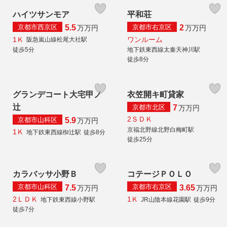
ハイツサンモア
平和荘
京都市西京区
京都市右京区
5.5
2
万
万円
万
万円
1Ｋ
ワンルーム
阪急嵐山線松尾大社駅
徒歩5分
地下鉄東西線太秦天神川駅
徒歩8分
グランデコート大宅甲ノ
衣笠開キ町貸家
辻
京都市北区
7
万
万円
2ＳＤＫ
京都市山科区
5.9
万
万円
京福北野線北野白梅町駅
1Ｋ
地下鉄東西線椥辻駅
徒歩8分
徒歩25分
カラバッサ小野Ｂ
コテージＰＯＬＯ
京都市山科区
京都市右京区
7.5
3.65
万
万円
万
万円
2ＬＤＫ
1Ｋ
地下鉄東西線小野駅
JR山陰本線花園駅
徒歩9分
徒歩7分