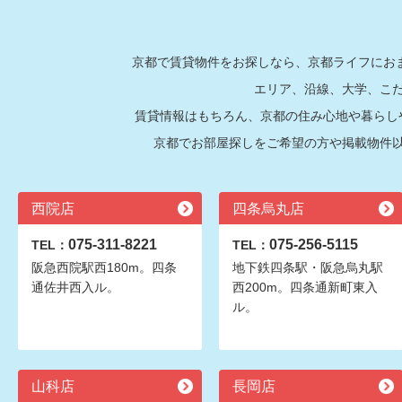
京都で賃貸物件をお探しなら、京都ライフにおま
エリア、沿線、大学、こ
賃貸情報はもちろん、京都の住み心地や暮らし
京都でお部屋探しをご希望の方や掲載物件
西院店
四条烏丸店
075-311-8221
075-256-5115
TEL：
TEL：
阪急西院駅西180m。四条
地下鉄四条駅・阪急烏丸駅
通佐井西入ル。
西200m。四条通新町東入
ル。
山科店
長岡店