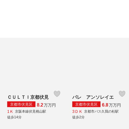
ＣＵＬＴＩ京都伏見
パレ アンソレイエ
京都市伏見区
京都市伏見区
8.2
6.8
万
万円
万
万円
1Ｋ
3ＤＫ
京阪本線伏見桃山駅
京都市バス久我の杜駅
徒歩14分
徒歩2分