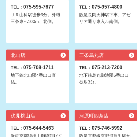
075-595-7677
075-957-4800
TEL：
TEL：
ＪＲ山科駅徒歩3分。外環
阪急長岡天神駅下車、アゼ
三条東へ100m、北側。
リア通り東入ル南側。
北山店
三条烏丸店
075-708-1711
075-213-7200
TEL：
TEL：
地下鉄北山駅4番出口直
地下鉄烏丸御池駅5番出口
結。
徒歩3分。
伏見桃山店
河原町四条店
075-644-5463
075-746-5992
TEL：
TEL：
近鉄京都線桃山御陵前駅す
阪急京都線京都河原町駅か