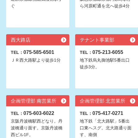
ぐ
ら河原町通を北へ徒歩4分
西大路店
テナント事業部
075-585-6501
075-213-6055
TEL：
TEL：
ＪＲ西大路駅より徒歩1分
地下鉄烏丸御池駅5番出口
徒歩3分。
企画管理部 南営業所
企画管理部 北営業所
075-603-6022
075-417-0271
TEL：
TEL：
京阪丹波橋駅西どなり。丹
地下鉄「北大路駅」5番出
波橋通り面す。京阪丹波橋
口東へスグ。北大路通り面
西ビル1F。
す、南側