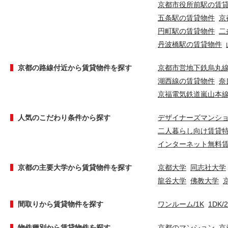
京都市役所前駅の賃
五条駅の賃貸物件
京
円町駅の賃貸物件
二
丹波橋駅の賃貸物件
京都の路線付近から賃貸物件を探す
京都市営地下鉄烏丸
湖西線の賃貸物件
奈
京福電気鉄道嵐山本
人気のこだわり条件から探す
デザイナーズマンシ
二人暮らし向け賃貸
インターネット無料
京都の主要大学から賃貸物件を探す
京都大学
同志社大学
龍谷大学
佛教大学
間取りから賃貸物件を探す
ワンルーム/1K
1DK/
物件種別から賃貸物件を探す
京都のマンション
京