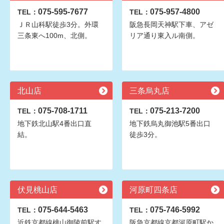
075-595-7677
075-957-4800
TEL：
TEL：
ＪＲ山科駅徒歩3分。外環
阪急長岡天神駅下車、アゼ
三条東へ100m、北側。
リア通り東入ル南側。
北山店
三条烏丸店
075-708-1711
075-213-7200
TEL：
TEL：
地下鉄北山駅4番出口直
地下鉄烏丸御池駅5番出口
結。
徒歩3分。
伏見桃山店
河原町四条店
075-644-5463
075-746-5992
TEL：
TEL：
近鉄京都線桃山御陵前駅す
阪急京都線京都河原町駅か