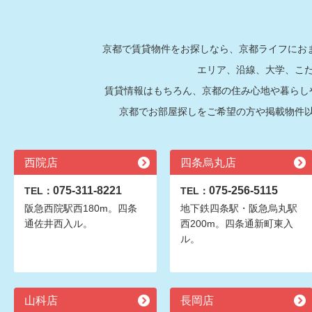
京都で賃貸物件をお探しなら、京都ライフにおま
エリア、沿線、大学、こ
賃貸情報はもちろん、京都の住み心地や暮らし
京都でお部屋探しをご希望の方や掲載物件
西院店
四条烏丸店
075-311-8221
075-256-5115
TEL：
TEL：
阪急西院駅西180m。四条
地下鉄四条駅・阪急烏丸駅
通佐井西入ル。
西200m。四条通新町東入
ル。
山科店
長岡店