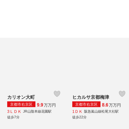
カリオン大町
ヒカルサ京都梅津
京都市右京区
京都市右京区
9.9
8.6
万
万円
万
万円
3ＬＤＫ
1ＤＫ
JR山陰本線花園駅
阪急嵐山線松尾大社駅
徒歩7分
徒歩22分