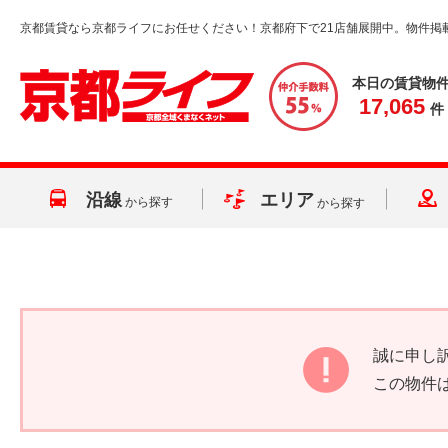
京都賃貸なら京都ライフにお任せください！京都府下で21店舗展開中。物件掲
本日の賃貸物
17,065
件
沿線
エリア
から探す
から探す
誠に申し
この物件