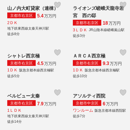
山ノ内大町貸家（連棟）
ライオンズ嵯峨天龍寺若
宮 西の邸
京都市右京区
5.4
万
万円
2ＤＫ
京都市右京区
18
万
万円
地下鉄東西線太秦天神川駅
3ＬＤＫ
JR山陰本線嵯峨嵐山駅
徒歩8分
徒歩3分
シャトレ西京極
ＡＲＣＡ西京極
京都市右京区
京都市右京区
4.5
9.3
万
万円
万
万円
1ＤＫ
1ＤＫ
阪急京都本線西京極駅
阪急京都本線西京極駅
徒歩5分
徒歩10分
ベルビュー太秦
アソルティ西院
京都市右京区
京都市中京区
7.9
6
万
万円
万
万円
1ＬＤＫ
ワンルーム
阪急京都本線西院駅
地下鉄東西線太秦天神川駅
徒歩7分
徒歩14分