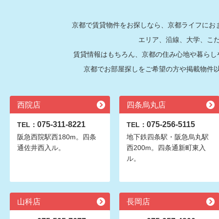
京都で賃貸物件をお探しなら、京都ライフにおま
エリア、沿線、大学、こ
賃貸情報はもちろん、京都の住み心地や暮らし
京都でお部屋探しをご希望の方や掲載物件
西院店
四条烏丸店
075-311-8221
075-256-5115
TEL：
TEL：
阪急西院駅西180m。四条
地下鉄四条駅・阪急烏丸駅
通佐井西入ル。
西200m。四条通新町東入
ル。
山科店
長岡店