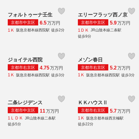
フォルトゥーナ壬生
エリーフラッツ西ノ京
京都市中京区
京都市中京区
6.5
5.9
万
万円
万
万円
1Ｋ
1ＤＫ
阪急京都本線西院駅
徒歩2分
JR山陰本線二条駅
徒歩9分
ジョイテル西院
メゾン春日
京都市右京区
京都市右京区
4.75
5.2
万
万円
万
万円
1Ｋ
1Ｋ
阪急京都本線西院駅
徒歩3分
阪急京都本線西院駅
徒歩3分
二条レジデンス
ＫＫハウスⅡ
京都市中京区
京都市右京区
11
5.7
万
万円
万
万円
1ＬＤＫ
1Ｋ
JR山陰本線二条駅
阪急京都本線西京極駅
徒歩5分
徒歩22分