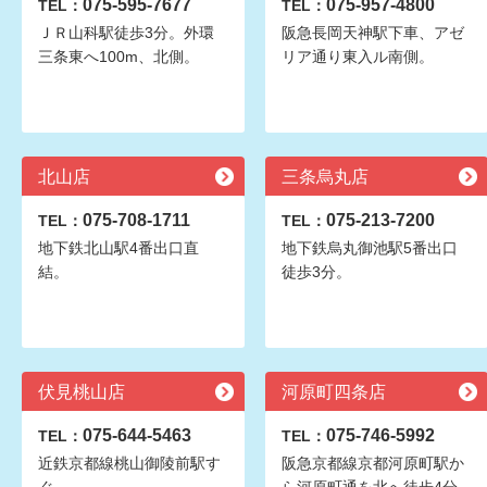
075-595-7677
075-957-4800
TEL：
TEL：
ＪＲ山科駅徒歩3分。外環
阪急長岡天神駅下車、アゼ
三条東へ100m、北側。
リア通り東入ル南側。
北山店
三条烏丸店
075-708-1711
075-213-7200
TEL：
TEL：
地下鉄北山駅4番出口直
地下鉄烏丸御池駅5番出口
結。
徒歩3分。
伏見桃山店
河原町四条店
075-644-5463
075-746-5992
TEL：
TEL：
近鉄京都線桃山御陵前駅す
阪急京都線京都河原町駅か