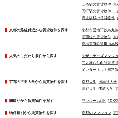
五条駅の賃貸物件
京
円町駅の賃貸物件
二
丹波橋駅の賃貸物件
京都の路線付近から賃貸物件を探す
京都市営地下鉄烏丸
湖西線の賃貸物件
奈
京福電気鉄道嵐山本
人気のこだわり条件から探す
デザイナーズマンシ
二人暮らし向け賃貸
インターネット無料
京都の主要大学から賃貸物件を探す
京都大学
同志社大学
龍谷大学
佛教大学
間取りから賃貸物件を探す
ワンルーム/1K
1DK/
物件種別から賃貸物件を探す
京都のマンション
京