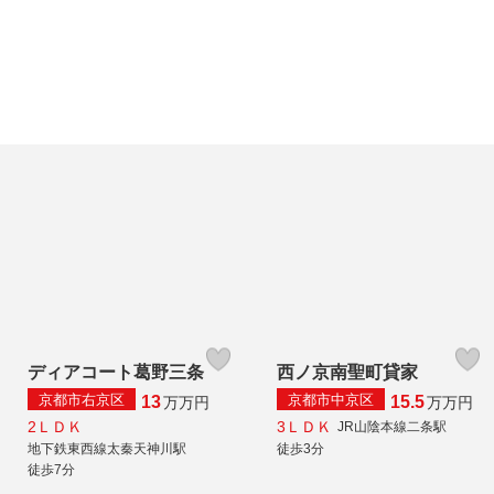
ディアコート葛野三条
西ノ京南聖町貸家
京都市右京区
京都市中京区
13
15.5
万
万円
万
万円
2ＬＤＫ
3ＬＤＫ
JR山陰本線二条駅
地下鉄東西線太秦天神川駅
徒歩3分
徒歩7分