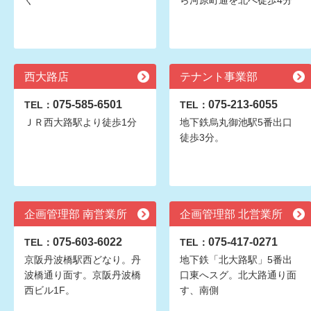
ぐ
ら河原町通を北へ徒歩4分
西大路店
テナント事業部
075-585-6501
075-213-6055
TEL：
TEL：
ＪＲ西大路駅より徒歩1分
地下鉄烏丸御池駅5番出口
徒歩3分。
企画管理部 南営業所
企画管理部 北営業所
075-603-6022
075-417-0271
TEL：
TEL：
京阪丹波橋駅西どなり。丹
地下鉄「北大路駅」5番出
波橋通り面す。京阪丹波橋
口東へスグ。北大路通り面
西ビル1F。
す、南側