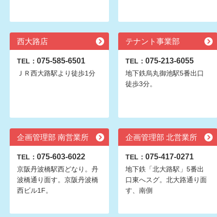
西大路店
テナント事業部
075-585-6501
075-213-6055
TEL：
TEL：
ＪＲ西大路駅より徒歩1分
地下鉄烏丸御池駅5番出口
徒歩3分。
企画管理部 南営業所
企画管理部 北営業所
075-603-6022
075-417-0271
TEL：
TEL：
京阪丹波橋駅西どなり。丹
地下鉄「北大路駅」5番出
波橋通り面す。京阪丹波橋
口東へスグ。北大路通り面
西ビル1F。
す、南側