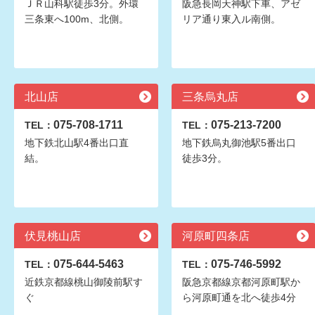
ＪＲ山科駅徒歩3分。外環
阪急長岡天神駅下車、アゼ
三条東へ100m、北側。
リア通り東入ル南側。
北山店
三条烏丸店
075-708-1711
075-213-7200
TEL：
TEL：
地下鉄北山駅4番出口直
地下鉄烏丸御池駅5番出口
結。
徒歩3分。
伏見桃山店
河原町四条店
075-644-5463
075-746-5992
TEL：
TEL：
近鉄京都線桃山御陵前駅す
阪急京都線京都河原町駅か
ぐ
ら河原町通を北へ徒歩4分