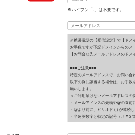
※ハイフン「-」は不要です。
※携帯電話の【受信設定】で【ドメ
お手数ですが下記ドメインからのメ
【お問合せ先メールアドレスのドメイ
■■■ご注意■■■
特定のメールアドレスで、お問い合
以下の例に該当する場合は、お手数
願いします。
＜ご利用頂けないメールアドレスの
・メールアドレスの先頭や@の直前にピリオド (.
・@より前に、ピリオド (.) が連続している(例
・半角英数字と特定の記号（. ! # $ % & ‘