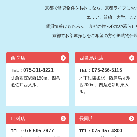
京都で賃貸物件をお探しなら、京都ライフにおま
エリア、沿線、大学、こ
賃貸情報はもちろん、京都の住み心地や暮らし
京都でお部屋探しをご希望の方や掲載物件
西院店
四条烏丸店
075-311-8221
075-256-5115
TEL：
TEL：
阪急西院駅西180m。四条
地下鉄四条駅・阪急烏丸駅
通佐井西入ル。
西200m。四条通新町東入
ル。
山科店
長岡店
075-595-7677
075-957-4800
TEL：
TEL：