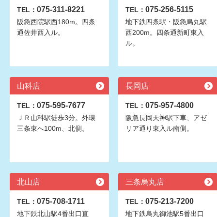
075-311-8221
075-256-5115
TEL：
TEL：
阪急西院駅西180m。四条
地下鉄四条駅・阪急烏丸駅
通佐井西入ル。
西200m。四条通新町東入
ル。
山科店
長岡店
075-595-7677
075-957-4800
TEL：
TEL：
ＪＲ山科駅徒歩3分。外環
阪急長岡天神駅下車、アゼ
三条東へ100m、北側。
リア通り東入ル南側。
北山店
三条烏丸店
075-708-1711
075-213-7200
TEL：
TEL：
地下鉄北山駅4番出口直
地下鉄烏丸御池駅5番出口