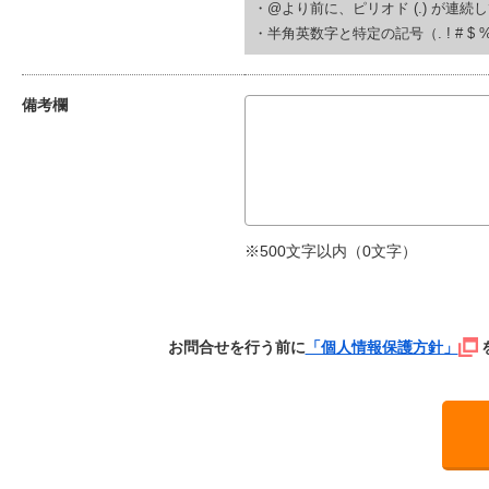
・@より前に、ピリオド (.) が連続している(例
・半角英数字と特定の記号（. ! # $ % & ‘
備考欄
※500文字以内（
0
文字）
お問合せを行う前に
「個人情報保護方針」