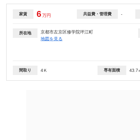
6
家賃
共益費・管理費
-
万
円
京都市左京区修学院坪江町
所在地
地図を見る
間取り
4Ｋ
専有面積
43.