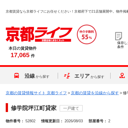
京都賃貸なら京都ライフにお任せください！京都府下で21店舗展開中。物件掲
保存し
条件
本日の賃貸物件
17,065
件
沿線
エリア
から探す
から探す
京都の賃貸情報サイト 京都ライフ
>
京都の賃貸を沿線から探す
>
修
修学院坪江町貸家
一戸建て
物件番号：
52802
情報更新日：
2026/08/03
部屋番号：
2