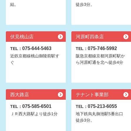
結。
徒歩3分。
伏見桃山店
河原町四条店
075-644-5463
075-746-5992
TEL：
TEL：
近鉄京都線桃山御陵前駅す
阪急京都線京都河原町駅か
ぐ
ら河原町通を北へ徒歩4分
西大路店
テナント事業部
075-585-6501
075-213-6055
TEL：
TEL：
ＪＲ西大路駅より徒歩1分
地下鉄烏丸御池駅5番出口
徒歩3分。